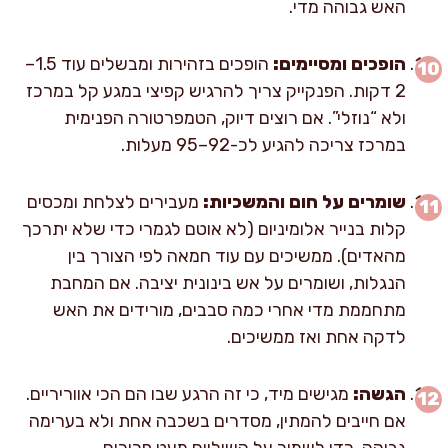
האש גבוהה מדי.
הופכים ומסיימים:
הופכים בזהירות ומבשלים עוד 1.5–
2 דקות. הפנקייק צריך להרגיש קפיצי במגע קל במרכז
ולא “נוזלי”. אם רוצים דיוק, הטמפרטורה הפנימית
במרכז צריכה להגיע לכ-92–95 מעלות.
שומרים על חום והמשכיות:
מעבירים לצלחת ומכסים
קלות בנייר אלומיניום (לא אוטם לגמרי כדי שלא יתרכך
מהאדים). ממשיכים עם עוד חמאה לפי הצורך בין
הנגלות, ושומרים על אש בינונית יציבה. אם המחבת
מתחממת מדי אחרי כמה סבבים, מורידים את האש
לדקה אחת ואז ממשיכים.
הגשה:
מגישים מיד, כי זה הרגע שבו הם הכי אווריריים.
אם חייבים להמתין, מסדרים בשכבה אחת ולא בערימה
גבוהה, כדי לשמור על השוליים מעט פריכים.