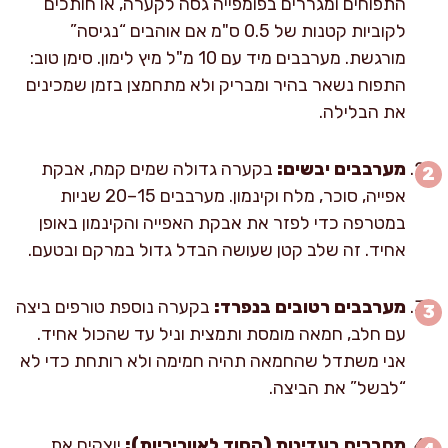
התפוחים ומגררים בפומפייה גסה לקערה, או חותכים
לקוביות קטנות של 0.5 ס"מ אם אוהבים “נגיסה”
מורגשת. מערבבים מיד עם 10 מ"ל מיץ לימון. סימן טוב:
התפוח נשאר בהיר ומבריק ולא מתחמצן בזמן שמכינים
את הבלילה.
מערבבים יבשים:
בקערה גדולה שמים קמח, אבקת
אפייה, סוכר, מלח וקינמון. מערבבים 15–20 שניות
במטרפה כדי לפזר את אבקת האפייה והקינמון באופן
אחיד. זה שלב קטן שעושה הבדל גדול במרקם ובטעם.
מערבבים רטובים בנפרד:
בקערה נוספת טורפים ביצה
עם חלב, חמאה מומסת ותמצית וניל עד שהכול אחיד.
אני משתדל שהחמאה תהיה חמימה ולא רותחת כדי לא
“לבשל” את הביצה.
מחברים בעדינות (הסוד לאווריריות):
יוצקים את