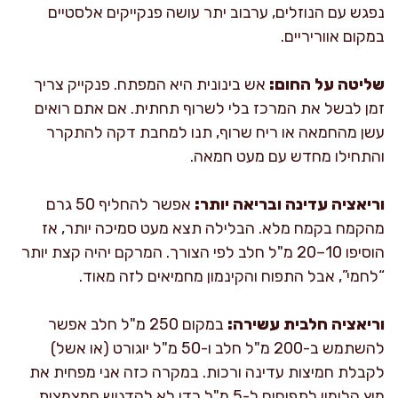
נפגש עם הנוזלים, ערבוב יתר עושה פנקייקים אלסטיים
במקום אווריריים.
שליטה על החום:
אש בינונית היא המפתח. פנקייק צריך
זמן לבשל את המרכז בלי לשרוף תחתית. אם אתם רואים
עשן מהחמאה או ריח שרוף, תנו למחבת דקה להתקרר
והתחילו מחדש עם מעט חמאה.
וריאציה עדינה ובריאה יותר:
אפשר להחליף 50 גרם
מהקמח בקמח מלא. הבלילה תצא מעט סמיכה יותר, אז
הוסיפו 10–20 מ"ל חלב לפי הצורך. המרקם יהיה קצת יותר
“לחמי”, אבל התפוח והקינמון מחמיאים לזה מאוד.
וריאציה חלבית עשירה:
במקום 250 מ"ל חלב אפשר
להשתמש ב-200 מ"ל חלב ו-50 מ"ל יוגורט (או אשל)
לקבלת חמיצות עדינה ורכות. במקרה כזה אני מפחית את
מיץ הלימון לתפוחים ל-5 מ"ל כדי לא להדגיש חמצמצות.