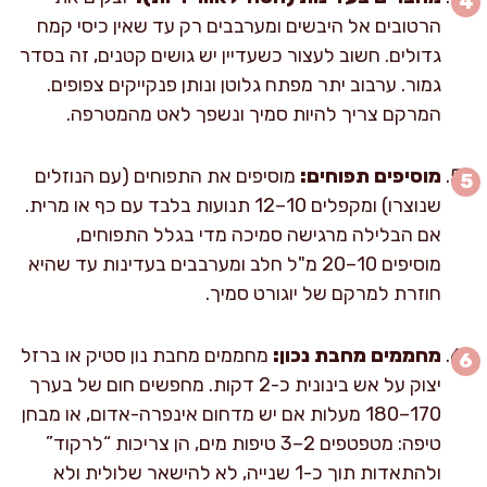
הרטובים אל היבשים ומערבבים רק עד שאין כיסי קמח
גדולים. חשוב לעצור כשעדיין יש גושים קטנים, זה בסדר
גמור. ערבוב יתר מפתח גלוטן ונותן פנקייקים צפופים.
המרקם צריך להיות סמיך ונשפך לאט מהמטרפה.
מוסיפים תפוחים:
מוסיפים את התפוחים (עם הנוזלים
שנוצרו) ומקפלים 10–12 תנועות בלבד עם כף או מרית.
אם הבלילה מרגישה סמיכה מדי בגלל התפוחים,
מוסיפים 10–20 מ"ל חלב ומערבבים בעדינות עד שהיא
חוזרת למרקם של יוגורט סמיך.
מחממים מחבת נכון:
מחממים מחבת נון סטיק או ברזל
יצוק על אש בינונית כ-2 דקות. מחפשים חום של בערך
170–180 מעלות אם יש מדחום אינפרה-אדום, או מבחן
טיפה: מטפטפים 2–3 טיפות מים, הן צריכות “לרקוד”
ולהתאדות תוך כ-1 שנייה, לא להישאר שלולית ולא