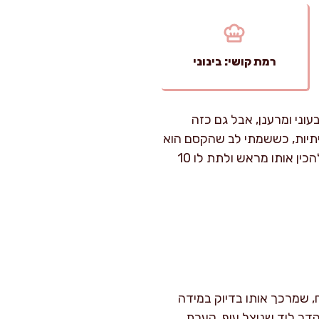
רמת קושי: בינוני
וני ומרענן, אבל גם כזה
יתיות, כששמתי לב שהקסם הוא
לא רק בירקות, אלא ברוטב שמאזן בין חומציות, מתיקות, מליחות וטיפה חריפות. בבית, אני אוהב להכין אותו מראש ולתת לו 10
, שמרכך אותו בדיוק במידה
נהדר ליד שניצל עוף, קערת