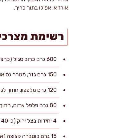
אורז או אפילו בתוך כריך.
רשימת מצרכי
600 גרם כרוב סגול (כחצי כרוב בינוני), פרוס דק מאוד
150 גרם גזר, מגורר גס או חתוך לגפרורים דקים
120 גרם מלפפון, חתוך לגפרורים (ללא החלק המימי אם רך מאוד)
80 גרם פלפל אדום, חתוך לרצועות דקיקות
4 יחידות בצל ירוק (כ-40 גרם), פרוס דק באלכסון
15 גרם כוסברה קצוצה (אפשר להחליף ב-15 גרם נענע)