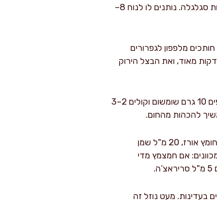
מועכים עד סמרטוט, רק עד שמרגישים שהכרוב מתחיל להתרכך והקערה מתכסה מעט בלחות סגלגלה. נותנים לו לנוח 8–
חותכים מלפפון לגפרורים
דקות מאוד, ואת הבצל הירוק
מחממים מחבת יבשה על אש בינונית (אין צורך בשמן). מוסיפים 10 גרם שומשום וקולים 2–3
משיך להכהות מהחום.
בקערית מערבבים 40 מ"ל סויה, 25 מ"ל מיץ ליים, 20 מ"ל חומץ אורז, 20 מ"ל שמן
תושה. טועמים ומכוונים: אם חמצמץ מדי
בעדינות. מעט נוזל זה