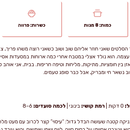
כמות: 8 מנות
כשרות: פרווה
הסלטים שאני חוזר אליהם שוב ושוב כשאני רוצה משהו פריך, צבע
עצמה. הוא נולד אצלי במטבח אחרי כמה ארוחות במסעדות אסי
 נשאר חי ומבריק, אבל כבר סופג טעמים.
ל:
0 דקות |
רמת קושי:
בינוני |
לכמה סועדים:
6–8
יקה קטנה שעושה הבדל גדול: “עיסוי” קצר לכרוב עם מעט מלח
א ויניגרט אסייתי על בסיס סויה, ליים ושמן שומשום, והוא עובד 