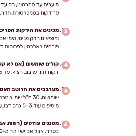
10 דקות בטמפרטורת חדר.
מכינים את הירקות הפריכי
ומוציאים חלק פנימי מימי א
פורסים באלכסון לפרוסות דק
קולים שומשום (אם לא קלו
דקות תוך ערבוב רציף, עד ש
מערבבים את הרוטב האסיי
מוסיפים עוד 3–5 גרם דבש; אם מתוק מדי מוסיפים עוד 5 מ"ל ליים; אם רוצים חריפות מוסיפים 5 מ"ל סריראצ’ה.
מסננים עודפים (רשות אב
בסדר, אבל אם יש יותר מ-30–40 מ"ל זה ידלל את הרוטב ויפגע בפריכות.