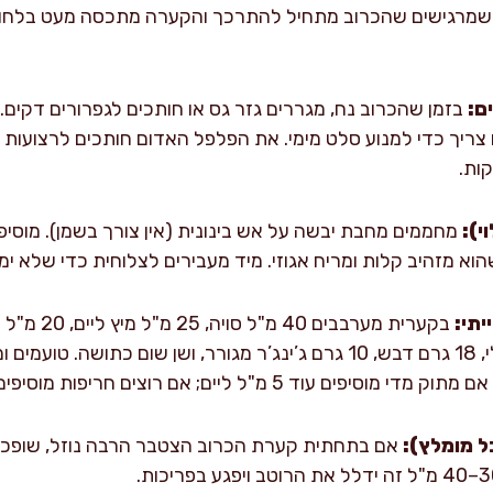
ם:
בזמן שהכרוב נח, מגררים גזר גס או חותכים לגפרורים דקים. 
ם צריך כדי למנוע סלט מימי. את הפלפל האדום חותכים לרצועות 
ות.
י):
הוא מזהיב קלות ומריח אגוזי. מיד מעבירים לצלוחית כדי שלא י
תי:
שומשום, 30 מ"ל שמן ניטרלי, 18 גרם דבש, 10 גרם ג’ינג’ר מגורר, ושן שום כ
ל מומלץ):
אם בתחתית קערת הכרוב הצטבר הרבה נוזל, שופכים 