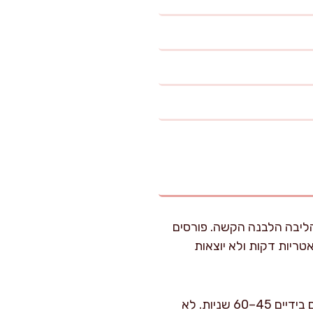
הליבה הלבנה הקשה. פורסים
ת” כמו אטריות דקות ולא יוצאות
מעבירים את הכרוב לקערה גדולה, מפזרים מעל 6 גרם מלח ומעסים בידיים 45–60 שניות. לא