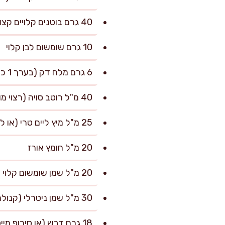
40 גרם בוטנים קלויים קצוצים גס
10 גרם שומשום לבן קלוי
6 גרם מלח דק (בערך 1 כפית), לשלב העיסוי
40 מ"ל רוטב סויה (רצוי מופחת מלח)
25 מ"ל מיץ ליים טרי (או לימון), מסונן מגרעינים
20 מ"ל חומץ אורז
20 מ"ל שמן שומשום קלוי
30 מ"ל שמן ניטרלי (קנולה/חמניות)
18 גרם דבש (או סירופ מייפל לטבעוני)