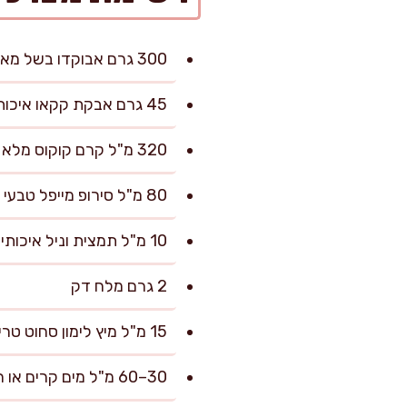
300 גרם אבוקדו בשל מאוד נטו (כ-2 אבוקדו בינוניים), ללא קליפה וגלעין
45 גרם אבקת קקאו איכותית ללא סוכר
320 מ"ל קרם קוקוס מלא קר מאוד (לפחות 17% שומן), רק החלק הסמיך אם נפרד
80 מ"ל סירופ מייפל טבעי 100% או 90 גרם תמרים מגולענים רכים
10 מ"ל תמצית וניל איכותית
2 גרם מלח דק
15 מ"ל מיץ לימון סחוט טרי
30–60 מ"ל מים קרים או חלב שקדים ללא סוכר, לפי הצורך לאיזון מרקם