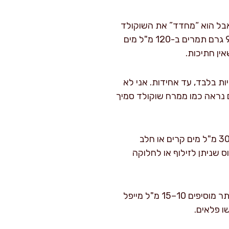
ניות. הלימון לא מורגש כטעם, אבל הוא “מחדד” את השוקולד
ומקטין את הסיכוי לטעם אבוקדו מודגש מדי. אם משתמשים בתמרים במקום מייפל, משרים 90 גרם תמרים ב-120 מ"ל מים
קוקוס לקבלת קטיפתיות: מוסיפים 320 מ"ל קרם קוקוס קר וטוחנים 20–30 שניות בלבד, עד אחידות. אני לא
קם נראה כמו ממרח שוקולד סמיך
כוונון מרקם מדויק: אם המוס סמיך מדי (קורה כשאבוקדו קטן או קקאו סופח הרבה), מוסיפים 30 מ"ל מים קרים או חלב
ל לפי הצורך. המטרה היא מוס שניתן לזילוף או לחלוקה
טעימה ותיקון: טועמים. אם רוצים יותר “שוקולד מריר” מוסיפים 5 גרם קקאו; אם רוצים מתוק יותר מוסיפים 10–15 מ"ל מייפל