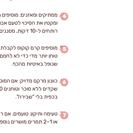
רותחים ל-10 דקות, מסננים (שומרים את מי ההשריה), וטוחנים יחד עם שאר המרכיבים עד שאין חתיכות.
טוחן יותר מדי כדי לא לחמם
שנופל באיטיות מהכף.
בכפית בלי "שבירה".
או 1–2 תמרים מושרים נוספים; אם מרגישים טעם אבוקדו, עוד 5 מ"ל וניל ועוד 5 מ"ל לימון יעשו פלאים.