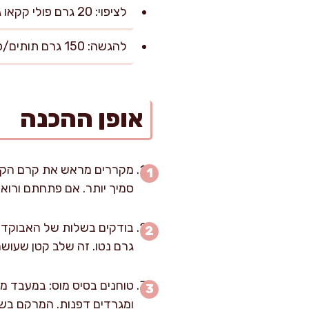
לציפוי: 20 גרם פולי קקאו גרוסים או 30 גרם אגוזי לוז קלויים קצוצים
להגשה: 150 גרם תותים/פטל/אוכמניות או 2 בננות פרוסות דק
אופן ההכנה
סמיך יותר. אם פתחתם ורואי
גרם נטו. זה שלב קטן שעוש
ומגרדים דפנות. המרקם בשל