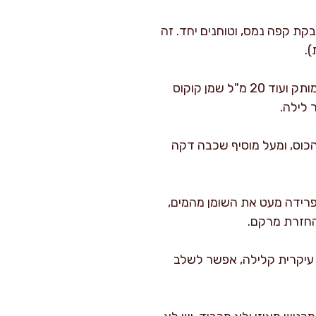
ה בבית היא מוס-אספרסו: מוסיפים 10 מ"ל אספרסו מרוכז קר או 2 גרם אבקת קפה נמס, וטוחנים יחד. זה
).
לגרסה טבעונית ללא קוקוס אפשר להחליף את קרם הקוקוס ב-250 גרם יוגורט סויה סמיך לא ממותק ועוד 20 מ"ל שמן קוקוס
כוס, ומעל מוסיף שכבה דקה
 לפעמים מפרידה מעט את השומן מהמים,
החזרת מרקם.
 עיקרית קלילה, אפשר לשלב