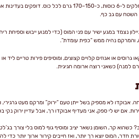
ממלאים כוסות ומיישרים: מחלקים ל-6 כוסות, כ-150–170 גרם לכ
י השטח עם גב כף.
ה, והמרקם נהיה ממש “כפית עומדת”.
 גרוסים או אגוזים קלויים קצוצים, ומוסיפים פירות טריים ליד א
. אבוקדו לא מספיק בשל ייתן טעם “ירוק” ומרקם מעט גרגירי, ו
ות. אם יש לי ספק, אני מעדיף אבוקדו רך, אבל עדיין ירוק נקי בפ
כשהוא קר, השומן נשאר יציב ומוסיף גוף למוס בלי צורך בג’לטי
 חדר, המוס יוצא רך יותר, ואז חייבים קירור ארוך יותר כדי ל