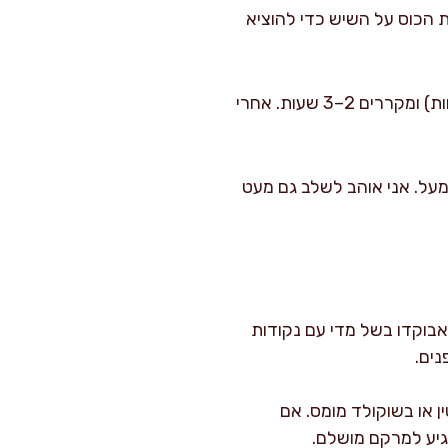
ל כוס. דופקים בעדינות את הכוס על השיש כדי להוציא
קירור להתייצבות: מכסים בניילון נצמד במגע ישיר עם פני המוס (כדי למנוע ייבוש וספיחת ריחות) ומקררים 2–3 שעות. אחרי
ו מעל. אני אוהב לשלב גם מעט
אבוקדו בשל מדי עם נקודות
נים.
ן או בשוקולד מומס. אם
הגיע למרקם מושלם.