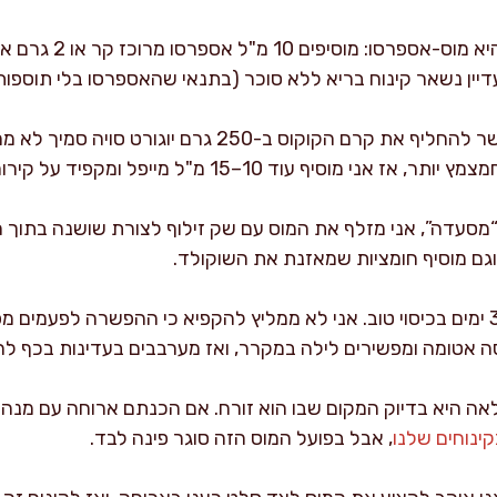
וריאציה שאני מכין הרב
עדיין נשאר קינוח בריא ללא סוכר (בתנאי שהאספרסו בלי תוספות
סיף עוד 10–15 מ"ל מייפל ומקפיד על קירור לילה.
מסעדה”, אני מזלף את המוס עם שק זילוף לצורת שושנה בתוך ה
וגם מוסיף חומציות שמאזנת את השוקולד.
אחסון: המוס נשמר במקרר עד 3 ימים בכיסוי טוב. אני לא ממליץ להקפיא כי ההפשרה
סה אטומה ומפשירים לילה במקרר, ואז מערבבים בעדינות בכף ל
ה היא בדיוק המקום שבו הוא זורח. אם הכנתם ארוחה עם מנה
ינוחים שלנו
, אבל בפועל המוס הזה סוגר פינה לבד.