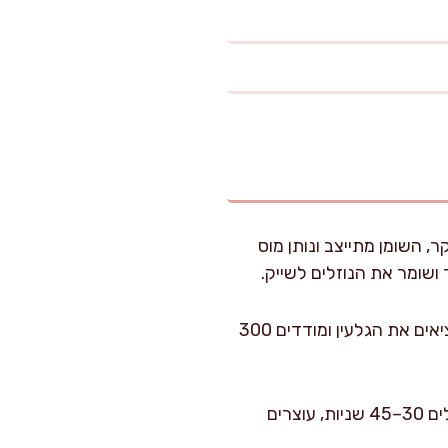
רר לפחות 8 שעות. כשקרם קוקוס קר, השומן מתייצב ונותן מוס
ושומר את הנוזלים לשייק.
בודקים בשלות של האבוקדו: הוא צריך להיות רך בלחיצה קלה, בלי סיבים קשים. חותכים, מוציאים את הגלעין ומודדים 300
טוחנים בסיס מוס: במעבד מזון או בבלנדר חזק שמים אבוקדו, קקאו, מלח ותמצית וניל. מפעילים 30–45 שניות, עוצרים