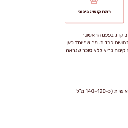
רמת קושי: בינוני
בוקדו. בפעם הראשונה
תחושת כבדות. מה שמיוחד כאן
ה קינוח בריא ללא סוכר שנראה
זמן הכנה: 15 דקות. זמן קירור: 2–3 שעות (מומלץ ללילה). רמת קושי: קל. כמות: 6 מנות בכוסות אישיות (כ-120–140 מ"ל