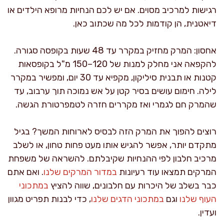
רגישות למרכיב מסוים. אם יש לכם הנחיות מרופא הילדים או
דיאטנית, הן קודמות לכל מה שכתוב כאן.
אחסון: המרק מחזיק במקרר עד 48 שעות בקופסה סגורה.
להקפאה אני מחלק למנות של 120–150 מ"ל בקופסאות
קטנות או תבנית סיליקון, מקפיא עד 30 יום, ומפשיר במקרר
לילה. חימום עושים בסיר קטן על אש נמוכה תוך ערבוב, עד
שהמרק חם לגמרי ואז מקררים חזרה לטמפרטורת הגשה.
רוצים להפוך את המרק הזה לבסיס לארוחות המשך? בגיל
מתקדם יותר, אפשר להגיש אותו מעט פחות טחון, או לשלב
מרכיב חלבון לפי ההנחיות שקיבלתם. להשראה של משפחת
המרקים תמצאו עוד רעיונות
במדור המרקים שלנו
. ואם אתם
כבר בשלב של היכרות עם חלבונים, שווה להציץ
במתכוני
העוף שלנו
וגם
במתכוני הדגים שלנו
, כדי לבנות תפריט מגוון
ועדין.