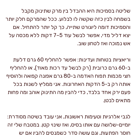
שליטה בסמיכות היא ההבדל בין מרק שתינוק מקבל
בשמחה לבין כזה שקשה לו לבלוע. ככל שהמרקם חלק יותר
והסמיכות דומה ליוגורט שתייה, כך קל יותר להתחיל. אם
יצא דליל מדי, אפשר לבשל עוד 5–7 דקות ללא מכסה על
אש נמוכה ואז לטחון שוב.
וריאציות בטוחות ועדינות: אפשר להחליף 60 גרם דלעת
ב-60 גרם כרובית (רק לבשל עד רכות מאוד), או להחליף
חצי מכמות תפוח האדמה ב-80 גרם אפונה קפואה ולהוסיף
אותה רק ב-5 הדקות האחרונות. אני ממליץ לשנות בכל
פעם ירק אחד בלבד, כדי להבין מה התינוק אוהב ומה פחות
מתאים לבטן.
לגבי אלרגיות וטעימות ראשונות, אני עובד בשיטה מסודרת:
יומיים-שלושה עם אותו בסיס, ואז שינוי קטן. במטבח שלי זה
חוסך הפתעות, וגם עושה סדר כשמנסים להבין אם יש