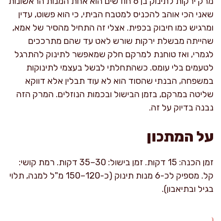
מרק ירקות לתינוק בן 6 חודשים הוא אחת המנות הראשונות
שאני הכי אוהב להכניס למטבח הביתי, כי הוא פשוט, עדין
ומרגיש כמו חיבוק בכפית. אצלי זה התחיל מהסיר של אמא,
שהייתה מבשלת ירקות שורש לאט עד שהם מתרככים
לגמרי, ואז טוחנת למרקם חלק שמאפשר לתינוק להתרגל
לטעמים בלי עומס. כשהתחלתי לבשל בעצמי לתינוקות
במשפחה, הבנתי שהסוד הוא לא עוד תבלין אלא דווקא
שליטה במרקם, בזמן הבישול ובכמות הנוזלים. המרק הזה
נבנה בדיוק על זה.
על המתכון
זמן הכנה: 15 דקות. זמן בישול: 30–35 דקות. רמת קושי:
קל. מספיק לכ-6 מנות תינוק (כ-120–150 מ"ל למנה, תלוי
בגיל ובתיאבון).