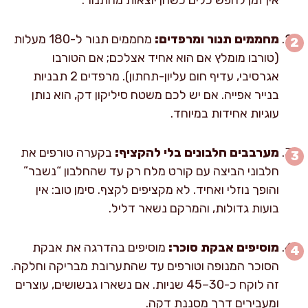
מחממים תנור ומרפדים:
מחממים תנור ל-180 מעלות
(טורבו מומלץ אם הוא אחיד אצלכם; אם הטורבו
אגרסיבי, עדיף חום עליון-תחתון). מרפדים 2 תבניות
בנייר אפייה. אם יש לכם משטח סיליקון דק, הוא נותן
עוגיות אחידות במיוחד.
מערבבים חלבונים בלי להקציף:
בקערה טורפים את
חלבוני הביצה עם קורט מלח רק עד שהחלבון “נשבר”
והופך נוזלי ואחיד. לא מקציפים לקצף. סימן טוב: אין
בועות גדולות, והמרקם נשאר דליל.
מוסיפים אבקת סוכר:
מוסיפים בהדרגה את אבקת
הסוכר המנופה וטורפים עד שהתערובת מבריקה וחלקה.
זה לוקח כ-30–45 שניות. אם נשארו גבשושים, עוצרים
ומעבירים דרך מסננת דקה.