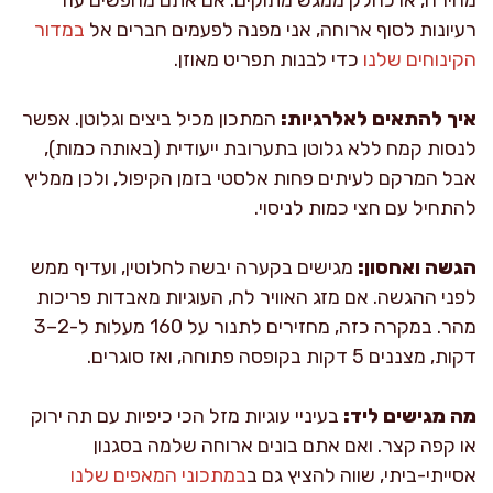
רעיונות לסוף ארוחה, אני מפנה לפעמים חברים אל
במדור
הקינוחים שלנו
כדי לבנות תפריט מאוזן.
איך להתאים לאלרגיות:
המתכון מכיל ביצים וגלוטן. אפשר
לנסות קמח ללא גלוטן בתערובת ייעודית (באותה כמות),
אבל המרקם לעיתים פחות אלסטי בזמן הקיפול, ולכן ממליץ
להתחיל עם חצי כמות לניסוי.
הגשה ואחסון:
מגישים בקערה יבשה לחלוטין, ועדיף ממש
לפני ההגשה. אם מזג האוויר לח, העוגיות מאבדות פריכות
מהר. במקרה כזה, מחזירים לתנור על 160 מעלות ל-2–3
דקות, מצננים 5 דקות בקופסה פתוחה, ואז סוגרים.
מה מגישים ליד:
בעיניי עוגיות מזל הכי כיפיות עם תה ירוק
או קפה קצר. ואם אתם בונים ארוחה שלמה בסגנון
אסייתי-ביתי, שווה להציץ גם ב
במתכוני המאפים שלנו