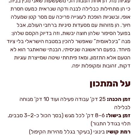
עוגיות מזל הן אחת המנות הכי משעשעות שאני מכין בבית,
כי הן מתחילות כבלילה לבנה ודקה שנראית כמעט חסרת
אופי, ובשניות הופכת לעוגייה פריכה עם מסר קטן שמעלה
חיוך. הן מזוהות עם מסעדות סיניות ברחבי העולם, אבל
בפועל הסיפור שלהן חוצה יבשות, וזה בדיוק הקסם שלהן:
מנה “בינלאומית” שאפשר להכין במטבח הישראלי בלי ציוד
מיוחד. בפעם הראשונה שניסיתי, הבנתי שהאתגר הוא לא
הטעם אלא התזמון, ומאז פיתחתי שיטה שמייצרת עוגיות
דקות, זהובות ומקופלות יפה.
על המתכון
זמן הכנה:
25 דק' עבודה פעילה ועוד 10 דק' מנוחה
לבלילה
זמן בישול:
6–8 דק' לכל מגש (בסך הכול כ-2–3 סבבים,
תלוי בגודל התנור)
רמת קושי:
בינוני (בעיקר בגלל מהירות הקיפול)