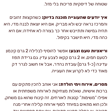
שטוחה של דיסקיות פריכות בלי מזל.
איך יודעים שהעוגייה מוכנה בדיוק:
כשהקצוות זהובים
והמרכז נראה יבש ולא מבריק. אם היא יוצאת לבנה מדי, היא
תהיה גמישה ותתייבש אחר כך בצורה לא אחידה; אם היא
כהה מדי, היא תישבר בקיפול.
וריאציות טעם וצבע:
אפשר להוסיף לבלילה 2 גרם קינמון
לטעם חמים, או 2 גרם קקאו לצבע עדין. גם גרידת תפוז
עדינה (כ-1 גרם) עובדת נהדר, אבל אז חשוב לגרר דק
מאוד כדי לא לקרוע את העוגייה.
מסרים, אירוח וימי הולדת:
אני אוהב להכין פתקים עם
ברכות אישיות, שאלות מצחיקות לארוחה משפחתית או
אפילו “משימות” קטנות לאורחים. זה קינוח שהוא גם משחק,
ולכן הוא מתאים במיוחד לסוף ארוחה קלילה אחרי מנה
מהירה, או כחלק ממגש מתוקים. אם אתם מחפשים עוד