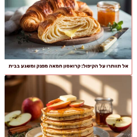
אל תוותרו על הקיפול: קרואסון חמאה מפנק ומשגע בבית