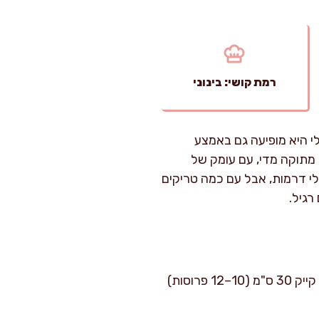
רמת קושי: בינוני
י היא מופיעה גם באמצע
מתוקה מדי, עם עומק של
לי דרמות, אבל עם כמה טריקים
רגיל.
זמן הכנה: כ-20 דקות עבודה. זמן אפייה: 45–55 דקות. רמת קושי: בינוני. כמות: תבנית אינגליש קייק 30 ס"מ (10–12 פרוסות)