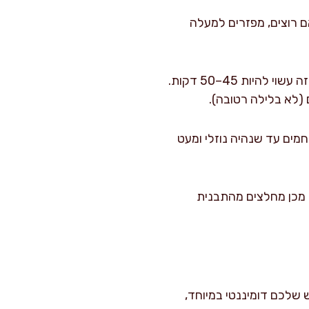
 אוויר גדולות. אם רוצים, מפזרים למעלה
אופים במרכז התנור 45–55 דקות. בתבנית אינגליש לרוב זה 50–55 דקות; בתבנית עגולה זה עשוי להיות 45–50 דקות.
 (לא בלילה רטובה).
קות. בזמן הזה מערבבים לציפוי 30 גרם דבש עם 10 מ"ל מים חמים עד שנהיה נוזלי ומעט
 מכן מחלצים מהתבנית
 שלכם דומיננטי במיוחד,