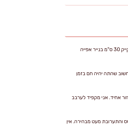
מחממים תנור ל-170 מעלות על מצב חום עליון-תחתון (לא טורבו). מרפדים תבנית אינגליש קייק 30 ס"מ בנייר אפייה
תחים על 2 שקיקים, משרים 5 דקות ומסננים. חשוב שהתה יהיה חם בזמן
זור אחיד. אני מקפיד לערבב
שהסוכר מתחיל להתמוסס והתערובת מעט מבהירה. אין