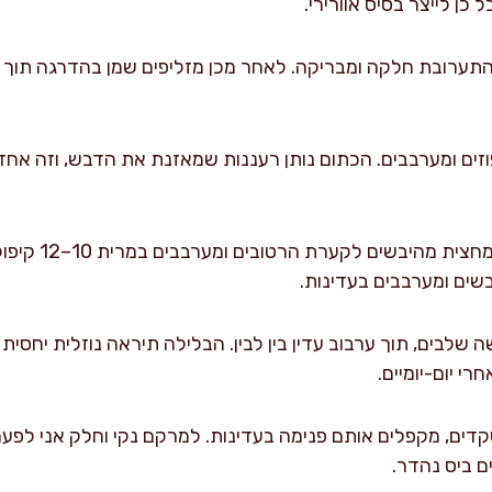
כן לייצר בסיס אוורירי.
שהתערובת חלקה ומבריקה. לאחר מכן מזליפים שמן בהדרגה תו
פוזים ומערבבים. הכתום נותן רעננות שמאזנת את הדבש, וזה א
מאחדים תערובות:
שים ומערבבים בעדינות.
לבים, תוך ערבוב עדין בין לבין. הבלילה תיראה נוזלית יחסית ו
י יום-יומיים.
דים, מקפלים אותם פנימה בעדינות. למרקם נקי וחלק אני לפע
ם ביס נהדר.