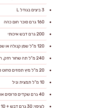
3 ביצים בגודל L
160 גרם סוכר חום כהה
200 גרם דבש איכותי
120 מ"ל שמן קנולה או שמן חמניות
240 מ"ל תה שחור חזק, חם (מ-2 שקיקים/2 כפיות תה, מסונן)
20 מ"ל מיץ תפוזים סחוט טרי
10 מ"ל תמצית וניל
40 גרם שקדים פרוסים או אגוזי מלך קצוצים (אופציונלי)
לציפוי: 30 גרם דבש + 10 מ"ל מים חמים