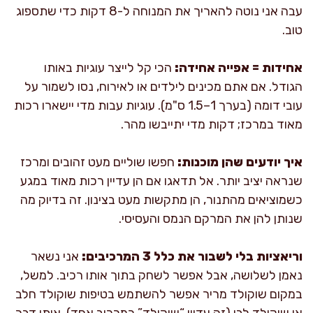
עבה אני נוטה להאריך את המנוחה ל-8 דקות כדי שתספוג
טוב.
אחידות = אפייה אחידה:
הכי קל לייצר עוגיות באותו
הגודל. אם אתם מכינים לילדים או לאירוח, נסו לשמור על
עובי דומה (בערך 1–1.5 ס"מ). עוגיות עבות מדי יישארו רכות
מאוד במרכז; דקות מדי יתייבשו מהר.
איך יודעים שהן מוכנות:
חפשו שוליים מעט זהובים ומרכז
שנראה יציב יותר. אל תדאגו אם הן עדיין רכות מאוד במגע
כשמוציאים מהתנור, הן מתקשות מעט בצינון. זה בדיוק מה
שנותן להן את המרקם הנמס והעסיסי.
וריאציות בלי לשבור את כלל 3 המרכיבים:
אני נשאר
נאמן לשלושה, אבל אפשר לשחק בתוך אותו רכיב. למשל,
במקום שוקולד מריר אפשר להשתמש בטיפות שוקולד חלב
או שוקולד לבן (זה עדיין “שוקולד” כמרכיב אחד). אותו דבר