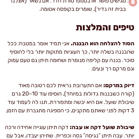
מגישים פושר או בטמפרטורת חדר. אם נשאר (אצלנו
בבית זה נדיר), שומרים בקופסה אטומה.
טיפים והמלצות
הסוד להצלחה הוא הבננה.
אני תמיד אומר במטבח: ככל
שהבננה בשלה יותר, כך העוגיות מתוקות יותר בלי להוסיף
סוכר. בננה עם קליפה מנומרת ושחומה תיתן גם טעם עמוק
וגם מרקם רך ונעים.
דיוק במרקם:
אם התערובת נראית לכם רטובה מאוד
(קורה כשבננות גדולות במיוחד), הוסיפו עוד 10–20 גרם
שיבולת שועל. אם היא יבשה ומתפוררת, תנו לה לעמוד עוד
3 דקות לפני שאתם מתקנים, כי הספיגה מתגברת עם הזמן.
שיבולת שועל דקה או עבה:
דקה תיתן עוגייה אחידה ורכה
יותר. עבה תיתן “נגיסה” גסה וכפרית. שתיהן יעבדו, אבל עם