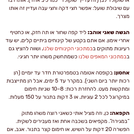
עם שיבולת שועל: אפשר חצי דקה וחצי עבה ועדיין זה אותו
מצרך.
הגשה שאני אוהב:
ליד קפה שחור או תה חזק, או כחטיף
אחרי אימון. אם אתם בקטע של קינוחים ביתיים קלים, יש עוד
רעיונות מתוקים ב
במתכוני הקינוחים שלנו
, ושווה להציץ גם
ב
במתכוני המאפים שלנו
כשמתחשק משהו יותר חגיגי.
אחסון:
בקופסה אטומה בטמפרטורת חדר עד יומיים (הן
רכות יותר ביום השני). במקרר עד 5 ימים, אבל הן מתייצבות
ומתקשות מעט. להחזרת רכות: 8–10 שניות חימום
במיקרוגל לכל 2 עוגיות, או 3 דקות בתנור על 150 מעלות.
הקפאה:
כן, וזה מציל אותי כשאני רוצה משהו מתוק
“במגירה”. מקפיאים בשכבה אחת ואז מעבירים לשקית.
הפשרה 20 דקות על השיש, או חימום קצר בתנור. אגב, אם