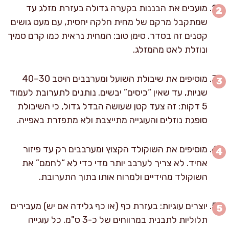
מועכים את הבננות בקערה גדולה בעזרת מזלג עד
שמתקבל מרקם של מחית חלקה יחסית, עם מעט גושים
קטנים זה בסדר. סימן טוב: המחית נראית כמו קרם סמיך
ונוזלת לאט מהמזלג.
מוסיפים את שיבולת השועל ומערבבים היטב 30–40
שניות, עד שאין “כיסים” יבשים. נותנים לתערובת לעמוד
5 דקות: זה צעד קטן שעושה הבדל גדול, כי השיבולת
סופגת נוזלים והעוגייה מתייצבת ולא מתפזרת באפייה.
מוסיפים את השוקולד הקצוץ ומערבבים רק עד פיזור
אחיד. לא צריך לערבב יותר מדי כדי לא “לחמם” את
השוקולד מהידיים ולמרוח אותו בתוך התערובת.
יוצרים עוגיות: בעזרת כף (או כף גלידה אם יש) מעבירים
תלוליות לתבנית במרווחים של כ-3 ס"מ. כל עוגייה