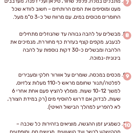
מתבלים במלח, פלפל שחור, סילאן ועלי דפנה. מערבבים
מעט ומוסיפים את המים הרותחים – חשוב לוודא שכל
החומרים מכוסים במים, עם מרווח של כ-3 ס"מ מעל.
מבשלים על להבה גבוהה עד שהנוזלים מתחילים
לבעבע. מקפים קצף בעזרת כף מחוררת, מנמיכים את
הלהבה ומבשלים כ-30 דקות נוספות על להבה
בינונית-נמוכה.
מכסים במכסה, שומרים על אוורור חלקי ומעבירים
לפלטה/תנור שחומם מראש ל-110 מעלות צלזיוס,
למשך 10-12 שעות. מומלץ להציץ פעם אחת אחרי 6
שעות, לבדוק אם דרוש להוסיף מים (רק במידת הצורך,
לא להפריע למהלך הבישול האיטי).
כשמגיע זמן ההגשה, מוציאים בזהירות כל שכבה –
מהקישקע לבשר ועד השעועית. מגישים חם, ומופתעים