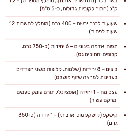
בשר בקר (נתח שריר או כתף, מומלץ מספר 5) – 1.2
ק"ג (חתוך לקוביות גדולות, כ-5 ס"מ)
שעועית לבנה יבשה – 400 גרם (מומלץ להשרות 12
שעות לפחות)
תפוחי אדמה בינוניים – 6 יחידות (כ-750 גרם,
קלופים וחתוכים גס)
ביצים – 8 יחידות (שלמות, קלופות משני הצדדים
בעדינות למראה שזוף מושלם)
עצם מח – 1 יחידה (אופציונלי, תורם עומק טעמים
ומרקם עשיר)
קישקע (קישקע מוכן או ביתי) – 1 יחידה (כ-350
גרם)