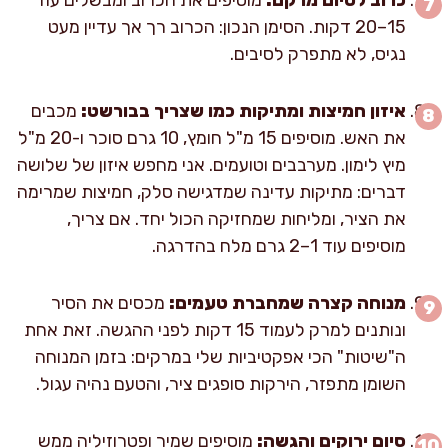
15–20 דקות. הסימן הנכון: הכרוב רך אך עדיין מעט
נגיס, לא מתפרק לסיבים.
איזון חמיצות ומתיקות כמו שצריך בבורשט:
מכבים
את האש. מוסיפים 15 מ"ל חומץ, 10 גרם סוכר ו-20 מ"ל
מיץ לימון. מערבבים וטועמים. אני מחפש איזון של שלושה
דברים: מתיקות עדינה שמדגישה סלק, חמיצות שמרימה
את הציר, ומליחות שמחזיקה הכול יחד. אם צריך,
מוסיפים עוד 1–2 גרם מלח בהדרגה.
מנוחה קצרה שמחברת טעמים:
מכסים את הסיר
ונותנים למרק לעמוד 15 דקות לפני ההגשה. זאת אחת
ה"שיטות" הכי אפקטיביות שלי במרקים: בזמן המנוחה
השומן מתפזר, הירקות סופגים ציר, והטעם נהיה עגול.
סיום ירוקים והגשה:
מוסיפים שמיר ופטרוזיליה ממש