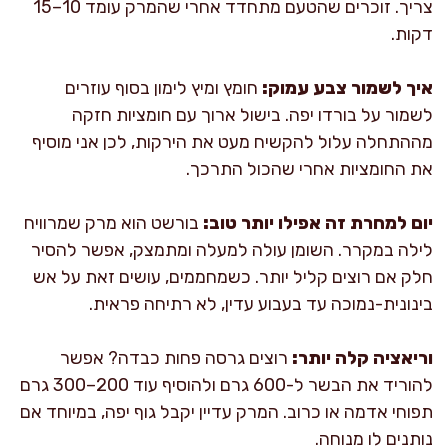
צריך. זוכרים שהטעם מתחדד אחרי שהמרק עומד 10–15
דקות.
איך לשמור צבע עמוק:
חומץ ומיץ לימון בסוף עוזרים
לשמור על בורדו יפה. בישול ארוך עם חומציות חזקה
מההתחלה עלול להקשיח מעט את הירקות, לכן אני מוסיף
את החומציות אחרי שהכול התרכך.
יום למחרת זה אפילו יותר טוב:
בורשט הוא מרק שמרוויח
לילה במקרר. השומן עולה למעלה ומתמצק, אפשר להסיר
חלק אם רוצים קליל יותר. כשמחממים, עושים זאת על אש
בינונית-נמוכה עד בעבוע עדין, לא רתיחה פראית.
וריאציה קלה יותר:
רוצים גרסה פחות כבדה? אפשר
להוריד את הבשר ל-600 גרם ולהוסיף עוד 200–300 גרם
תפוחי אדמה או כרוב. המרק עדיין יקבל גוף יפה, במיוחד אם
נותנים לו מנוחה.