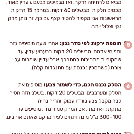
מביאים לרתיחה חזקה, ואז מנמיכים לבעבוע עדין מאוד.
מכסים חלקית ומבשלים 60 דקות. במהלך 15 הדקות
הראשונות אני מקפיד להסיר קצף עם כף, זה נותן מרק
נקי וצלול יותר.
הוספת ירקות לפי סדר נכון:
אחרי שעה מוסיפים גזר
ותפוחי אדמה. מבשלים 20 דקות בבעבוע עדין, עד
שהקוביות מתחילות להתרכך אבל עדיין שומרות על
צורה (כשהסכין נכנסת עם התנגדות קלה).
הסלק נכנס חכם, כדי לשמור צבע:
מוסיפים את
הסלק ומערבבים. מבשלים 20 דקות. בשלב הזה הסיר
כבר מקבל צבע בורדו עמוק, והריח נהיה
מתקתק-אדמתי. אם המרק סמיך מדי, מוסיפים עוד
100–300 מ"ל מים רותחים לפי המרקם שאתם אוהבים.
כרוב לסיום מרקם:
מוסיפים את הכרוב ומבשלים עוד