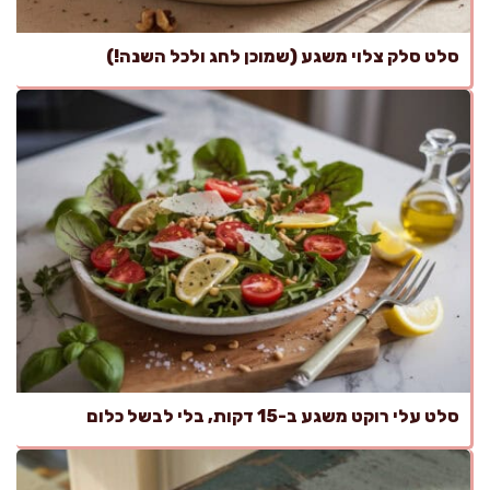
סלט סלק צלוי משגע (שמוכן לחג ולכל השנה!)
סלט עלי רוקט משגע ב-15 דקות, בלי לבשל כלום