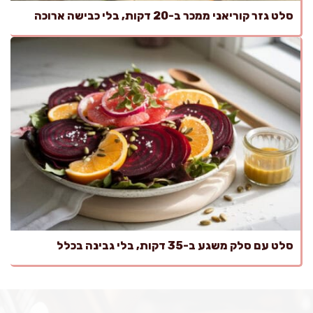
סלט גזר קוריאני ממכר ב-20 דקות, בלי כבישה ארוכה
סלט עם סלק משגע ב-35 דקות, בלי גבינה בכלל