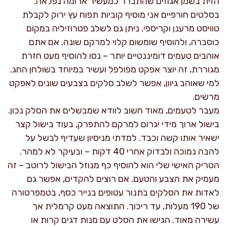
הזית בשמן אגוזים שהתברר כמעשיר ארומה נפלאה.
בסלטים חורפיים אני מוסיף קוביות תפוח עץ ירוק לקבלת
טוויסט מרענן וקריספי. ניתן גם לשלב פטרוזיליה במקום
כוסברה, ולהוסיף שומשום קלוי למרקם שונה. אם אתם
אוהבים טעמים דומיננטיים יותר – נסו להוסיף מעט חזרת
מגוררת, זה יוצר אפקט מפולפל ועשיר במיוחד בשולחן החג.
למי שאוהב גיוון, אפשר לשלב סלקים בצבעים שונים לאפקט
מרשים.
מעבר לטעמים, מאוד חשוב לוודא שמבשלים את הסלק נכון.
בישול ארוך מידי יגרום למרקם להתפרק, בעוד בישול קצר
ישאיר אותו קשה וכבד. למדתי מניסיון שעדיף לבשל על
להבה נמוכה ולבדוק אחרי 40 דקות – ובעיקר לא למהר.
הטריק האישי שלי הוא להוסיף כף מנוזל הבישול לרוטב – זה
מעמיק את הצבע והטעם. אם רוצים להקדים, אפשר גם
לאדות את הסלקים בתנור עטופים בנייר כסף, בטמפרטורה
של 190 מעלות, עד ריכוך. התוצאה מעט קרמלית אך
עשירה מאוד. הגישו את הסלט עם מנות דגים קרות או