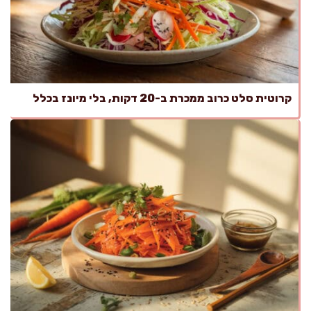
קרוטית סלט כרוב ממכרת ב-20 דקות, בלי מיונז בכלל