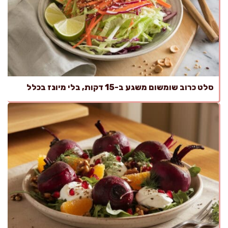
סלט כרוב שומשום משגע ב-15 דקות, בלי מיונז בכלל