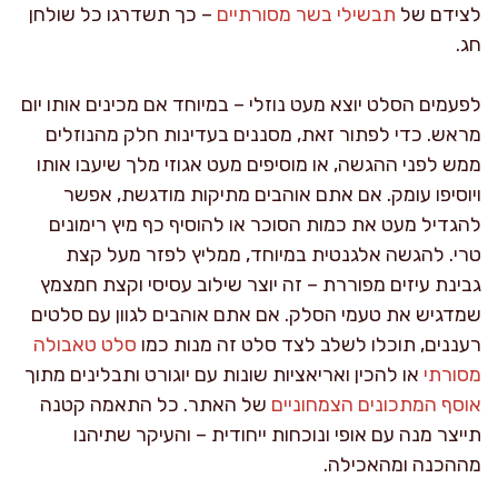
לצידם של
תבשילי בשר מסורתיים
– כך תשדרגו כל שולחן
חג.
לפעמים הסלט יוצא מעט נוזלי – במיוחד אם מכינים אותו יום
מראש. כדי לפתור זאת, מסננים בעדינות חלק מהנוזלים
ממש לפני ההגשה, או מוסיפים מעט אגוזי מלך שיעבו אותו
ויוסיפו עומק. אם אתם אוהבים מתיקות מודגשת, אפשר
להגדיל מעט את כמות הסוכר או להוסיף כף מיץ רימונים
טרי. להגשה אלגנטית במיוחד, ממליץ לפזר מעל קצת
גבינת עיזים מפוררת – זה יוצר שילוב עסיסי וקצת חמצמץ
שמדגיש את טעמי הסלק. אם אתם אוהבים לגוון עם סלטים
רעננים, תוכלו לשלב לצד סלט זה מנות כמו
סלט טאבולה
מסורתי
או להכין ואריאציות שונות עם יוגורט ותבלינים מתוך
אוסף המתכונים הצמחוניים
של האתר. כל התאמה קטנה
תייצר מנה עם אופי ונוכחות ייחודית – והעיקר שתיהנו
מההכנה ומהאכילה.