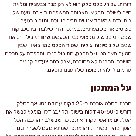
דורות. עבורי, סלט סלק הוא לא רק מנה צבעונית ומלאת
חיים לשולחן החג או הארוחה המשפחתית – זהו טעם של
בית, כזה שמאחד אנשים סביב השולחן ומזכיר רגעים
פשוטים אך משמעותיים. במתכון הזה שילבתי בין טכניקות
שלמדתי בבישול מקצועי לבין הטעמים שחוויתי בילדות. אחרי
שנים של ניסיונות, גיליתי שסוד הסלט טמון באיזון שבין
הטעם הארומטי של הסלק, התיבול הנכון והקפדה על מרקם
מושלם. ההכנה לא מסובכת, אבל כמה צעדים קטנים
גורמים לו להיות מופת של רעננות וטעם.
על המתכון
הכנת הסלט אורכת כ-20 דקות עבודה נטו, אך הסלק
דורש כ-45-60 דקות בישול, תלוי בגודלו. מומלץ לבשל את
הסלקים מראש ולקרר אותם, כך שבשלב ההרכבה הכל
הופך מהיר במיוחד. זהו מתכון שמתאים גם לשגרה וגם