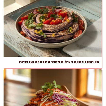
אל תטגנו: סלט חצילים ממכר עם גמבה ועגבניות