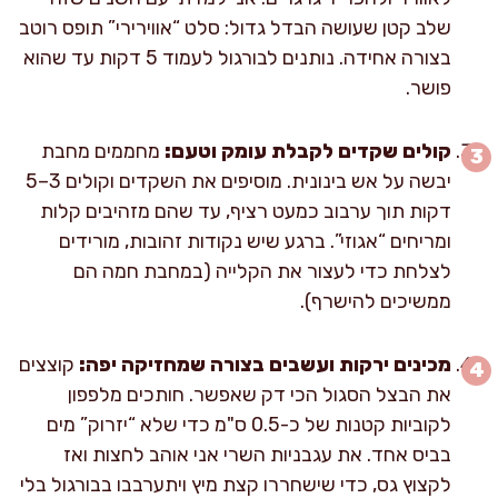
שלב קטן שעושה הבדל גדול: סלט “אווירירי” תופס רוטב
בצורה אחידה. נותנים לבורגול לעמוד 5 דקות עד שהוא
פושר.
קולים שקדים לקבלת עומק וטעם:
מחממים מחבת
יבשה על אש בינונית. מוסיפים את השקדים וקולים 3–5
דקות תוך ערבוב כמעט רציף, עד שהם מזהיבים קלות
ומריחים “אגוזי”. ברגע שיש נקודות זהובות, מורידים
לצלחת כדי לעצור את הקלייה (במחבת חמה הם
ממשיכים להישרף).
מכינים ירקות ועשבים בצורה שמחזיקה יפה:
קוצצים
את הבצל הסגול הכי דק שאפשר. חותכים מלפפון
לקוביות קטנות של כ-0.5 ס"מ כדי שלא “יזרוק” מים
בביס אחד. את עגבניות השרי אני אוהב לחצות ואז
לקצוץ גס, כדי שישחררו קצת מיץ ויתערבבו בבורגול בלי