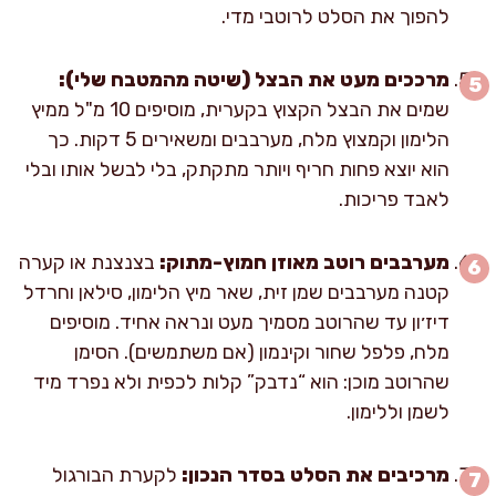
להפוך את הסלט לרוטבי מדי.
מרככים מעט את הבצל (שיטה מהמטבח שלי):
שמים את הבצל הקצוץ בקערית, מוסיפים 10 מ"ל ממיץ
הלימון וקמצוץ מלח, מערבבים ומשאירים 5 דקות. כך
הוא יוצא פחות חריף ויותר מתקתק, בלי לבשל אותו ובלי
לאבד פריכות.
מערבבים רוטב מאוזן חמוץ-מתוק:
בצנצנת או קערה
קטנה מערבבים שמן זית, שאר מיץ הלימון, סילאן וחרדל
דיז׳ון עד שהרוטב מסמיך מעט ונראה אחיד. מוסיפים
מלח, פלפל שחור וקינמון (אם משתמשים). הסימן
שהרוטב מוכן: הוא “נדבק” קלות לכפית ולא נפרד מיד
לשמן וללימון.
מרכיבים את הסלט בסדר הנכון:
לקערת הבורגול