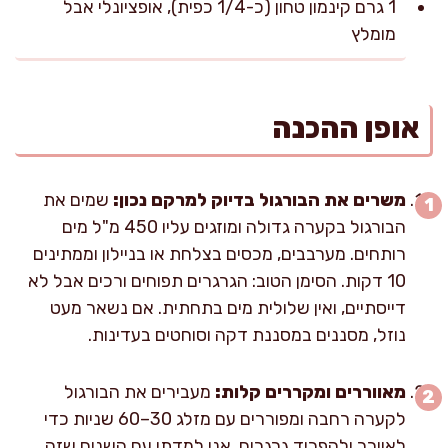
1 גרם קינמון טחון (כ-1/4 כפית), אופציונלי אבל
מומלץ
אופן ההכנה
משרים את הבורגול בדיוק למרקם נכון:
שמים את
הבורגול בקערה גדולה ומוזגים עליו 450 מ"ל מים
רותחים. מערבבים, מכסים בצלחת או בניילון וממתינים
10 דקות. הסימן הטוב: הגרגרים תפוחים ורכים אבל לא
דייסתיים, ואין שלולית מים בתחתית. אם נשאר מעט
נוזל, מסננים במסננת דקה וסוחטים בעדינות.
מאווררים ומקררים קלות:
מעבירים את הבורגול
לקערה רחבה ומפוררים עם מזלג 30–60 שניות כדי
לאוורר ולהפריד גרגרים. אני למדתי עם השנים שזה