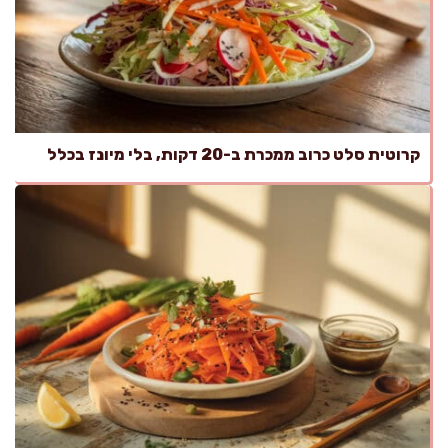
קרוטית סלט כרוב ממכרת ב-20 דקות, בלי מיונז בכלל