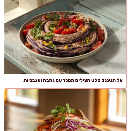
אל תטגנו: סלט חצילים ממכר עם גמבה ועגבניות