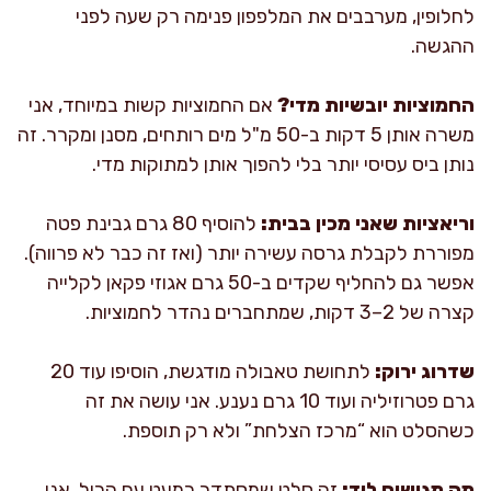
לחלופין, מערבבים את המלפפון פנימה רק שעה לפני
ההגשה.
החמוציות יובשיות מדי?
אם החמוציות קשות במיוחד, אני
משרה אותן 5 דקות ב-50 מ"ל מים רותחים, מסנן ומקרר. זה
נותן ביס עסיסי יותר בלי להפוך אותן למתוקות מדי.
וריאציות שאני מכין בבית:
להוסיף 80 גרם גבינת פטה
מפוררת לקבלת גרסה עשירה יותר (ואז זה כבר לא פרווה).
אפשר גם להחליף שקדים ב-50 גרם אגוזי פקאן לקלייה
קצרה של 2–3 דקות, שמתחברים נהדר לחמוציות.
שדרוג ירוק:
לתחושת טאבולה מודגשת, הוסיפו עוד 20
גרם פטרוזיליה ועוד 10 גרם נענע. אני עושה את זה
כשהסלט הוא “מרכז הצלחת” ולא רק תוספת.
מה מגישים ליד:
זה סלט שמסתדר כמעט עם הכול. אני