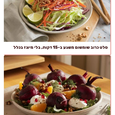
סלט כרוב שומשום משגע ב-15 דקות, בלי מיונז בכלל