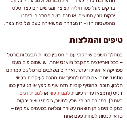
התערובת כדי "לפורר" את הבורגול ולמנוע הידבקות.
בוזקים מעל פטרוזיליה קצוצה ומגישים חם לצד סלט
ירקות טרי, חמוצים, או מנת בשר מהתנור. תיהנו
מהפשטות הזו – זו מגדרה שמשאירה טעם של בית בפה.
טיפים והמלצות
במהלך השנים שיחקתי עם היחס בין כמויות הבצל והבורגול
– בכל ואריאציה מתקבל ניואנס אחר. יש שמוסיפים מעט
פפריקה או אפילו זעתר, ואחרים משלבים בורגול גס למרקם
rustic יותר. אם תרצו להפוך את המנה לעיקרית בליווי
חלבון, תוכלו להוסיף קוביות חזה עוף מוקפץ או דג עדין כמו
דניס (ותמצאו עוד רעיונות
למנות עוף
או
למנות דגים
באתר). במטבח הביתי שלי, למשל, גיליתי שציר ירקות
במקום מים נותן תוצאה עשירה ומלאה בטעמים עמוקים –
כדאי לנסות לפחות פעם אחת.