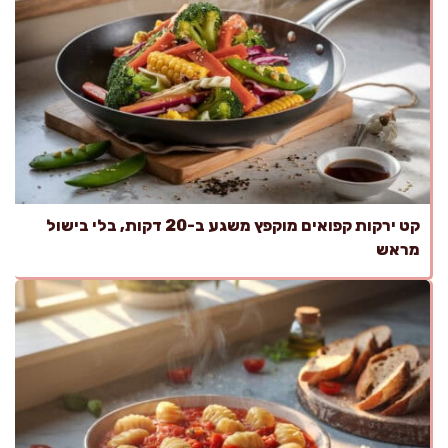
קט ירקות קפואים מוקפץ משגע ב-20 דקות, בלי בישול
מראש