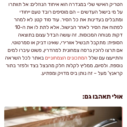
הטריק האישי שלי במגדרה הוא איחוד הנוזלים: אל תוותרו
על מי בישול העדשים – הם מוסיפים רובד טעם ייחודי
ומתבלים בעדינות את כל הסיר. עוד סוד קטן: לא למהר
לפתוח את הסיר לאחר הבישול, אלא לתת לו את ה-10
דקות מנוחה המכוסות. זה עושה הבדל עצום בתוצאה
הסופית: מתקבל תבשיל אוורירי, שאינו דביק או סמרטוטי.
אם תרצו להכין גרסה צמחונית למהדרין, פשוט עיברו למים
והתייעצו עם שלל
המתכונים הצמחוניים
באתר לכל השראה
נוספת. ולסיום, ממליץ לקלות חלק מהבצל בצד ולפזר בתור
קראנץ' מעל – זה נותן ביס מדויק ומפתיע.
אולי תאהבו גם: