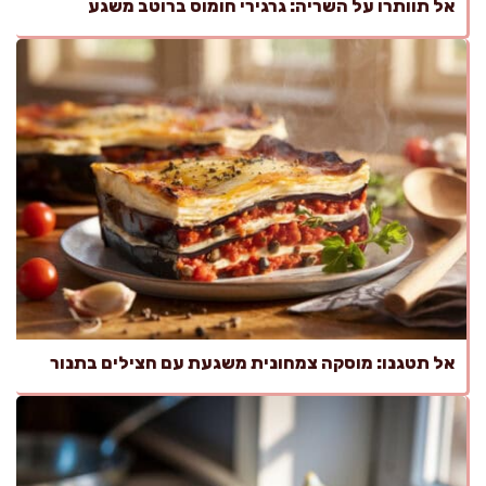
אל תוותרו על השריה: גרגירי חומוס ברוטב משגע
אל תטגנו: מוסקה צמחונית משגעת עם חצילים בתנור