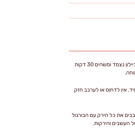
שמים את הבורגול הדק בקערה גדולה ושופכים מעל את המים הרותחים. מערבבים, מכסים בניילון נצמד ומשהים 30 דקות
חה.
. אין לדחוס או לערבב חזק
בבים את כל הירק עם הבורגול
ל העשבים והירקות.