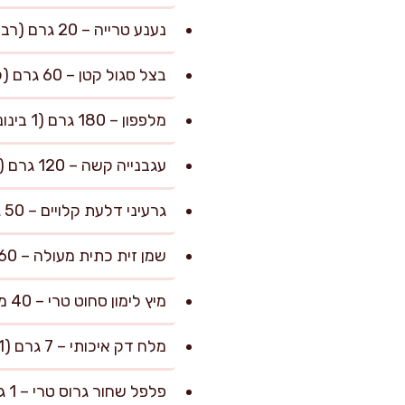
נענע טרייה – 20 גרם (רבע צרור, קצוצה דק מאוד ורק העלים)
בצל סגול קטן – 60 גרם (קצוץ דק מאוד לקבלת פיזור מרקמי עדין)
מלפפון – 180 גרם (1 בינוני, חתוך לקוביות קטנות)
עגבנייה קשה – 120 גרם (1 בינונית, קוביות קטנות)
גרעיני דלעת קלויים – 50 גרם (רבע כוס, לקראנצ'יות ועומק)
שמן זית כתית מעולה – 60 מ"ל (4 כפות מדידה מדויקות)
מיץ לימון סחוט טרי – 40 מ"ל (2.5 כפות, להתאזנות חמיצות מדויקת)
מלח דק איכותי – 7 גרם (1 ורבע כפיות)
פלפל שחור גרוס טרי – 1 גרם (רבע כפית שטוחה)