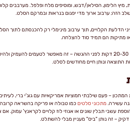
ת, מיץ הלימון, הסילאן/דבש, ומוסיפים מלח ופלפל. מערבבים קל
לב הזה; ערבוב ארוך מדי יפגום בנראות ובמרקם הסלט.
י הדלעת הקלויים, תוך ערבוב מינימלי רק להכנסתם לתוך הסלט
או מתיקות הם תמיד סוד להצלחה.
מומלץ להניח לסלט במקרר 20-30 דקות לפני ההגשה – זה מאפשר לטעמים ל
 התוצאה ונותן חיים מחודשים לסלט.
מתכון – פעם שילבתי חמוציות אמריקאיות עם גוג'י ברי, לעיתים ה
מנה עשירה.
מתכוני סלטים
כמו טבולה או פריקה בהשראה קרובה, י
וספת עשבי תבלין שונים או אגוזי לוז קלויים לקראנץ' עמוק. אם 
דקיק – זה נותן "ביס" מעניין מבלי להשתלט.