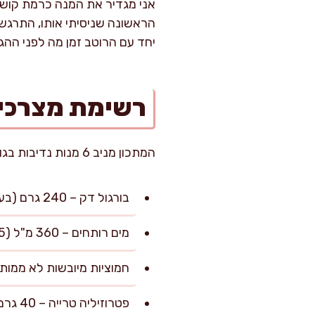
אני מגדיר את המנה כרמת קושי 
הראשונה שניסיתי אותו, התרגשת
יחד עם הרוטב זמן מה לפני ההג
רשימת מצרכי
המתכון מניב 6 מנות נדיבות בגודל 180 גרם למנה.
בורגול דק – 240 גרם (בערך 1.5 כוסות שטוחות, איכותי וללא אבק דק)
מים רותחים – 360 מ"ל (1.5 כוסות מדידה, לכיסוי ולהשריה מדויקת)
חמוציות מיובשות לא ממותקות – 90 גרם (חצי כוס packed
פטרוזיליה טרייה – 40 גרם (כחצי צרור בינוני קצוץ דק מאוד)