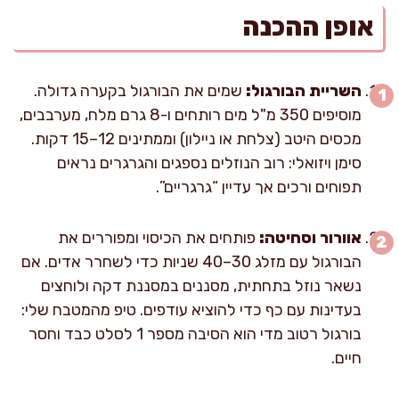
אופן ההכנה
השריית הבורגול:
שמים את הבורגול בקערה גדולה.
מוסיפים 350 מ"ל מים רותחים ו-8 גרם מלח, מערבבים,
מכסים היטב (צלחת או ניילון) וממתינים 12–15 דקות.
סימן ויזואלי: רוב הנוזלים נספגים והגרגרים נראים
תפוחים ורכים אך עדיין “גרגריים”.
אוורור וסחיטה:
פותחים את הכיסוי ומפוררים את
הבורגול עם מזלג 30–40 שניות כדי לשחרר אדים. אם
נשאר נוזל בתחתית, מסננים במסננת דקה ולוחצים
בעדינות עם כף כדי להוציא עודפים. טיפ מהמטבח שלי:
בורגול רטוב מדי הוא הסיבה מספר 1 לסלט כבד וחסר
חיים.