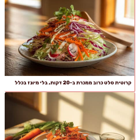
קרוטית סלט כרוב ממכרת ב-20 דקות, בלי מיונז בכלל