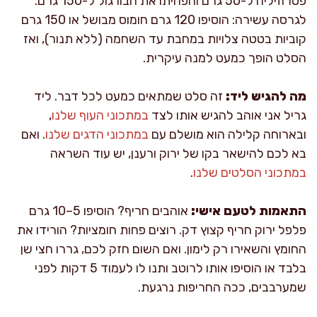
פטרוזיליה ל-50 גרם והפחיתו את הבורגול ל-150 גרם.
לגרסה עשירה: הוסיפו 120 גרם חומוס מבושל או 150 גרם
קוביות בטטה צלויות במחבת עד השחמה (ללא תנור), ואז
הסלט הופך כמעט למנה עיקרית.
מה להגיש ליד:
זה סלט שמתאים כמעט לכל דבר. ליד
גריל אני אוהב להגיש אותו לצד
במתכוני העוף שלנו
,
ובארוחה קלילה הוא מושלם עם
במתכוני הדגים שלנו
. ואם
בא לכם להישאר בקו של ירוק ורענן, יש עוד השראה
במתכוני הסלטים שלנו
.
התאמות לטעם אישי:
אוהבים חריף? הוסיפו 5–10 גרם
פלפל ירוק חריף קצוץ דק. רוצים פחות חומציות? הורידו את
החומץ והשאירו רק לימון. ואם השום חזק לכם, גררו חצי שן
בלבד או הוסיפו אותו לרוטב ותנו לו לעמוד 5 דקות לפני
שמערבבים, ככה החריפות נרגעת.