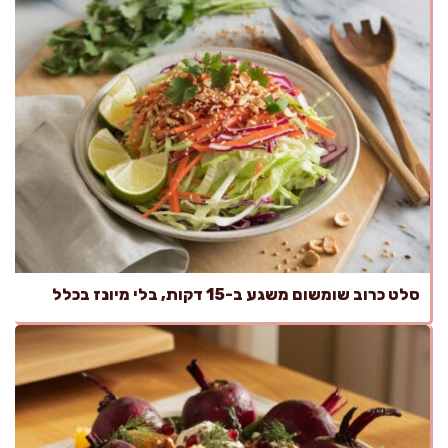
סלט כרוב שומשום משגע ב-15 דקות, בלי מיונז בכלל