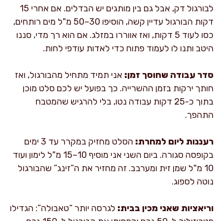
לבורגול דק, אבל גם בין מותגים יש הבדלים. אם אחרי 15
דקות הבורגול עדיין קשה, הוסיפו 30–50 מ"ל מים רותחים,
כסו לעוד 5 דקות, ואז אווררו במזלג. אם הוא רך מדי, סננו
היטב ותנו לו לעמוד פתוח כדי לאדות עודפי לחות.
סדר עבודה שחוסך זמן:
אני תמיד מתחיל מהבורגול, ואז
חותך ירקות בזמן ההשרייה. כך בפועל יש לכם סלט מוכן
בתוך כ-25 דקות עבודה נטו, בלי להרגיש שהמטבח
התהפך.
רעננות ליום למחרת:
הסלט מחזיק במקרר עד 3 ימים
בקופסה סגורה. ביום השני אני מוסיף 10–15 מ"ל לימון ועוד
10 מ"ל שמן זית ומערבב. זה מחזיר את ה”זינג” שהבורגול
נוטה לספוג.
וריאציות שאני מכין בבית:
לגרסה יותר “טאבולה”: הגדילו