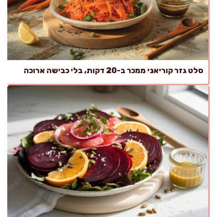
סלט גזר קוריאני ממכר ב-20 דקות, בלי כבישה ארוכה