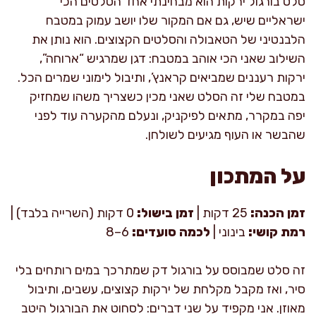
סלט בורגול ירקות הוא מבחינתי אחד הסלטים הכי
ישראליים שיש, גם אם המקור שלו יושב עמוק במטבח
הלבנטיני של הטאבולה והסלטים הקצוצים. הוא נותן את
השילוב שאני הכי אוהב במטבח: דגן שמרגיש “ארוחה”,
ירקות רעננים שמביאים קראנץ’, ותיבול לימוני שמרים הכל.
במטבח שלי זה הסלט שאני מכין כשצריך משהו שמחזיק
יפה במקרר, מתאים לפיקניק, ונעלם מהקערה עוד לפני
שהבשר או העוף מגיעים לשולחן.
על המתכון
זמן הכנה:
25 דקות |
זמן בישול:
0 דקות (השרייה בלבד) |
רמת קושי:
בינוני |
לכמה סועדים:
6–8
זה סלט שמבוסס על בורגול דק שמתרכך במים רותחים בלי
סיר, ואז מקבל מקלחת של ירקות קצוצים, עשבים, ותיבול
מאוזן. אני מקפיד על שני דברים: לסחוט את הבורגול היטב