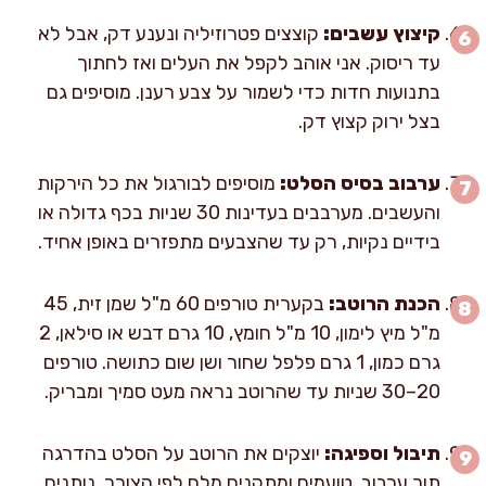
קיצוץ עשבים:
קוצצים פטרוזיליה ונענע דק, אבל לא
עד ריסוק. אני אוהב לקפל את העלים ואז לחתוך
בתנועות חדות כדי לשמור על צבע רענן. מוסיפים גם
בצל ירוק קצוץ דק.
ערבוב בסיס הסלט:
מוסיפים לבורגול את כל הירקות
והעשבים. מערבבים בעדינות 30 שניות בכף גדולה או
בידיים נקיות, רק עד שהצבעים מתפזרים באופן אחיד.
הכנת הרוטב:
בקערית טורפים 60 מ"ל שמן זית, 45
מ"ל מיץ לימון, 10 מ"ל חומץ, 10 גרם דבש או סילאן, 2
גרם כמון, 1 גרם פלפל שחור ושן שום כתושה. טורפים
20–30 שניות עד שהרוטב נראה מעט סמיך ומבריק.
תיבול וספיגה:
יוצקים את הרוטב על הסלט בהדרגה
תוך ערבוב. טועמים ומתקנים מלח לפי הצורך. נותנים