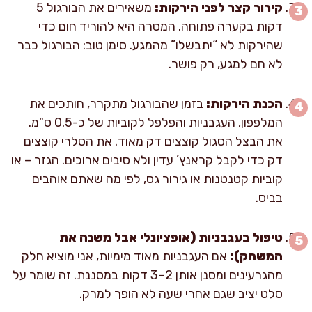
קירור קצר לפני הירקות:
משאירים את הבורגול 5
דקות בקערה פתוחה. המטרה היא להוריד חום כדי
שהירקות לא “יתבשלו” מהמגע. סימן טוב: הבורגול כבר
לא חם למגע, רק פושר.
הכנת הירקות:
בזמן שהבורגול מתקרר, חותכים את
המלפפון, העגבניות והפלפל לקוביות של כ-0.5 ס"מ.
את הבצל הסגול קוצצים דק מאוד. את הסלרי קוצצים
דק כדי לקבל קראנץ’ עדין ולא סיבים ארוכים. הגזר – או
קוביות קטנטנות או גירור גס, לפי מה שאתם אוהבים
בביס.
טיפול בעגבניות (אופציונלי אבל משנה את
המשחק):
אם העגבניות מאוד מימיות, אני מוציא חלק
מהגרעינים ומסנן אותן 2–3 דקות במסננת. זה שומר על
סלט יציב שגם אחרי שעה לא הופך למרק.