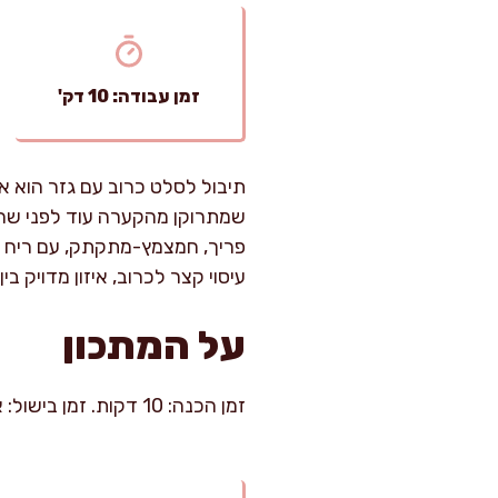
זמן עבודה: 10 דק'
תיבול לסלט כרוב עם גזר הוא א
שמתרוקן מהקערה עוד לפני שהמ
פריך, חמצמץ-מתקתק, עם ריח עד
עיסוי קצר לכרוב, איזון מדויק ב
על המתכון
זמן הכנה: 10 דקות. זמן בישול: אין. רמת קושי: קל. כמות: כ-6–8 סועדים כתוספת (או 4 כסלט מרכזי).