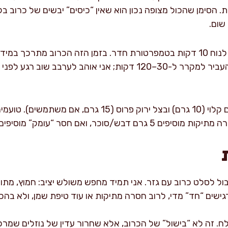
ת. הסימן שהכול מצופה נכון הוא שאין “כיסים” יבשים של כרוב ב
שום.
מנוחה קצרה: נותנים לסלט לנוח 10 דקות בטמפרטורת חדר. בזמן הזה הכרוב מ
אם מכינים מראש, אפשר להעביר למקרר ל-30–120 דקות; אני אוהב לע
סיום והגשה: מפזרים שומשום קלוי (10 גרם) ובצל ירוק פרוס
בול לסלט כרוב עם גזר. אני תמיד מחפש משולש יציב: חמוץ, מתוק
ישים “חד” מדי, לרוב חסרה מתיקות או עוד טיפת שמן, ולא בהכר
לח. זה לא “בישול” של הכרוב, אלא שחרור עדין של נוזלים שמר