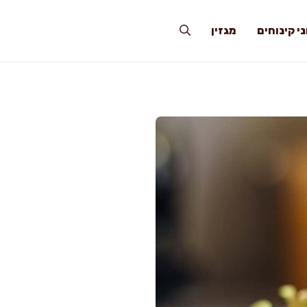
י קינוחים
מגזין