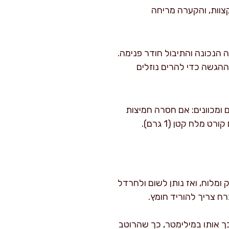
קצוות, והקערה מריחה
תרכך במידה הנכונה והתיבול חודר פנימה.
רבב שוב רגע לפני ההגשה כדי להרים נוזלים
 (15 גרם, אם משתמשים). טועמים ומכוונים: אם חסרה חמיצות
 ומלוח, ואז נותן לשום ולחרדל
ח צריך להוריד חומץ.
כך אותו במילימטר, כך שהרוטב