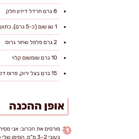
8 גרם חרדל דיז׳ון חלק
1 שן שום (כ-5 גרם), כתושה דק
2 גרם פלפל שחור גרוס
10 גרם שומשום קלוי
15 גרם בצל ירוק, פרוס דק (אופציונלי)
אופן ההכנה
בעובי 2–3 מ"מ. הסימן שלי לפריסה טובה הוא שהכרוב “נשפך” מהסכין כמו שערות דקות ולא נופל בחתיכות עבות.