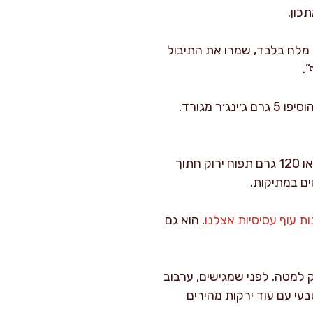
כון.
 מלח בלבד, שמרו את התיבול
וריאציות שאני אוהב במיוחד: לגרסה אסייתית עדינה החליפו 15 מ"ל מהשמן בשמן שומשום קלוי והוסיפו 5 גרם ג׳ינג׳ר מגורד.
אפשרויות תוספת שמחמיאות לתיבול: 80 גרם חמוציות מיובשות, 60 גרם שקדים פרוסים קלויים, או 120 גרם תפוח ירוק חתוך
ת עוף עסיסיות אצלנו
. הוא גם
 למטה. לפני שמגישים, ערבוב