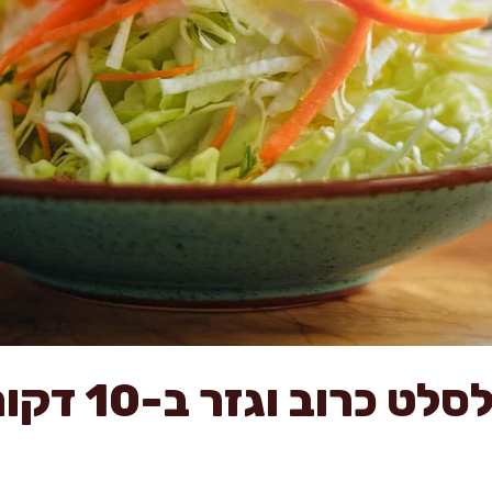
תיבול ממכר לס