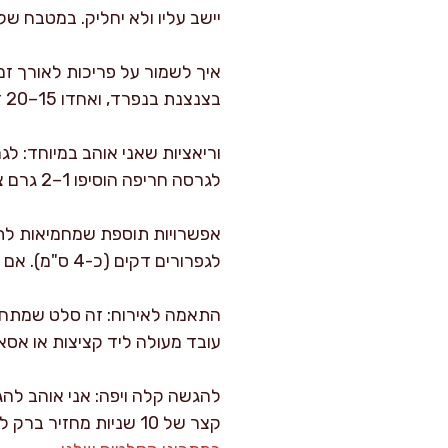
יישב עליו ולא יחליק. במטבח ש
איך לשמור על פריכות לאורך זמ
בצנצנת בנפרד, ואחדו 15–20 דקות לפני ההגשה. ככה תקבלו כרוב פריך אבל “מתובל עד הסוף”.
לגרסה חריפה הוסיפו 1–2 גרם צ׳ילי יבש או 10 גרם פלפל ירוק חריף קצוץ דק.
לגפרורים דקים (כ-4 ס"מ). אם מוסיפים תפוח, אני מקטין מעט את הדבש ל-10 גרם כדי לא להגזים במתיקות.
התאמה לאירוח: זה סלט שמתחבר 
עובד מעולה ליד קציצות או אס
להגשה קלה ויפה: אני אוהב להג
קצר של 10 שניות מחזיר ברק לכל הרצועות. ואם בא לכם ללכת על ארוחה קלילה, זה משתלב טבעי עם עוד ירקות מהירים