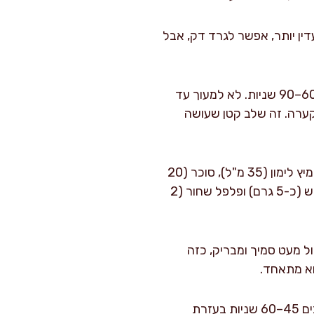
ין יותר, אפשר לגרד דק, אבל
ממליחים ומעסים: שמים את הכרוב בקערה גדולה מאוד, מפזרים 8 גרם מלח ומעסים בידיים 60–90 שניות. לא למעוך עד
קערה. זה שלב קטן שעושה
מערבבים תיבול בקערית: בקערה קטנה טורפים עם מטרפה או מזלג חומץ תפוחים (25 מ"ל), מיץ לימון (35 מ"ל), סוכר (20
גרם) ודבש או סילאן (15 גרם) עד שהגרגרים כמעט נמסים. מוסיפים חרדל (8 גרם), שום כתוש (כ-5 גרם) ופלפל שחור (2
מן. המטרה היא לקבל תיבול מעט סמיך ומבריק, כזה
מאחדים עם הכרוב והגזר: מוסיפים את הגזר לקערת הכרוב, יוצקים מעל את התיבול, ומערבבים 45–60 שניות בעזרת