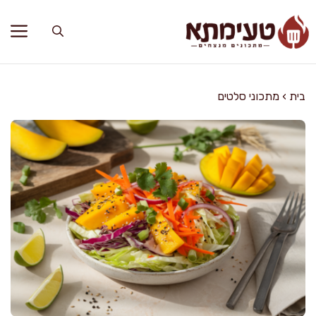
דלג
תוכן
בית
›
מתכוני סלטים