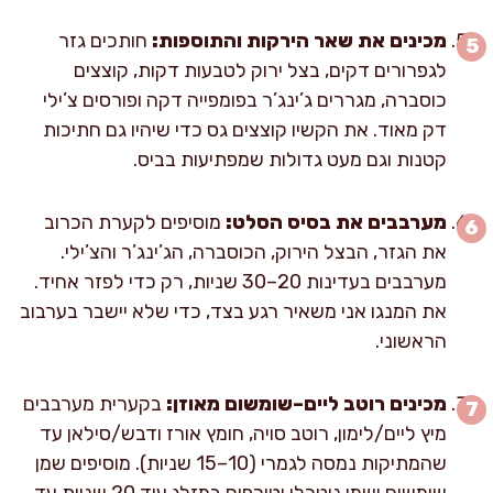
מכינים את שאר הירקות והתוספות:
חותכים גזר
לגפרורים דקים, בצל ירוק לטבעות דקות, קוצצים
כוסברה, מגררים ג’ינג’ר בפומפייה דקה ופורסים צ’ילי
דק מאוד. את הקשיו קוצצים גס כדי שיהיו גם חתיכות
קטנות וגם מעט גדולות שמפתיעות בביס.
מערבבים את בסיס הסלט:
מוסיפים לקערת הכרוב
את הגזר, הבצל הירוק, הכוסברה, הג’ינג’ר והצ’ילי.
מערבבים בעדינות 20–30 שניות, רק כדי לפזר אחיד.
את המנגו אני משאיר רגע בצד, כדי שלא יישבר בערבוב
הראשוני.
מכינים רוטב ליים–שומשום מאוזן:
בקערית מערבבים
מיץ ליים/לימון, רוטב סויה, חומץ אורז ודבש/סילאן עד
שהמתיקות נמסה לגמרי (10–15 שניות). מוסיפים שמן
שומשום ושמן ניטרלי וטורפים במזלג עוד 20 שניות עד