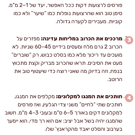
פורסים לרצועות דקות ככל האפשר, יעד של 1–2 מ"מ.
סימן טוב הוא שהרצועות נופלות כמו “שיער” ולא כמו
קוביות. מעבירים לקערה גדולה.
מרככים את הכרוב במליחות עדינה:
מפזרים על
הכרוב 2 גרם מלח ומעסים בידיים 45–60 שניות. לא
מועכים עד ריכוך מלא כמו בסלט כבוש, רק “שוברים”
מעט את הסיבים. תראו שהכרוב מבריק וקצת מתכווץ
בנפח, וזה בדיוק מה שאני רוצה כדי שיעטוף טוב את
הרוטב.
חותכים את המנגו למקלונים:
מקלפים את המנגו,
חותכים שתי “לחיים” משני צדי הגלעין, ואז פורסים
למקלונים דקים באורך 5–6 ס"מ ובעובי 3–4 מ"מ. חשוב
שהמנגו יהיה בשל אבל יציב: אם הוא רך מדי, הוא יימעך
בערבוב והסלט יאבד מהקראנץ’ שלו.