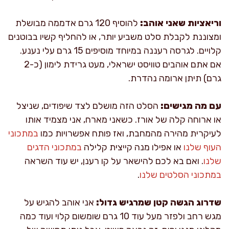
וריאציות שאני אוהב:
להוסיף 120 גרם אדממה מבושלת
ומצוננת לקבלת סלט משביע יותר, או להחליף קשיו בבוטנים
קלויים. לגרסה רעננה במיוחד מוסיפים 15 גרם עלי נענע.
אם אתם אוהבים טוויסט ישראלי, מעט גרידת לימון (כ-2
גרם) תיתן ארומה נהדרת.
עם מה מגישים:
הסלט הזה מושלם לצד שיפודים, שניצל
או ארוחה קלה של אורז. כשאני מארח, אני מצמיד אותו
לעיקרית מהירה מהמחבת, ואז פותח אפשרויות כמו
במתכוני
העוף שלנו
או אפילו מנה קייצית קלילה
במתכוני הדגים
שלנו
. ואם בא לכם להישאר על קו רענן, יש עוד השראה
במתכוני הסלטים שלנו
.
שדרוג הגשה קטן שמרגיש גדול:
אני אוהב להגיש על
מגש רחב ולפזר מעל עוד 10 גרם שומשום קלוי ועוד כמה