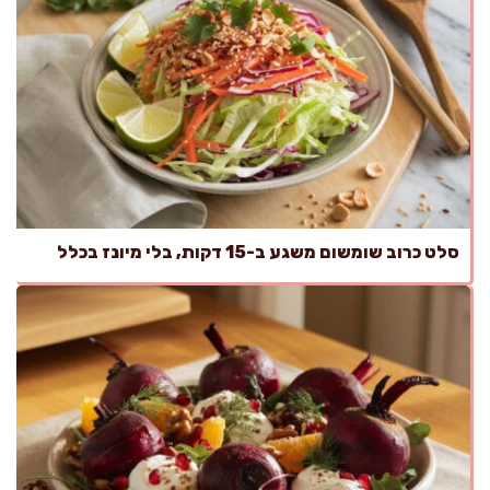
סלט כרוב שומשום משגע ב-15 דקות, בלי מיונז בכלל