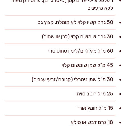
1 פלפל צ’ילי אדום קטן (כ-10 גרם), פרוס דק מאוד
ללא גרעינים
50 גרם קשיו קלוי לא מומלח, קצוץ גס
30 גרם שומשום קלוי (לבן או שחור)
60 מ"ל מיץ ליים/לימון סחוט טרי
45 מ"ל שמן שומשום קלוי
30 מ"ל שמן ניטרלי (קנולה/זרעי ענבים)
25 מ"ל רוטב סויה
15 מ"ל חומץ אורז
18 גרם דבש או סילאן