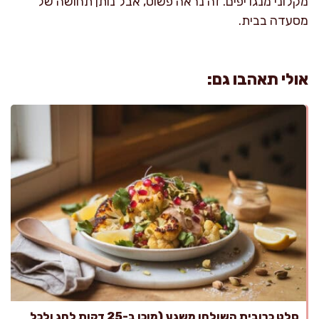
מקלוני מנגו יפים. זה נראה פשוט, אבל נותן תחושה של
מסעדה בבית.
אולי תאהבו גם:
סלט כרובית השולחן משגע (מוכן ב-25 דקות לחג ולכל