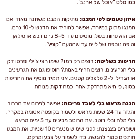
כמו סלט “אוכל של ארנב”.
איזון טעמים לפי המנגו:
מתיקות המנגו משתנה מאוד. אם
המנגו מתוק במיוחד, אפשר להוריד את הדבש ל-10 גרם.
אם הוא פחות בשל, מוסיפים עוד 5–8 גרם דבש או סילאן
וטיפה נוספת של ליים עד שהטעם “קופץ”.
חריפות בשליטה:
רוצים רק רמז? שימו חצי צ’ילי ופרסו דק
בלי הגרעינים. רוצים חריף באמת? הוסיפו גם את הגרעינים
או הגדילו ל-2 פלפלים קטנים. אני תמיד מוסיף את החריפות
בסוף, כי היא מתחזקת אחרי כמה דקות מנוחה.
הכנה מראש בלי לאבד פריכות:
אפשר לפרוס את הכרוב
והגזר עד 24 שעות מראש ולשמור בקופסה אטומה במקרר,
בלי מלח ובלי רוטב. את הרוטב מכינים עד 3 ימים מראש
ושומרים בצנצנת; לפני שימוש מנערים 10 שניות. את המנגו
חותכים סמוך להגשה, כדי לשמור על צבע ומרקם.