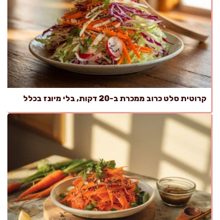
קרוטית סלט כרוב ממכרת ב-20 דקות, בלי מיונז בכלל