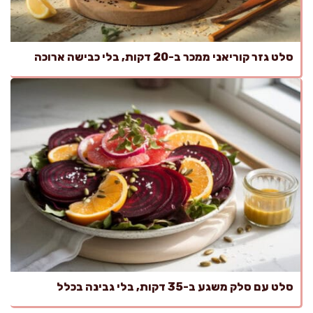
סלט גזר קוריאני ממכר ב-20 דקות, בלי כבישה ארוכה
סלט עם סלק משגע ב-35 דקות, בלי גבינה בכלל