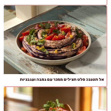
אל תטגנו: סלט חצילים ממכר עם גמבה ועגבניות