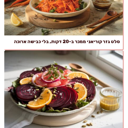
סלט גזר קוריאני ממכר ב-20 דקות, בלי כבישה ארוכה