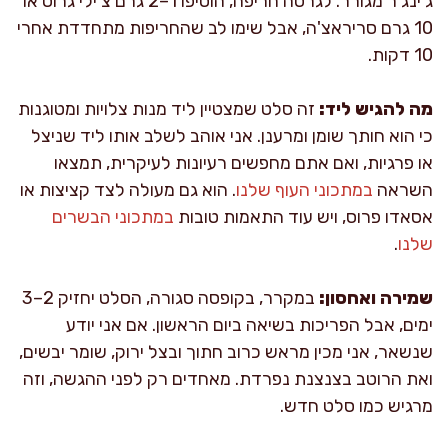
ג'ינג'ר מגורר. לגרסה חריפה, הוסיפו 1–2 גרם צ'ילי גרוס או
10 גרם סריראצ'ה, אבל שימו לב שהחריפות מתחדדת אחרי
10 דקות.
מה להגיש ליד:
זה סלט שמצטיין ליד מנות צלויות ומטוגנות
כי הוא חותך שומן ומרענן. אני אוהב לשלב אותו ליד שניצל
או פרגיות, ואם אתם מחפשים רעיונות לעיקרית, תמצאו
השראה
במתכוני העוף שלנו
. הוא גם מעולה לצד קציצות או
אסאדו פרוס, ויש עוד התאמות טובות
במתכוני הבשרים
שלנו
.
שמירה ואחסון:
במקרר, בקופסה סגורה, הסלט יחזיק 2–3
ימים, אבל הפריכות בשיאה ביום הראשון. אם אני יודע
שנשאר, אני מכין מראש כרוב חתוך ובצל ירוק, שומר יבשים,
ואת הרוטב בצנצנת נפרדת. מאחדים רק לפני ההגשה, וזה
מרגיש כמו סלט חדש.