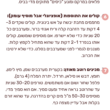
פלאים במרקם ומונע "כיסים" מתוקים מדי בביס.
קולים את התוספות (אופציונלי אבל מוסיף עומק):
מחממים מחבת יבשה על אש בינונית. קולים שקדים 3–
4 דקות עד הזהבה קלה וריח אגוזי ברור, ומערבבים כל
20 שניות כדי שלא יישרפו. אם מוסיפים שומשום, קולים
אותו בנפרד 1–2 דקות עד שהוא מתחיל לקפוץ קלות.
מצננים לגמרי לפני שמערבבים בסלט, כדי שלא ירטיבו
את הכרוב.
מכינים רוטב מאוזן:
בקערית מערבבים שמן, מיץ לימון,
חומץ, דבש או סילאן, חרדל, יתרת המלח (4 גרם),
פלפל שחור ושום אם משתמשים. טורפים 20–30 שניות
עד שהרוטב נראה אחיד ומעט סמיך. אם הוא סמיך מדי,
מוסיפים 30–50 מ"ל מים קרים בהדרגה, עד שהוא זורם
בקלות אבל עדיין מצפה כף.