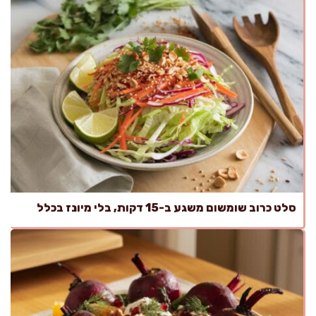
סלט כרוב שומשום משגע ב-15 דקות, בלי מיונז בכלל