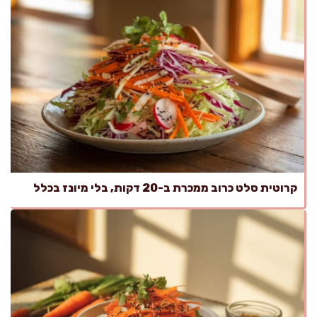
קרוטית סלט כרוב ממכרת ב-20 דקות, בלי מיונז בכלל