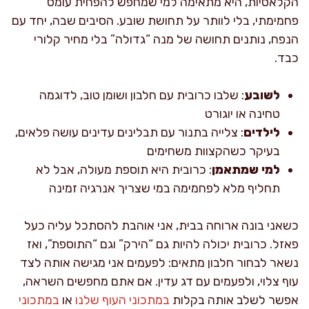
הקלאסיות, היא מתאימה למי שמחפש להפחית עומס
פחמימתי, בלי לוותר על תחושת שובע. הסיבים שבה, יחד עם
הנפח, נותנים תחושה של מנה “גדולה” בלי מחיר קלורי
כבד.
לשובע
: שלבו כרובית עם חלבון ושומן טוב, לדוגמה
טחינה או יוגורט
לילדים
: צלייה בתנור עם תבלינים עדינים עושה פלאים,
בעיקר כשהקצוות משחימים
למי שמתאמן
: כרובית היא תוספת מעולה, אבל לא
תחליף מלא לפחמימה במי שצריך אנרגיה זמינה
כשאני בונה ארוחה בבית, אני אוהבת להסתכל עליה כעל
פאזל. כרובית יכולה להיות גם “הירק” וגם “התוספת”, ואז
נשאר לבחור חלבון מתאים: לפעמים אני מגישה אותה לצד
עוף צלוי, ולפעמים עם דג עדין. אם אתם מחפשים השראה,
אפשר לשלב אותה בקלות
במתכוני העוף שלנו
או
במתכוני