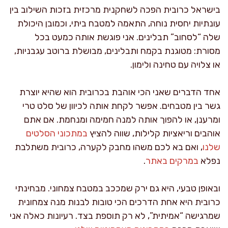
בישראל כרובית הפכה לשחקנית מרכזית בזכות השילוב בין
עונתיות יחסית נוחה, התאמה למטבח ביתי, וכמובן היכולת
שלה “לסחוב” תבלינים. אני פוגשת אותה כמעט בכל
מסורת: מטוגנת בקמח ותבלינים, מבושלת ברוטב עגבניות,
או צלויה עם טחינה ולימון.
אחד הדברים שאני הכי אוהבת בכרובית הוא שהיא יוצרת
גשר בין מטבחים. אפשר לקחת אותה לכיוון של סלט טרי
ומרענן, או להפוך אותה למנה חמימה ומנחמת. אם אתם
אוהבים וריאציות קלילות, שווה להציץ
במתכוני הסלטים
שלנו
, ואם בא לכם משהו מחבק לקערה, כרובית משתלבת
נפלא
במרקים באתר
.
ובאופן טבעי, היא גם ירק שמככב במטבח צמחוני. מבחינתי
כרובית היא אחת הדרכים הכי טובות לבנות מנה צמחונית
שמרגישה “אמיתית”, לא רק תוספת בצד. רעיונות כאלה אני