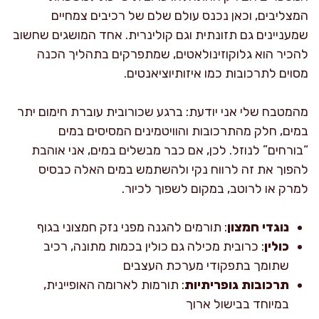
המצליבים, וכאן נכנס עולם שלם של רכיבים צמחיים
שמעניינים גם תזונתית וגם קולינרית. אחד המושגים שחשוב
להכיר הוא גלוקוזינולאטים, שמתפרקים בתהליך הכנה
מסוים לתרכובות כמו איזותיוציאנטים.
מהמטבח שלי אני יודעת: ברגע שכורובית עוברת חימום יתר
במים, חלק מהתרכובות והוויטמינים המסיסים במים
“בורחים” לנוזל. לכן, אם כבר מבשלים במים, אני אוהבת
להפוך את זה לרווח נקי ולהשתמש במים האלה כבסיס
למרק או לרוטב, במקום לשפוך לכיור.
נוגדי חמצון
: תורמים להגנה מפני נזק חמצוני בגוף
כולין
: כרובית מכילה גם כולין בכמות מתונה, רכיב
שתומך בתפקודי מערכת העצבים
תרכובות גופריתיות
: תורמות לארומה האופיינית,
במיוחד בבישול ארוך