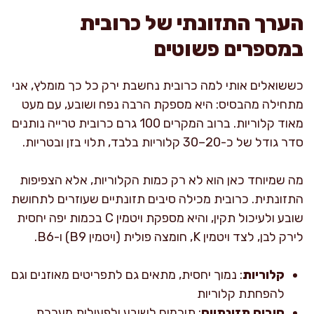
הערך התזונתי של כרובית
במספרים פשוטים
כששואלים אותי למה כרובית נחשבת ירק כל כך מומלץ, אני
מתחילה מהבסיס: היא מספקת הרבה נפח ושובע, עם מעט
מאוד קלוריות. ברוב המקרים 100 גרם כרובית טרייה נותנים
סדר גודל של כ-20–30 קלוריות בלבד, תלוי בזן ובטריות.
מה שמיוחד כאן הוא לא רק כמות הקלוריות, אלא הצפיפות
התזונתית. כרובית מכילה סיבים תזונתיים שעוזרים לתחושת
שובע ולעיכול תקין, והיא מספקת ויטמין C בכמות יפה יחסית
לירק לבן, לצד ויטמין K, חומצה פולית (ויטמין B9) ו-B6.
קלוריות
: נמוך יחסית, מתאים גם לתפריטים מאוזנים וגם
להפחתת קלוריות
סיבים תזונתיים
: תורמים לשובע ולפעילות מערכת