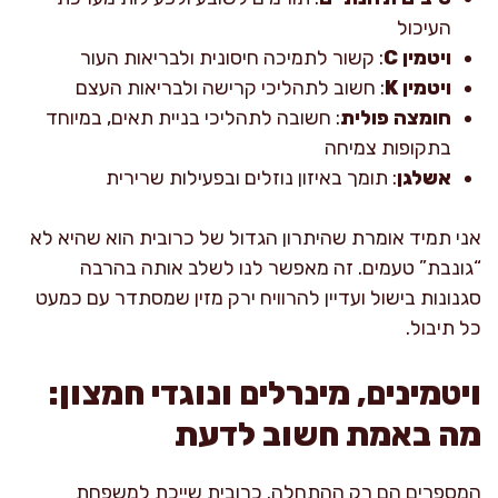
העיכול
ויטמין C
: קשור לתמיכה חיסונית ולבריאות העור
ויטמין K
: חשוב לתהליכי קרישה ולבריאות העצם
חומצה פולית
: חשובה לתהליכי בניית תאים, במיוחד
בתקופות צמיחה
אשלגן
: תומך באיזון נוזלים ובפעילות שרירית
אני תמיד אומרת שהיתרון הגדול של כרובית הוא שהיא לא
“גונבת” טעמים. זה מאפשר לנו לשלב אותה בהרבה
סגנונות בישול ועדיין להרוויח ירק מזין שמסתדר עם כמעט
כל תיבול.
ויטמינים, מינרלים ונוגדי חמצון:
מה באמת חשוב לדעת
המספרים הם רק ההתחלה. כרובית שייכת למשפחת