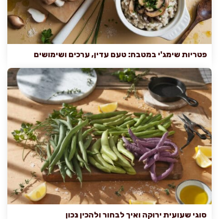
פטריות שימג'י במטבח: טעם עדין, ערכים ושימושים
סוגי שעועית ירוקה ואיך לבחור ולהכין נכון