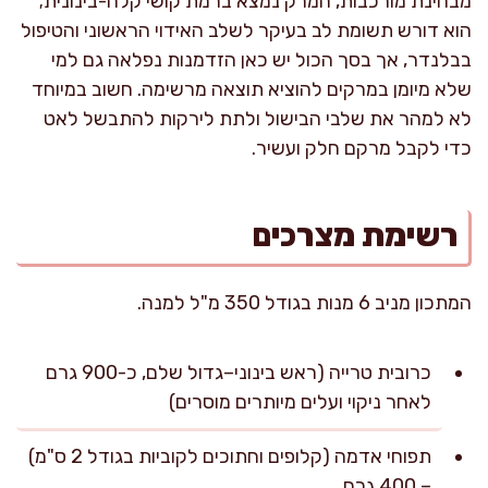
מבחינת מורכבות, המרק נמצא ברמת קושי קלה-בינונית;
הוא דורש תשומת לב בעיקר לשלב האידוי הראשוני והטיפול
בבלנדר, אך בסך הכול יש כאן הזדמנות נפלאה גם למי
שלא מיומן במרקים להוציא תוצאה מרשימה. חשוב במיוחד
לא למהר את שלבי הבישול ולתת לירקות להתבשל לאט
כדי לקבל מרקם חלק ועשיר.
רשימת מצרכים
המתכון מניב 6 מנות בגודל 350 מ"ל למנה.
כרובית טרייה (ראש בינוני–גדול שלם, כ-900 גרם
לאחר ניקוי ועלים מיותרים מוסרים)
תפוחי אדמה (קלופים וחתוכים לקוביות בגודל 2 ס"מ)
– 400 גרם