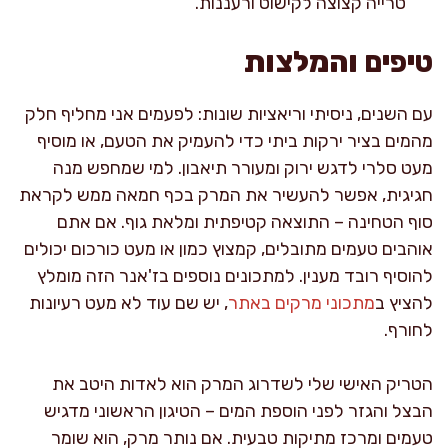
טרייה קצוצה לקישוט ורעננות.
טיפים והמלצות
עם השנים, ניסיתי וריאציות שונות: לפעמים אני מחליף חלק
מהמים בציר ירקות ביתי כדי להעמיק את הטעם, או מוסיף
מעט סלרי לדגש ירוק ומעורר תיאבון. למי שמחפש מנה
חגיגית, אפשר להעשיר את המרק בכף חמאה ממש לקראת
סוף הטחינה – התוצאה קטיפתית ומלאת גוף. אם אתם
אוהבים טעמים מתובלים, קמצוץ כמון או מעט כורכום יכולים
להוסיף רובד מענין. למתכונים נוספים בז'אנר הזה מומלץ
להציץ ב
מתכוני מרקים באתר
, יש שם עוד לא מעט רעיונות
לחורף.
הטריק האישי שלי לשדרוג המרק הוא לאדות היטב את
הבצל והגזר לפני הוספת המים – הטיגון הראשוני מדגיש
טעמים ומרכז מתיקות טבעית. אם נותר מרק, הוא שומר