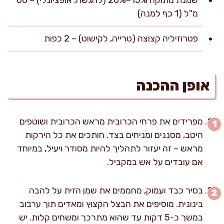
שמנת מתוקה 15%–20% (להגשה, אופציונלי) – 60
מ"ל (1 כף למנה)
פטרוזיליה קצוצה (טרייה, לקישוט) – 2 כפות
אופן ההכנה
מפרידים את פרחי הכרובית מראש הכרובית ושוטפים
היטב, מסננים ומניחים בצד. חותכים את כל הירקות
מראש – זה יעזור לתהליך להיות מסודר ויעיל, במיוחד
אם עובדים על אש במקביל.
בסיר כבד ועמוק, מחממים את שמן הזית על להבה
בינונית. מוסיפים את הבצל הקצוץ ומאדים תוך ערבוב
במשך כ-5 דקות עד שהוא מתרכך ומשחים קלות. יש