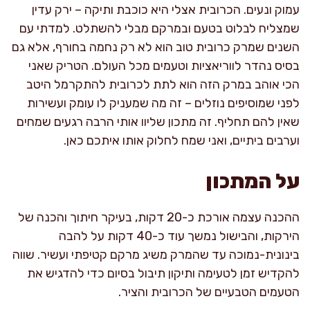
עמוק ונעים. הכרובית אצלי היא כוכבת ותיקה – ירק עדין
שמצליח לבלוט בטעם ובמרקם מבלי להשתלט. למדתי עם
השנים שמרק כרובית טוב הוא לא רק נחמה בחורף, אלא גם
בסיס נהדר לווריאציות וטעמים מכל העולם. הטריק שאני
הכי אוהב במרק הזה הוא לתת לכרובית להתקרמל היטב
לפני שמוסיפים נוזלים – זה מה שמעניק לו עומק ועשירות
שאין להם תחליף. זה מתכון שליוו אותי הרבה רגעים שמחים
וערבים ביתיים, ואני שמח לחלוק אותו איתכם כאן.
על המתכון
ההכנה עצמה אורכת כ-20 דקות, בעיקר חיתוך והכנה של
הירקות, והבישול נמשך עוד כ-40 דקות על להבה
בינונית-נמוכה עד שהמרק משיג מרקם קטיפתי ועשיר. שווה
להקדיש זמן לטעימה ותיקון תיבול בסיום כדי להדגיש את
הטעמים הטבעיים של הכרובית והציר.