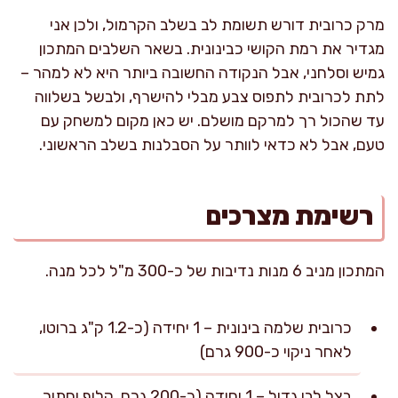
מרק כרובית דורש תשומת לב בשלב הקרמול, ולכן אני
מגדיר את רמת הקושי כבינונית. בשאר השלבים המתכון
גמיש וסלחני, אבל הנקודה החשובה ביותר היא לא למהר –
לתת לכרובית לתפוס צבע מבלי להישרף, ולבשל בשלווה
עד שהכול רך למרקם מושלם. יש כאן מקום למשחק עם
טעם, אבל לא כדאי לוותר על הסבלנות בשלב הראשוני.
רשימת מצרכים
המתכון מניב 6 מנות נדיבות של כ-300 מ"ל לכל מנה.
כרובית שלמה בינונית – 1 יחידה (כ-1.2 ק"ג ברוטו,
לאחר ניקוי כ-900 גרם)
בצל לבן גדול – 1 יחידה (כ-200 גרם, קלוף וחתוך