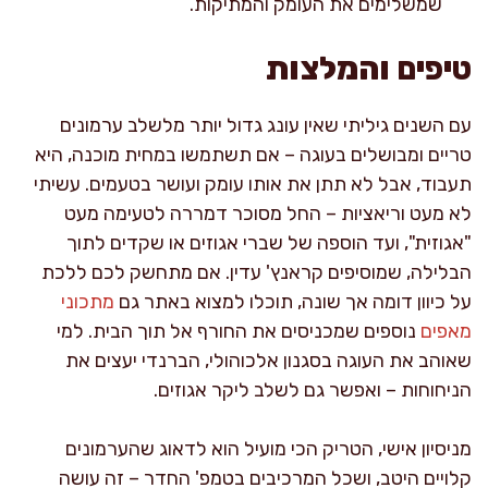
שמשלימים את העומק והמתיקות.
טיפים והמלצות
עם השנים גיליתי שאין עונג גדול יותר מלשלב ערמונים
טריים ומבושלים בעוגה – אם תשתמשו במחית מוכנה, היא
תעבוד, אבל לא תתן את אותו עומק ועושר בטעמים. עשיתי
לא מעט וריאציות – החל מסוכר דמררה לטעימה מעט
"אגוזית", ועד הוספה של שברי אגוזים או שקדים לתוך
הבלילה, שמוסיפים קראנץ' עדין. אם מתחשק לכם ללכת
על כיוון דומה אך שונה, תוכלו למצוא באתר גם
מתכוני
מאפים
נוספים שמכניסים את החורף אל תוך הבית. למי
שאוהב את העוגה בסגנון אלכוהולי, הברנדי יעצים את
הניחוחות – ואפשר גם לשלב ליקר אגוזים.
מניסיון אישי, הטריק הכי מועיל הוא לדאוג שהערמונים
קלויים היטב, ושכל המרכיבים בטמפ' החדר – זה עושה