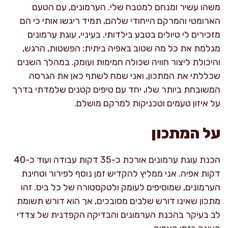
משהו עשיר ומנחם למטבח שלי. הערמונים, עם הטעם
הארומטי והמרקם הייחודי שלהם, תמיד ריגשו אותי כי הם
מזכירים לי טיולים בטבע בילדותי. בעיניי, עוגת ערמונים
מגלמת את כל מה שטוב באפיה ביתית: הפשטות, הרגש,
והיכולת ליצור חוויה שכולה חמימות ועומק. במהלך השנים
שכללתי את המתכון, ואני שמח לשתף כאן את הגרסה
המשובחת ביותר שלו, יחד עם טיפים קטנים שלמדתי בדרך
על איזון טעמים וטכניקות למרקם מושלם.
על המתכון
הכנת עוגת ערמונים אורכת כ-35 דקות עבודה ועוד כ-40
דקות אפיה. אני ממליץ להקדיש זמן נוסף לפירור וטחינת
הערמונים, שמוסיפים לעומק ולטקסטורה של כל ביס. זהו
מתכון שאינו דורש שלבים מסובכים, אך הוא דורש תשומת
לב בעיקר בהכנת הערמונים והבדיקה הקפדנית של צדדי