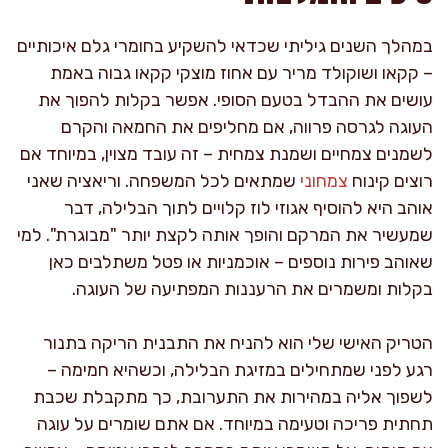
במהלך השנים גיליתי שכדאי להשקיע בחומרי גלם איכותיים
– קקאו ושוקולד מריר עם אחוז מוצקי קקאו גבוה באמת
עושים את ההבדל בטעם הסופי. אפשר בקלות להפוך את
העוגה לגרסה פרווה, אם מחליפים את החמאה והקרם
לשמנים צמחיים ושמנת צמחית – זה עובד מצוין, במיוחד אם
רוצים קינוח
צמחוני
שמתאים לכל המשפחה. וריאציה שאני
אוהב היא להוסיף אגוזי לוז קלויים לתוך הבלילה, דבר
שמעשיר את המרקם והופך אותה לקצת יותר "מבוגרת". למי
שאוהב פירות נוספים – אוכמניות או פטל משתלבים כאן
בקלות ומשמרים את הרעננות המפתיעה של העוגה.
הטריק האישי שלי הוא להניח את התבנית הריקה בתנור
רגע לפני שמתחילים במזיגת הבלילה, וכשהיא חמימה –
לשפוך אליה במהירות את התערובת, כך מתקבלת שכבת
תחתית פריכה וטעימה במיוחד. אם אתם שומרים על עוגה