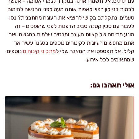
עם תותים, אל תשמרו אותה במקרר לגמרי אטומה – אפשר
לכסות בניילון רפוי ולאפות אותה מעט לפני ההגשה לחימום
טעמים. נתקלתם בקושי להוציא את העוגה מהתבנית? נסו
לעבור עם סכין קטנה סביב הדפנות לפני שהופכים – זה
מונע מתיחה של קצוות העוגה ומבטיח שלמות בהגשה. ואם
אתם מחפשים רעיונות לקינוחים נוספים בסגנון עשיר אך
קליל, אל תפספסו את המאגר שלי ל
מתכוני קינוחים
נוספים
שמתאימים לכל אירוע.
אולי תאהבו גם: