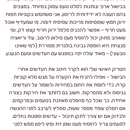
בבישול ארוך ונותנות לסלט טעם עמוק במיוחד. במצבים
בהם העונה לא ידידותית לרימון, אני משתמש בקוביות תפוח
ירוק חמוץ שמוסיפות פריכות עסיסית דומה. מי שמעדיף אוכל
מעט חריף – אפשר להכניס פלפל ירוק חריף קצוץ דק, ומי
שאוהב מתוק יכול להוסיף מעט סילאן לרוטב. עוד וריאציה
מנצחת היא הוספת גבינה בולגרית מפוררת (למי שאינו
טבעוני) – מאוד עולה יפה במפגש עם העדשים וטעם הנענע.
הטריק האישי שלי הוא לקרר היטב את העדשים אחרי
הבישול – אפילו להניח את הקערה על מגש מלא קוביות
קרח, כדי לווסת את החום במהירות ולשמור על העדשים
נגיסות ולא מתפרקות. חשוב גם לחתוך את הירקות בצורה
אחידה, כך שכל כף מהסלט מאוזנת בטעמים ובמרקמים.
אם הסלט עומד מספר שעות, ממליץ לערבב לפני ההגשה
ולבדוק אם יש צורך לתקן תיבול – עדשים סופגות נוזלים,
לפעמים צריך להוסיף מעט שמן זית ומיץ לימון ממש לפני