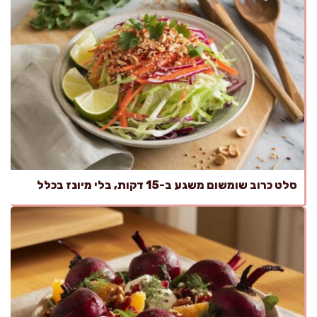
סלט כרוב שומשום משגע ב-15 דקות, בלי מיונז בכלל