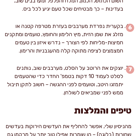
השום הכתוש, הכמון, המלח והפלפל ומערבבים שוב,
בעדינות – כך מבטיחים שכל טעם יגיע לכל ביס.
בקערית נפרדת מערבבים בעזרת מטרפה קטנה או
מזלג את שמן הזית, מיץ הלימון והחומץ, טועמים ומתקנים
חמיצות-מליחות לפי הצורך – נדרש איזון בין טעמים
חמצמצים לציפה מתוקה קלה מהעגבניות והרימון.
יוצקים את הרוטב על הסלט, מערבבים שוב, נותנים
לסלט לעמוד 10 דקות בטמפ' החדר כדי שהטעמים
יתמזגו היטב, וטועמים לפני ההגשה – חשוב לתקן תיבול
ממש לפני שמביאים לשולחן.
טיפים והמלצות
מהניסיון שלי, אפשר להחליף את העדשים הירוקות בעדשים
שחורות (בלוגה) – הן שומרות אפילו טוב יותר על מרקמן גם