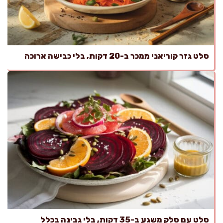
סלט גזר קוריאני ממכר ב-20 דקות, בלי כבישה ארוכה
סלט עם סלק משגע ב-35 דקות, בלי גבינה בכלל