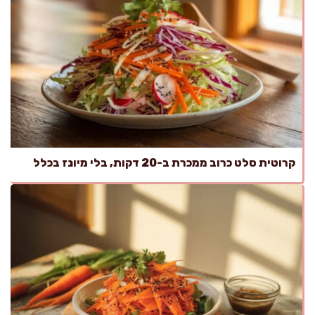
קרוטית סלט כרוב ממכרת ב-20 דקות, בלי מיונז בכלל