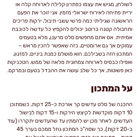
לשולחן, מגיש את עצמו כפתרון קלילה לארוחה קלה או
יריית פתיחה לאירוח ישראלי מזמין. אני זוכר את הפעם
הראשונה שגיליתי כמה פרשי עשבי תיבול, ירקות פריכים
ותחבולה קטנה ברוטב יכולים להקפיץ כל עדשה לכוכבת
אמיתית. אם אתם מחפשים סלט מרענן, מלא בטעמים
עמוקים אך גם ארומטיים, כזה שאפשר להכין מראש –
המתכון הזה בשבילכם. הוא מושלם כמנת ביניים, למזנון,
ואפילו כבסיס לארוחה צמחונית מלאה של ממש. הטכניקות
כאן פשוטות, אך כל שלב עושה את ההבדל בטעם ובמרקם.
על המתכון
ההכנה של סלט עדשים קר אורכת כ-25 דקות, כשמתוכן
10 דקות מוקדשות לקיצוץ הירקות ו-15 דקות לבישול
העדשים. לאחר מכן יש להמתין עד שהעדשים יתקררו (עוד
כ-20 דקות), כך שסה"כ המתכון גוזל ממכם בערך 45