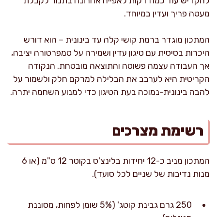
להקדיש עוד כמה דקות לאפייה אחרונה בתנור לקבלת
מעטה פריך ועדין במיוחד.
המתכון מוגדר ברמת קושי קלה עד בינונית – הוא דורש
היכרות בסיסית עם טיגון עדין ושמירה על טמפרטורה יציבה,
אך העבודה עצמה פשוטה והתוצאה מובטחת. הנקודה
הקריטית היא לערבב את הבלילה למרקם חלק ולשמור על
להבה בינונית-נמוכה בעת הטיגון כדי למנוע השחמה יתרה.
רשימת מצרכים
המתכון מניב כ-12 יחידות בלינצ'ס בקוטר 12 ס"מ (או 6
מנות נדיבות של שניים לכל סועד).
250 גרם גבינת קוטג' (5% שומן לפחות, מסוננת