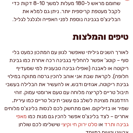
שחומם מראש ל-180 מעלות למשך 8-10 דקות כדי
לקבל מעטפת קריספית יותר. ניתן גם למלא את
הבלינצ'ס בגבינה נוספת לפני האפייה ולגלגל לגליל.
טיפים והמלצות
לאורך השנים גיליתי שאפשר לגוון עם המתכון כמעט בלי
סוף – קוטג' אפשר להחליף בגבינה רכה אחרת כמו גבינת
ריקוטה או לאבנה (ואפילו גבינה טבעונית למי שמעדיף
חלופה). לקראת שבת אני אוהב להכין גרסה מתוקה במילוי
גבינת ריקוטה, אגוזים ודבש, או להעשיר את הבלילה בעשבי
תיבול טריים לקריצה מלוחה עם טעם ארומטי עמוק. זוהי
הזדמנות מצוינת לשלב גם עשבי תיבול טריים כמו עירית,
שמיר או בזיליקום. ואם מתחשק לכם לנסות בלינצ'ס מלוחים
אחרים – לצד בלינצ'ס אפשר להכין גם מנות כמו
מאפי
גבינה ותרד
או
סלט ירוק חי וקיצי
שישלימו לכם שולחן
צבעוני וטעים במיוחד.