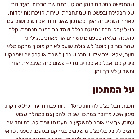
שמתפשט במטבח בזמן הטיגון, בתחושת הרכות והעדינות
של הבלילה ובפשטות שמתחברת ישירות לזיכרונות ילדות.
לאורך השנים זה הפך למתכון שאני חוזר אליו שוב ושוב, גם
בשל ערכו התזונתי וגם בגלל שמדובר במנה מנחמת, קלה
להכנה ומלאה בטעמים עשירים אך מאוזנים. גיליתי
שהחיבור בין קוטג' לשיבולת שועל לא רק מוסיף מרקם מלא
טעם, אלא יוצר איזון שמרגיש נכון לשבת או לכל יום שמבקש
פינוק קטן אבל לא כבדים מדי – פשוט כזה מענג את החך
ומשביע לאורך זמן.
על המתכון
הכנת הבלינצ'ס לוקחת כ-15 דקות עבודה ועוד כ-30 דקות
טיגון איטי. מדובר במתכון שניתן להכין גם במהלך שבוע
עמוס, אך אני אוהב להשקיע בו מעט תשומת לב, במיוחד אם
רוצים לקבל בלינצ'ס מושלמים במרקם ובטעם. לטעמי, כדאי