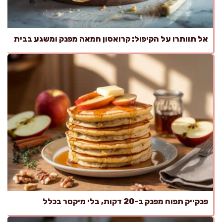
אל תוותרו על הקיפול: קרואסון חמאה מפנק ומשגע בבית
פנקייק תפוח מפנק ב-20 דקות, בלי מיקסר בכלל