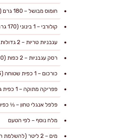
חומוס מבושל – 180 גרם (כוס, אפשר קפוא)
קולורבי – 1 בינוני (170 גרם, קלוף וחתוך לקוביות גסות)
עגבניות טריות – 2 גדולות (250 גרם, קלופות ומגוררות)
רסק עגבניות – 2 כפות (40 גרם)
כורכום – 1 כפית שטוחה (3 גרם)
פפריקה מתוקה – 1 כפית גדושה (4 גרם)
פלפל אנגלי טחון – ⅓ כפית (1 גר
מלח נוסף – לפי הטעם
מים – 2 ליטר (להשלמת רמת הנוזלים במרק)