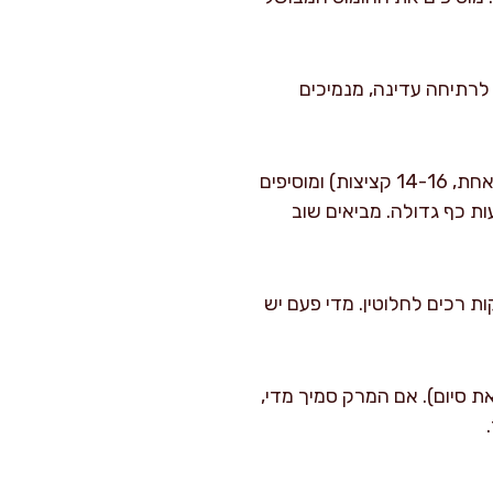
ביאים לרתיחה עדינה, מנמיכים
מוציאים את תערובת הקציצות מהמקרר, לשים קלות, יוצרים קציצות בינוניות (כ-35 גרם כל אחת, 14-16 קציצות) ומוסיפים
ת כף גדולה. מביאים שוב
 רכים לחלוטין. מדי פעם יש
ת סיום). אם המרק סמיך מדי,