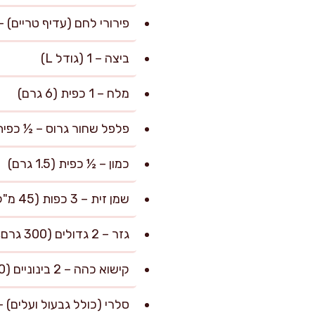
פירורי לחם (עדיף טריים) – 40 גרם (כ-4 כפות שטוחו
ביצה – 1 (גודל L)
מלח – 1 כפית (6 גרם)
פלפל שחור גרוס – ½ כפית (1.5 גר
כמון – ½ כפית (1.5 גרם)
שמן זית – 3 כפות (45 מ"ל)
גזר – 2 גדולים (300 גרם, קלופים וחתוכים לעיגולים בעובי 1.5 ס"מ)
קישוא כהה – 2 בינוניים (250 גרם, קלופים וחתוכים לעיגולים עבים)
סלרי (כולל גבעול ועלים) – 1 קטן (100 גרם, חתוך ג