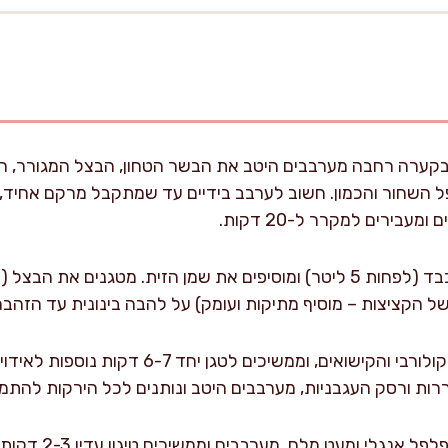
קערה רחבה מערבבים היטב את הבשר הטחון, הבצל המגורר, השום
 השחור והכמון. חשוב לערבב בידיים עד שמתקבל מרקם אחיד, 
עבירים למקרר ל-20 דקות.
בינתיים מחממים סיר רחב וכבד (לפחות 5 ליטר) ומוסיפים את שמן הזית. מטג
צות – מוסיף מתיקות ועומק) על להבה בינונית עד הזהבה, כ-7 דקות, תוך ערבוב 
מוסיפים את הגזר, הסלרי, הקולורבי והקישואים, וממשי
 ורסק העגבניות, מערבבים היטב ונותנים לכל הירקות להתמזג יחד במשך 
מתבלים בכורכום, פפ