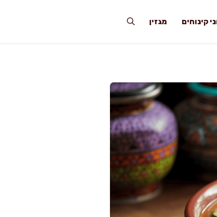
י קינוחים
מגזין