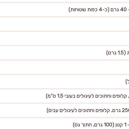
ת)
ם)
ס)