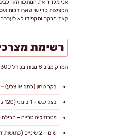
אני מגדיר את המתכון הזה כבינ
הקציצות כדי שיישארו רכות ועס
קצת מרקם ותקפידו לא לערבב ב
רשימת מצרכי
המרק מניב 8 מנות בגודל 300 מ"ל לכל מנה. מומלץ להגיש לצד קוסקוס קלאסי, אך הוא משתלב נהדר גם כמרק ראשי עשיר.
בקר טחון (כתף או צלע) – 500 גרם (שטחינה גסה תעזור לקציצות להישאר עסיסיות)
בצל יבש – 1 בינוני (120 גרם, מגורר דק לקציצות)
פטרוזיליה טרייה – חבילת עלים (30 גרם, 
שום – 2 שיניים (כתושות דק)