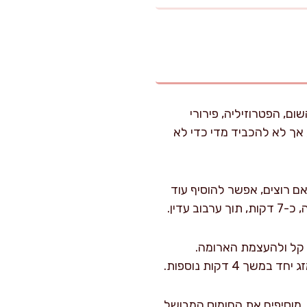
, הפטרוזיליה, פירורי
אך לא להכביד מדי כדי לא
נים את הבצל (אם רוצים, אפשר להוסיף עוד
עדין.
כים לטגן יחד 6-7 דקות נוספות לאידוי קל ולהעצמת הארומה.
4 דקות נוספות.
ריקה, פלפל אנגלי ומעט מלח. מערבבים וממשיכים טיגון עדין 2-3 דקות. מוסיפים את החומוס המבושל