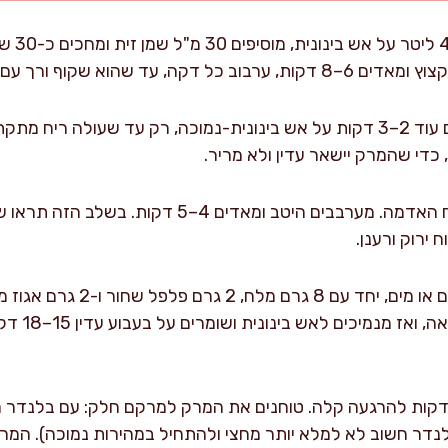
מחממים ס
שקוף ורך עם קצוות זהובים עדינים.
מוסיפים כרישה ושום. מאדים עוד 2–3 דקות על אש בינונית-נמוכה, רק עד שע
כדי שהמרק יישאר עדין ולא מריר.
מוסיפים את הקישואים ותפוח האדמה. מערבבים היטב ומ
 ירוק ורענן.
מוסיפים 1 ליטר ציר ירקות חם או
לאש גבוהה ע
ורידים מהאש וממתינים 3 דקות להרגעה קלה. טוחנים את המרק למרקם חלק: עם בל
דר חשוב לא למלא יותר מחצי ולהתחיל במהירות נמוכה). המרק 