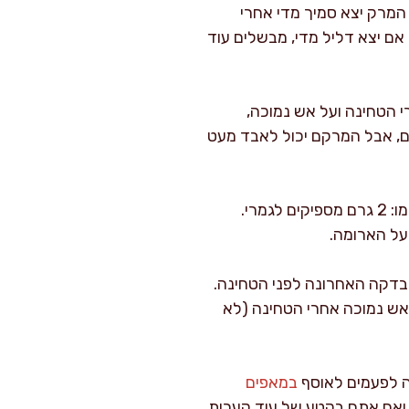
המרק יצא סמיך מדי אחרי
 מהכף. אם יצא דליל מדי, מבשלים עוד
 הטחינה ועל אש נמוכה,
ים, אבל המרקם יכול לאבד מעט
תיבול חכם: אגוז מוסקט נותן עומק “אירופאי” מאוד טבעי למרק קישואים עם שמנת, אבל אל תגזימו: 2 גרם מספיקים לגמרי.
 על הארומה.
סיף 80–100 גרם עלי תרד טריים ממש בדקה האחרונה לפני הטחינה.
זן מגוררת וממיסים על אש נמוכה אחרי הטחינה (לא
ה לפעמים לאוסף
במאפים
 ואם אתם בקטע של עוד קערות