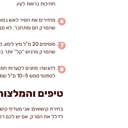
חתיכות נראות לעין.
שהמרק חם ומתחבר. לא מבש
שהמרק מרגיש “קל” יותר בפה
להגשה: מוזגים לקערות חמות
לטפטף ממש 5–10 מ"ל שמנת מעל כל קערה ולערבב קלות עם כף ליצירת “שיש”.
טיפים והמלצות
בחירת קישואים: אני מעדיף קישוא
לדלל את המרק. אם יש לכם רק ק