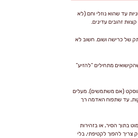
יר רחב בנפח 3–4 ליטר על אש בינונית, מוסיפים 30 מ"ל שמן זית ומחכים כ-30 שניות עד שהוא נוזלי וחם (לא
ולה ריח מתקתק של כרישה ושום. חשוב לא
אדים 4–5 דקות. בשלב הזה תראו שהקישואים מתחילים “להזיע”
 מים, יחד עם 8 גרם מלח, 2 גרם פלפל שחור ו-2 גרם אגוז מוסקט (אם משתמשים). מעלים
ד לרתיחה מלאה, ואז מנמיכים לאש בינונית ושומרים על בעבוע עדין 15–18 דקות, עד שתפוח האדמה רך
נדר מוט בתוך הסיר, או בזהירות
צריך להפוך לקטיפתי, בלי