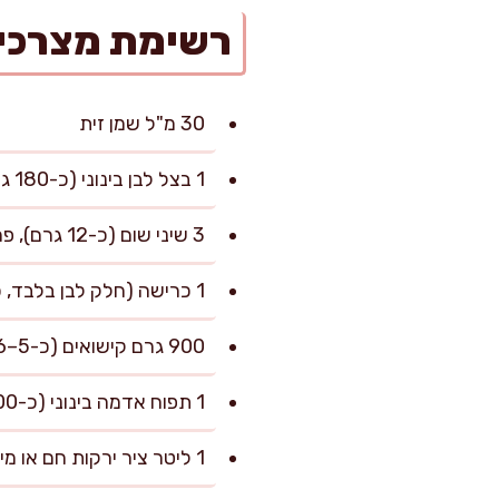
רשימת מצרכי
30 מ"ל שמן זית
1 בצל לבן בינוני (כ-180 גרם), קצוץ דק
3 שיני שום (כ-12 גרם), פרוסות
1 כרישה (חלק לבן בלבד, כ-120 גרם), פרוסה דק
900 גרם קישואים (כ-5–6 בינוניים), חתוכים לחצאי פרוסות בעובי 1 ס"מ
1 תפוח אדמה בינוני (כ-200 גרם), קלוף וחתוך לקוביות 2 ס"מ
1 ליטר ציר ירקות חם או מים