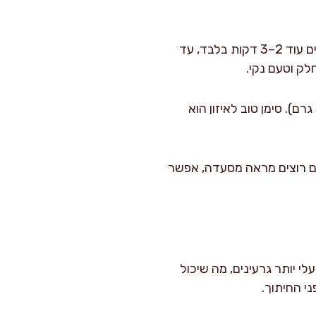
מחזירים את הסיר לאש נמוכה. מוסיפים 200 מ"ל שמנת מתוקה בהדרגה תוך ערבוב, ומחממים עוד 2–3 דקות בלבד, עד
ק וטעם נקי.
מוסיפים 20 מ"ל מיץ לימון, מערבבים וטועמים. מתקנים מלח לפי הטעם (לרוב יידרשו עוד 1–3 גרם). סימן טוב לאיזון הוא
 אם רוצים מראה מסעדה, אפשר
עלי יותר גרעינים, מה שיכול
י החיתוך.