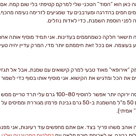
 כאן הוא “הסוד” הטכני שלי למרקם קטיפתי בלי שום קמח. אם 
, מוסיפים 50–150 מ"ל מים חמים בהדרגה ומערבבים עד שמגיעים לזרימה נעימה
תישאר חלקה כשמחממים בעדינות. אני תמיד מוסיף אותה אחרי
ע בעוצמה. אם בכל זאת חיממתם יותר מדי, המרק עדיין יהיה טע
ם את הכל ומדגיש את הקישוא. אני מוסיף אותו בסוף כדי לשמור
וריאציות שאני עושה בבית: לגרסה ירוקה יותר אפשר להו
לגרסה עשירה במיוחד, מחליפים 50 מ"ל מהשמנת ב-50 גרם גבינת פרמ
 אמיתי).
 אוהב משהו פריך בצד. אם אתם מחפשים עוד רעיונות, אני מפנ
ות גבינה, או לארוחת חורף מלאה עם
בסלטים המרעננים שלנו
.