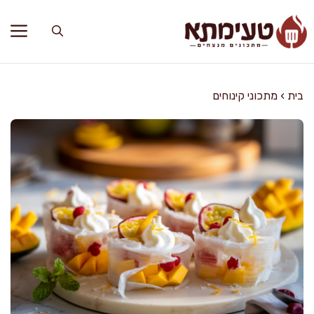
דלג
תוכן
בית
›
מתכוני קינוחים