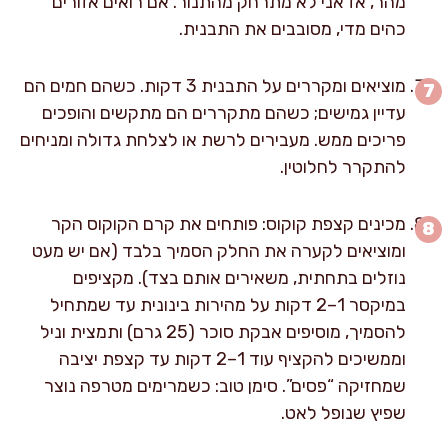
מהר, אז אני לא מתרחק מהתנור. אם רואים אזורים
כהים מדי, מסובבים את התבנית.
מוציאים ומקררים על התבנית 3 דקות. כשהם חמים הם
עדיין גמישים; כשהם מתקררים הם מתקשים והופכים
פריכים ממש. מעבירים לרשת או לצלחת גדולה ומניחים
להתקרר לחלוטין.
מכינים קצפת קוקוס: פותחים את קרם הקוקוס הקר
ומוציאים לקערה את החלק הסמיך בלבד (אם יש מעט
נוזלים בתחתית, משאירים אותם בצד). מקציפים
במיקסר 1–2 דקות על מהירות בינונית עד שמתחיל
להסמיך, מוסיפים אבקת סוכר (25 גרם) ותמצית וניל
וממשיכים להקציף עוד 1–2 דקות עד קצפת יציבה
שמחזיקה “פסים”. סימן טוב: כשמרימים מטרפה נוצר
שפיץ שנופל לאט.