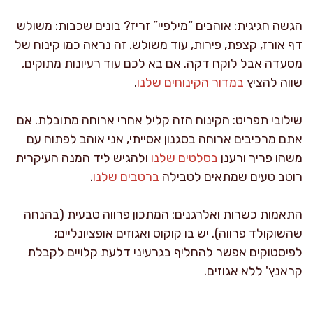
הגשה חגיגית: אוהבים “מילפיי” זריז? בונים שכבות: משולש
דף אורז, קצפת, פירות, עוד משולש. זה נראה כמו קינוח של
מסעדה אבל לוקח דקה. אם בא לכם עוד רעיונות מתוקים,
שווה להציץ
במדור הקינוחים שלנו
.
שילובי תפריט: הקינוח הזה קליל אחרי ארוחה מתובלת. אם
אתם מרכיבים ארוחה בסגנון אסייתי, אני אוהב לפתוח עם
משהו פריך ורענן
בסלטים שלנו
ולהגיש ליד המנה העיקרית
רוטב טעים שמתאים לטבילה
ברטבים שלנו
.
התאמות כשרות ואלרגנים: המתכון פרווה טבעית (בהנחה
שהשוקולד פרווה). יש בו קוקוס ואגוזים אופציונליים;
לפיסטוקים אפשר להחליף בגרעיני דלעת קלויים לקבלת
קראנץ' ללא אגוזים.