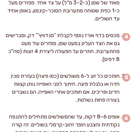
מאוד של שמן (כ-2–3 מ"ל) על צד אחד. מפזרים מעל
כ-1 כפית שטוחה מתערובת הסוכר-קינמון, באופן אחיד
עד השוליים.
מכסים בדף אורז נוסף לקבלת “סנדוויץ'” דק, ומברישים
גם את הצד העליון במעט שמן. מפזרים עוד מעט
מהתערובת. חוזרים על הפעולה ליצירת 4 זוגות (סה"כ
8 דפים).
חותכים כל זוג ל-6 משולשים (כמו פיצה) בעזרת סכין
חדה או גלגלת פיצה. חיתוך לפני האפייה נותן קצוות
חדים ופריכים. אם חותכים אחרי האפייה, הם נשברים
בצורה פחות נשלטת.
אופים 6–8 דקות, עד שהמשולשים מתחילים להתנפח
נקודתית והצבע הופך זהוב-קרמלי בשוליים. זה קורה