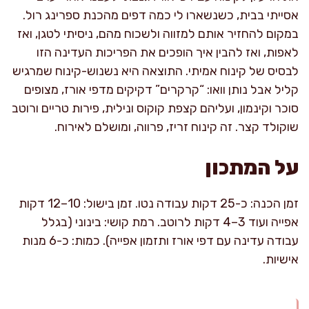
אסייתי בבית, כשנשארו לי כמה דפים מהכנת ספרינג רול.
במקום להחזיר אותם למזווה ולשכוח מהם, ניסיתי לטגן, ואז
לאפות, ואז להבין איך הופכים את הפריכות העדינה הזו
לבסיס של קינוח אמיתי. התוצאה היא נשנוש-קינוח שמרגיש
קליל אבל נותן וואו: “קרקרים” דקיקים מדפי אורז, מצופים
סוכר וקינמון, ועליהם קצפת קוקוס ונילית, פירות טריים ורוטב
שוקולד קצר. זה קינוח זריז, פרווה, ומושלם לאירוח.
על המתכון
זמן הכנה: כ-25 דקות עבודה נטו. זמן בישול: 10–12 דקות
אפייה ועוד 3–4 דקות לרוטב. רמת קושי: בינוני (בגלל
עבודה עדינה עם דפי אורז ותזמון אפייה). כמות: כ-6 מנות
אישיות.