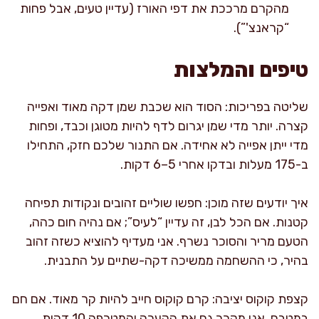
מהקרם מרככת את דפי האורז (עדיין טעים, אבל פחות
“קראנצ'”).
טיפים והמלצות
שליטה בפריכות: הסוד הוא שכבת שמן דקה מאוד ואפייה
קצרה. יותר מדי שמן יגרום לדף להיות מטוגן וכבד, ופחות
מדי ייתן אפייה לא אחידה. אם התנור שלכם חזק, התחילו
ב-175 מעלות ובדקו אחרי 5–6 דקות.
איך יודעים שזה מוכן: חפשו שוליים זהובים ונקודות תפיחה
קטנות. אם הכל לבן, זה עדיין “לעיס”; אם נהיה חום כהה,
הטעם מריר והסוכר נשרף. אני מעדיף להוציא כשזה זהוב
בהיר, כי ההשחמה ממשיכה דקה-שתיים על התבנית.
קצפת קוקוס יציבה: קרם קוקוס חייב להיות קר מאוד. אם חם
במטבח, אני מקרר גם את הקערה והמטרפה 10 דקות