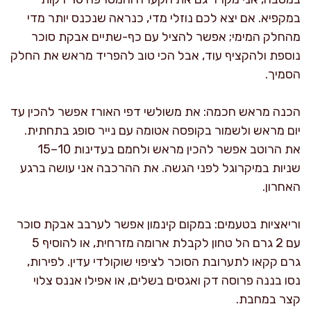
במקפיא. אם יצא לכם נוזלי מדי, כנראה שנכנס יותר מדי
מהחלק המימי; אפשר להציל עם כף-שתיים אבקת סוכר
נוספת ולהקציף עוד, אבל הכי טוב להפריד מראש את החלק
הסמיך.
הכנה מראש חכמה: את משולשי דפי האורז אפשר להכין עד
יום מראש ולשמור בקופסה אטומה עם נייר סופג בתחתית.
את הרוטב אפשר להכין מראש ולחמם בעדינות 10–15
שניות במיקרוגל לפני הגשה. את ההרכבה אני עושה ברגע
האחרון.
וריאציות בטעמים: במקום קינמון אפשר לערבב אבקת סוכר
עם 2 גרם הל טחון לקבלת ארומה מזרחית, או להוסיף 5
גרם קקאו לתערובת הסוכר לציפוי שוקולדי עדין. לפירות,
נסו בננה פרוסה דק ואגסים בשלים, או אפילו אננס צלוי
קצר במחבת.