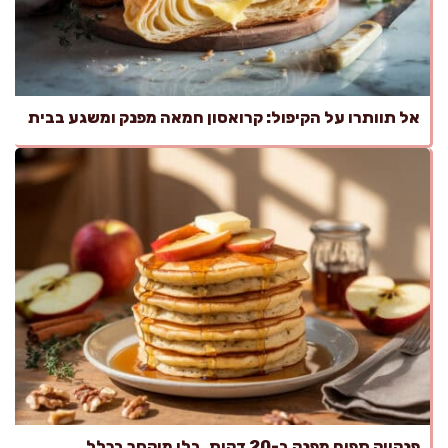
אל תוותרו על הקיפול: קרואסון חמאה מפנק ומשגע בבית
פנקייק תפוח מפנק ב-20 דקות, בלי מיקסר בכלל