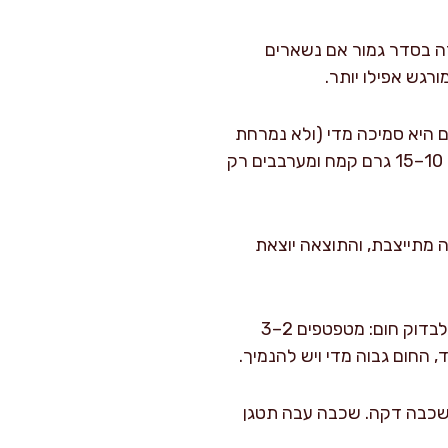
ה בסדר גמור אם נשארים
ורגש אפילו יותר.
ם היא סמיכה מדי (ולא נמרחת
במצקת), מוסיפים 10–20 מ"ל מים בהדרגה ומערבבים בעדינות. אם היא דלילה מדי, מוסיפים 10–15 גרם קמח ומערבבים רק
ם והבלילה מתייצבת, והתוצאה יוצאת
מחממים מחבת נון-סטיק או ברזל יצוק על אש בינונית כ-2 דקות. כדי לבדוק חום: מטפטפים 2–3
 שתישאר שכבה דקה. שכבה עבה תטגן