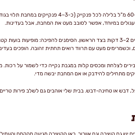
יוצקים כ-60 מ"ל בלילה לכל פנקייק (כ-3–4 פנקי
 עגולים במיוחד, אפשר לסובב מעט את המחבת, אבל בעדינות.
מבשלים 2–3 דקות בצד הראשון. הסימנים להפיכה: מופיעות בועות 
וכשמרימים מעט עם תרווד רואים תחתית זהובה. הופכים בעדינות ומבשל
רים לצלחת ומכסים קלות במגבת נקייה כדי לשמור על רכות. מ
קים מתחילים להידבק או אם המחבת יבשה מדי.
ל, דבש או טחינה-דבש. בבית שלי אוהבים גם לשלב פירות טריים
ם יש גם קשירה וגם אוורור. כאן הקשירה מגיעה מהקמח והעמילני