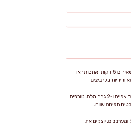
בקערה קטנה מערבבים 300 מ"ל חלב עם 10 מ"ל מיץ לימון. משאירים 5 דקות. אתם תראו
וריריות בלי ביצים.
בקערה גדולה שמים 200 גרם קמח, 25 גרם סוכר, 10 גרם אבקת אפייה ו-2 גרם מלח. טורפים
"ל שמן ו-5 מ"ל תמצית וניל ומערבבים. יוצקים את