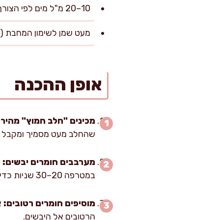
10–20 מ"ל מים לפי הצורך לכיוון המרקם
מעט שמן לשימון המחבת (כ-5 מ"ל לכל סבב לפי הצ
אופן ההכנה
מכינים "חלב חמוץ" מהיר:
שהחלב מעט מסמיך ומקבל מרק
מערבבים חומרים יבשים:
במטרפה 20–30 שניות כדי לפזר את אבקת האפייה אחיד, זה מה שמונע "כיסים" מרירים ומבטיח תפיחה שווה.
מוסיפים חומרים רטובים:
הרטובים אל היבשים.