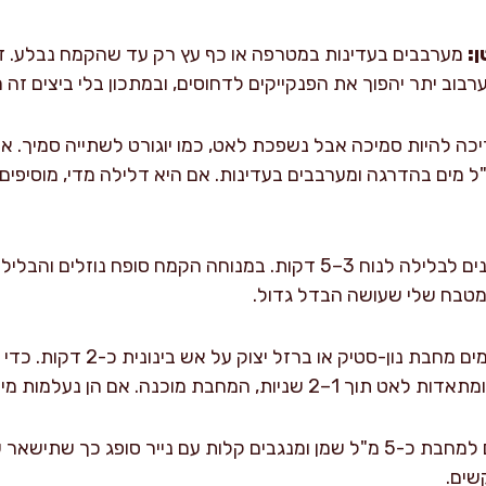
ן:
מערבבים בעדינות במטרפה או כף עץ רק עד שהקמח נבלע. ז
רבוב יתר יהפוך את הפנקייקים לדחוסים, ובמתכון בלי ביצים זה מ
כה להיות סמיכה אבל נשפכת לאט, כמו יוגורט לשתייה סמיך. א
נותנים לבלילה לנוח 3–5 דקות. במנוחה הקמח סופח נוזלי
המטבח שלי שעושה הבדל גדול.
 אם הן נעלמות מיד, החום גבוה מדי ויש להנמיך.
מוסיפים למחבת כ-5 מ"ל שמן ומנגבים קלות עם נייר סופג כך
שים.