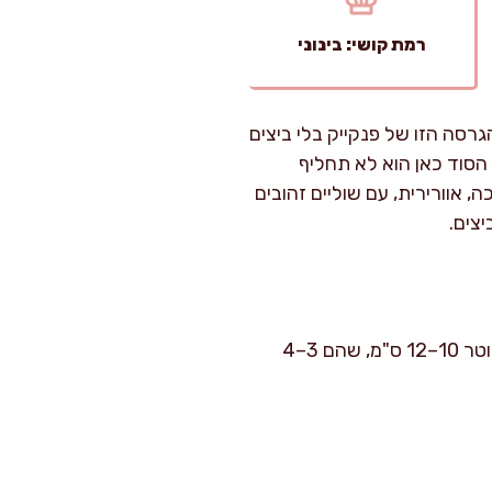
רמת קושי: בינוני
סה הזו של פנקייק בלי ביצים
הסוד כאן הוא לא תחליף
, אוורירית, עם שוליים זהובים
צים.
זמן הכנה: כ-10 דקות. זמן בישול: כ-10–12 דקות. רמת קושי: קל. מספיק לכ-8–10 פנקייקים בקוטר 10–12 ס"מ, שהם 3–4