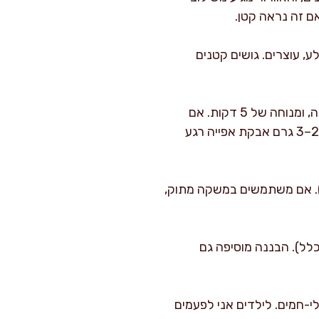
אם זה נראה קטן.
, עוצרים. גושים קטנים
שמרו על בלילה סמיכה יחסית, מחבת על אש בינונית יציבה, ומנוחה של 5 דקות. אם
הבלילה יושבת יותר מ-15 דקות, אבקת האפייה מתחילה לאבד כוח, ואז עדיף לערבב פנימה עוד 2–3 גרם אבקת אפייה רגע
במשקה סויה או שיבולת שועל באותה כמות (300 מ"ל). אם משתמשים במשקה מתוק,
 בכלל). הבננה מוסיפה גם
של בוקר ישראלי-חמים. לילדים אני לפעמים