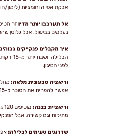
אבקת אפייה וחומציות (לימון/חו
אל תערבבו יותר מדי:
זה הטיפ 
נעלמים בבישול, אבל גלוטן שהת
איך מקבלים פנקייקים גבוהים 
לפני הטיגון.
וריאציה טבעונית מלאה:
אפשר להפחית את הסוכר ל-15 גרם. התוצאה יוצאת רכה מאוד, במיוחד עם שיבולת שועל.
וריאציית בננה:
מו
מתיקות וגם קשירה, אבל הפנקייק
שדרוגים טעימים לבלילה: