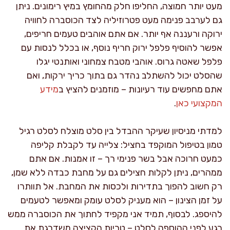
מעט יותר חמוצה, החליפו חלק מהחומץ במיץ רימונים. ניתן
גם לערבב פנימה מעט פטרוזיליה לצד הכוסברה לחוויה
ירוקה ורעננה אף יותר. אם אתם אוהבים טעמים חריפים,
אפשר להוסיף פלפל ירוק חריף נוסף, או בכלל לנסות עם
פלפל שאטה גרוס. אוהבי מטבח צמחוני ואותנטי יגלו
שהסלט יכול להשתלב נהדר גם בתוך כריך ירקות, ואם
אתם מחפשים עוד רעיונות – מוזמנים להציץ ב
מידע
המקצועי כאן
.
למדתי מניסיון שעיקר ההבדל בין סלט מוצלח לסלט רגיל
טמון בטיפול המוקפד בחציל: צלייה עד לקבלת קליפה
כמעט חרוכה אבל בשר פנימי רך – זו אמנות. אם אתם
ממהרים, ניתן לקלות חצילים גם על מחבת כבדה ללא שמן,
רק חשוב להפוך בתדירות ולכסות את המחבת. אל תוותרו
על זמן הצינון – הוא מעניק לסלט עומק ומאפשר לטעמים
להיספג. לבסוף, תמיד אני מקפיד לחתוך את הכוסברה ממש
רגע לפני ההוספה לסלט – טריות הקציצה משדרגת את