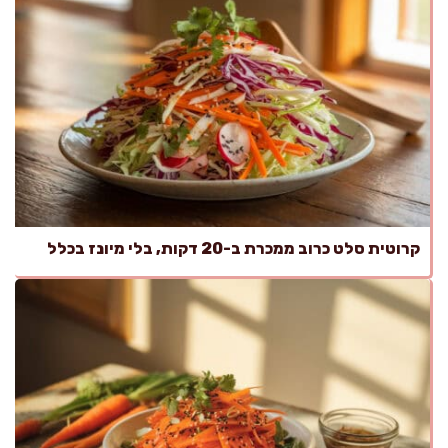
קרוטית סלט כרוב ממכרת ב-20 דקות, בלי מיונז בכלל