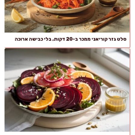
סלט גזר קוריאני ממכר ב-20 דקות, בלי כבישה ארוכה