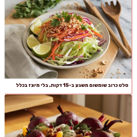
סלט כרוב שומשום משגע ב-15 דקות, בלי מיונז בכלל