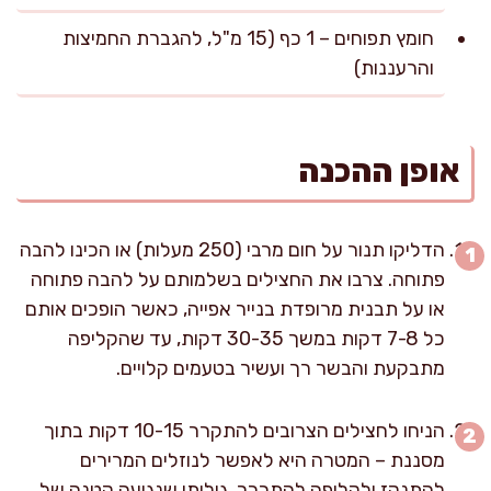
חומץ תפוחים – 1 כף (15 מ"ל, להגברת החמיצות
והרעננות)
אופן ההכנה
הדליקו תנור על חום מרבי (250 מעלות) או הכינו להבה
פתוחה. צרבו את החצילים בשלמותם על להבה פתוחה
או על תבנית מרופדת בנייר אפייה, כאשר הופכים אותם
כל 7-8 דקות במשך 30-35 דקות, עד שהקליפה
מתבקעת והבשר רך ועשיר בטעמים קלויים.
הניחו לחצילים הצרובים להתקרר 10-15 דקות בתוך
מסננת – המטרה היא לאפשר לנוזלים המרירים
להתנקז ולקליפה להתרכך. גיליתי שנגיעה קטנה של