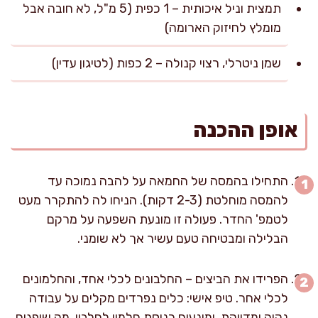
תמצית וניל איכותית – 1 כפית (5 מ"ל, לא חובה אבל
מומלץ לחיזוק הארומה)
שמן ניטרלי, רצוי קנולה – 2 כפות (לטיגון עדין)
אופן ההכנה
התחילו בהמסה של החמאה על להבה נמוכה עד
להמסה מוחלטת (2-3 דקות). הניחו לה להתקרר מעט
לטמפ' החדר. פעולה זו מונעת השפעה על מרקם
הבלילה ומבטיחה טעם עשיר אך לא שומני.
הפרידו את הביצים – החלבונים לכלי אחד, והחלמונים
לכלי אחר. טיפ אישי: כלים נפרדים מקלים על עבודה
נקיה ומדויקת, ומונעים כניסת חלמון לחלבון, מה שיפגום