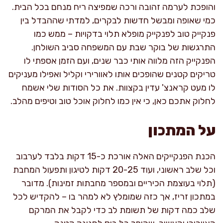
והופכת לערמה זהובה ורכה שמפיצה ריח מנחם בכל הבית.
כמי שאופה ומבשל חדשות לבקרים, למדתי שההבדל בין
פנקייק טוב לפנקייק מופלא תלוי בדקויות – ממש כמו
התרגשות של בוקר שבת עם המשפחה סביב השולחן.
הפנקייק הזה מלווה אותי כבר שנים, ועם הזמן אספתי לו
טריקים קטנים שהופכים אותו לאוורירי וקליל ואפילו מעניקים
לו מעט קראנצ' עדין בקצוות. את כל הסודות שלי אשמח
לחלוק אתכם כאן, כי אין כמו לחלוק אוכל טוב וטיפים מהלב.
על המתכון
הכנת הפנקייקים האלה אורכת כ-15 דקות בלבד לערבוב
וכל שלב ראשוני, ועוד 20-25 דקות לטיגון ותפעול המחבת
(תלוי בעוצמת הכיריים ובמספר מחבתות זמינות). מדובר
במתכון זריז, אך כזה שמומלץ לא למהר בו – להקדיש לכל
שלב כמה דקות של תשומת לב כדי לקבל את המרקם