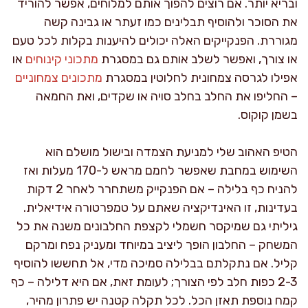
ובריא יותר. אם רוצים להפוך אותם למלוחים, אפשר להוריד
את הסוכר ולהוסיף תבלינים כמו זעתר או גבינה קשה
מגוררת. הפנקייקים האלה יכולים להיענות בקלות לכל טעם
או צורך, ואפשר לשלב אותם גם במסגרת
מתכוני קינוחים
או
אפילו לגרסה צמחונית לחלוטין במסגרת
מתכונים צמחוניים
– החליפו את החלב בחלב סויה או שקדים, ואת החמאה
בשמן קוקוס.
הטיפ האהוב שלי למניעת הצמדה ובישול מושלם הוא
השימוש במחבת שאפשר לחמם מראש ל-170 מעלות ואז
להניח כף בלילה – אם הפנקייק משתחרר לאחר 2 דקות
בעדינות, זו האינדיקציה שאתם על טמפרטורה אידיאלית.
גיליתי גם שמיקסר חשמלי לקצפת החלבונים משנה את כל
המשחק – החלבון הופך ליציב במיוחד ומעניק נפח ומרקם
קליל. אם נתקלתם בבלילה סמיכה מדי, אל תחששו להוסיף
2-3 כפות חלב לפי הצורך; לעומת זאת, אם היא דלילה – כף
קמח נוספת תאזן הכל. לכל תקלה קטנה יש פתרון מהיר,