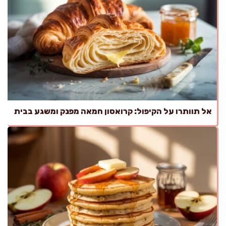
אל תוותרו על הקיפול: קרואסון חמאה מפנק ומשגע בבית