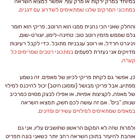
במיוחד במרק ירקות או מרק עוף. אפשר למצוא השראה
במתכוני המרקים שלנו שמתאימים לשדרוג עם דגנים
.
והחלק שאני הכי נהנית ממנו הוא הרוטב. פריקי הוא חומר
גלם שממש מזמין רוטב טוב: טחינה-לימון, יוגורט-שום,
ויניגרט חרדל, או רוטב עגבניות מתובל. כדי לקבל רעיונות
מדויקים אני נעזרת לפעמים
במתכוני רטבים שמרימים כל
קערה
.
כן, אפשר גם לקחת פריקי לכיוון של מאפים. זה נשמע
מפתיע, אבל פריקי מבושל (ומסונן היטב) יכול להיכנס למילוי
של מאפה, לקציצות אפויות, או אפילו לבצק מסוים כמרכיב
שנותן “ביס”. אם זה עושה לכם חשק, תמצאו השראה
במאפים שמתאימים למילויים עשירים ומזינים
.
ולמרות שזה לא המקום הראשון שחושבים עליו, אני גם
אוהבת להיעזר בתוכן השראה רחב יותר כשאני בונה תפריט