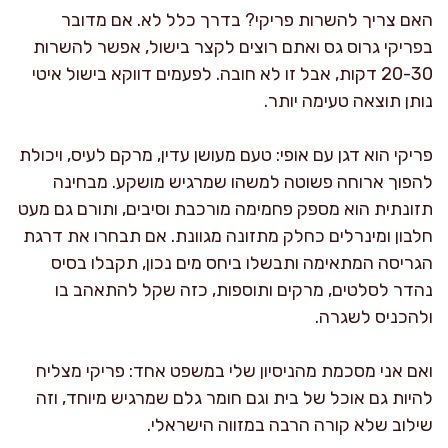
האם צריך להשרות פריקי? בדרך כלל לא. אם מדובר
בפריקי גרוס גס ואתם רוצים לקצר בישול, אפשר להשרות
20-30 דקות, אבל זו לא חובה. לפעמים דווקא בישול איטי
נותן תוצאה טעימה יותר.
פריקי הוא דגן עם אופי: טעם מעושן עדין, מרקם לעיס, ויכולת
להפוך ארוחה פשוטה למשהו שמרגיש מושקע. מבחינה
תזונתית הוא מספק פחמימה מורכבת וסיבים, ותורם גם מעט
חלבון ומינרלים כחלק מתזונה מגוונת. אם תבחרו את דרגת
הגריסה המתאימה ותבשלו ביחס מים נכון, תקבלו בסיס
נהדר לסלטים, מרקים ותוספות, כזה שקל להתאהב בו
ולהכניס לשגרה.
ואם אני מסכמת מהניסיון שלי במשפט אחד: פריקי מצליח
להיות גם אוכל של בית וגם חומר גלם שמרגיש מיוחד, וזה
שילוב שלא קורה הרבה במזווה הישראלי.