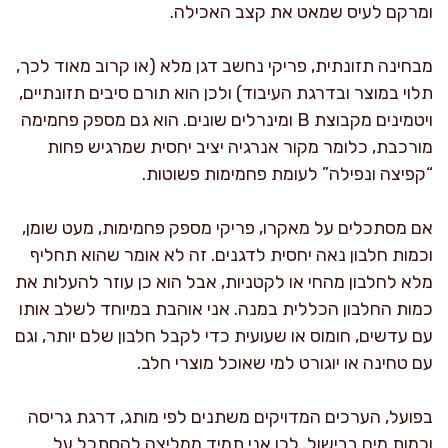
ומרקם לעיס שמאט את קצב האכילה.
מבחינה תזונתית, פריקי נחשב דגן מלא (או קרוב מאוד לכך,
תלוי במוצר ובדרגת העיבוד) ולכן הוא תורם סיבים תזונתיים,
ויטמינים מקבוצת B ומינרלים שונים. הוא גם מספק פחמימה
מורכבת, כלומר מקור אנרגיה יציב יחסית שמרגיש פחות
“קפיצה ונפילה” לעומת פחמימות פשוטות.
אם מסתכלים על מאקרו, פריקי מספק פחמימות, מעט שומן,
וכמות חלבון נאה יחסית לדגנים. זה לא אומר שהוא תחליף
מלא לחלבון מהחי או לקטניות, אבל הוא כן עוזר להעלות את
כמות החלבון הכללית במנה. אני אוהבת במיוחד לשלב אותו
עם עדשים, חומוס או שעועית כדי לקבל חלבון שלם יותר, וגם
עם טחינה או יוגורט למי שאוכל מוצרי חלב.
בפועל, הערכים המדויקים משתנים לפי מותג, דרגת גריסה
וכמות מים בבישול. לכן אני תמיד ממליצה להסתכל על