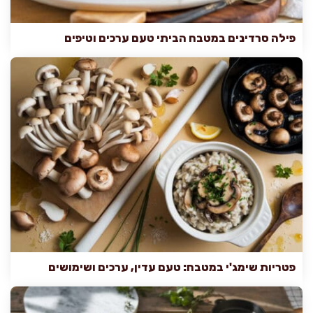
פילה סרדינים במטבח הביתי טעם ערכים וטיפים
פטריות שימג'י במטבח: טעם עדין, ערכים ושימושים