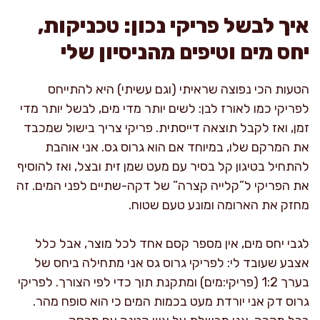
איך לבשל פריקי נכון: טכניקות,
יחס מים וטיפים מהניסיון שלי
הטעות הכי נפוצה שראיתי (וגם עשיתי) היא להתייחס
לפריקי כמו לאורז לבן: לשים יותר מדי מים, לבשל יותר מדי
זמן, ואז לקבל תוצאה דייסתית. פריקי צריך בישול שמכבד
את המרקם שלו, במיוחד אם הוא גרוס גס. אני אוהבת
להתחיל בטיגון קל בסיר עם מעט שמן זית ובצל, ואז להוסיף
את הפריקי ל”קלייה קצרה” של דקה-שתיים לפני המים. זה
מחזק את הארומה ומונע טעם שטוח.
לגבי יחס מים, אין מספר קסם אחד לכל מוצר, אבל כלל
אצבע שעובד לי: לפריקי גרוס גס אני מתחילה ביחס של
בערך 1:2 (פריקי:מים) ומתקנת תוך כדי לפי הצורך. לפריקי
גרוס דק אני יורדת מעט בכמות המים כי הוא סופח מהר.