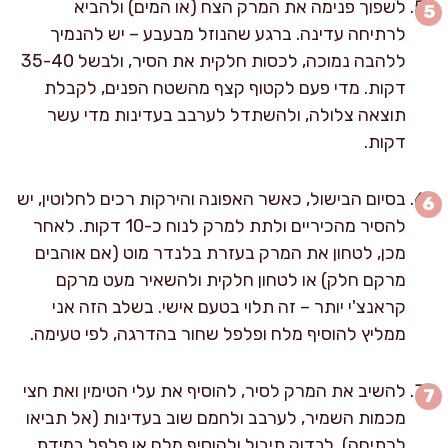
לשפוך פנימה את המרק הצח (או המים) ולהביא
לרתיחה עדינה. ברגע שהנוזל מבעבע – יש להנמיך
ללהבה נמוכה, לכסות חלקית את הסיר, ולבשל 35-40
דקות. מדי פעם לקטוף קצף מהשטח הפנים, לקבלת
תוצאה צלולה, ולהשתדל לערבב בעדינות מדי עשר
דקות.
בסיום הבישול, כאשר האפונה והירקות רכים לחלוטין, יש
להסיר מהכיריים ולתת למרק לנוח כ-10 דקות. לאחר
מכן, לטחון את המרק בעזרת בלנדר מוט (אם אוהבים
מרקם חלק) או לטחון חלקית ולהשאיר מעט מרקם
קראנצ'י יותר – זה תלוי בטעם אישי. בשלב הזה אני
ממליץ להוסיף מלח ופלפל שחור בהדרגה, לפי טעימה.
להשיב את המרק לסיר, להוסיף את עלי הטימין ואת חצי
מכמות השמיר, לערבב ולחמם שוב בעדינות (אל תביאו
לרתיחה). לבדוק תיבול ולהוסיף מלח או פלפל במידת