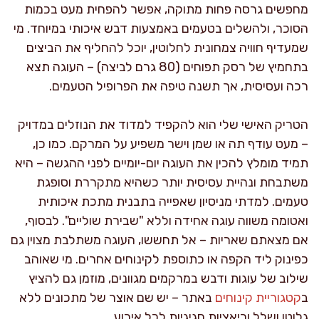
מחפשים גרסה פחות מתוקה, אפשר להפחית מעט בכמות
הסוכר, ולהשלים בטעמים באמצעות דבש איכותי במיוחד. מי
שמעדיף חוויה צמחונית לחלוטין, יוכל להחליף את הביצים
בתחמיץ של רסק תפוחים (80 גרם לביצה) – העוגה תצא
רכה ועסיסית, אך תשנה טיפה את הפרופיל הטעמים.
הטריק האישי שלי הוא להקפיד למדוד את הנוזלים במדויק
– מעט עודף תה או שמן וישר משפיע על המרקם. כמו כן,
תמיד מומלץ להכין את העוגה יום-יומיים לפני ההגשה – היא
משתבחת ונהיית עסיסית יותר כשהיא מתקררת וסופגת
טעמים. למדתי מניסיון שאפייה בתבנית מתכת איכותית
ואטומה משווה עוגה אחידה וללא "שבירת שוליים". לבסוף,
אם מצאתם שאריות – אל תחששו, העוגה משתלבת מצוין גם
כפינוק ליד הקפה או כתוספת לקינוחים אחרים. מי שאוהב
שילוב של עוגות ודבש במרקמים מגוונים, מוזמן גם להציץ
ב
קטגוריית קינוחים
באתר – יש שם אוצר של מתכונים ללא
גלוטן ושלל וריאציות חגיגיות לכל אירוע.