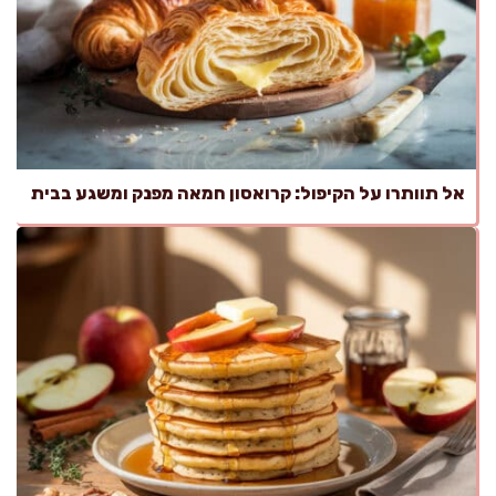
אל תוותרו על הקיפול: קרואסון חמאה מפנק ומשגע בבית