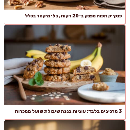
פנקייק תפוח מפנק ב-20 דקות, בלי מיקסר בכלל
3 מרכיבים בלבד: עוגיות בננה שיבולת שועל ממכרות