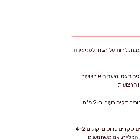
בת. לחות על הגזר לפני גירוד
ירוד גס. היעד הוא רצועות
 הרצועות.
אם אתם אוהבים מרקם אלגנטי, חותכים את הגזר לגפרורים דקים בעובי כ-2 מ"מ
מחממים מחבת יבשה על אש בינונית (אין צורך בשמן). מוסיפים שקדים פרוסים וקולים 2–4
ת הקלייה. אם משתמשים