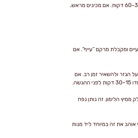
מעבירים לקערת הגשה, מפזרים מעל שקדים פרוסים ושומשום. מגישים מיד או תוך 30–60 דקות. אם מכינים מראש,
יים ומקבלת מרקם “עייף”. אם
על הגזר ולהשאיר זמן רב. אם
שה.
קום חלק ממיץ הלימון. זה נותן נפח
ר טרי מגורד דק. אני אוהב את זה במיוחד ליד מנות