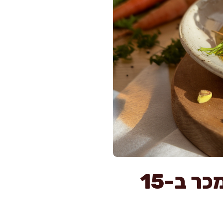
אל תסחטו את הגזר: סלט גזר מגורד ממכר ב-15