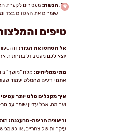
הגשה:
שומרים את האגוזים בצד ומפ
טיפים והמלצות
אל תסחטו את הגזר:
זו הטעות
יוצא לכם מעט נוזל בתחתית אח
מתי ממליחים:
מלח “מושך” נוזל
אתם יודעים שהסלט יעמוד שעות, הכינו 
איך מקבלים סלט יותר עסיסי ב
וארומה, אבל עדיין שומר על מר
וריאציה חריפה-מרעננת:
עיקריות של צהריים, או כשמגיש