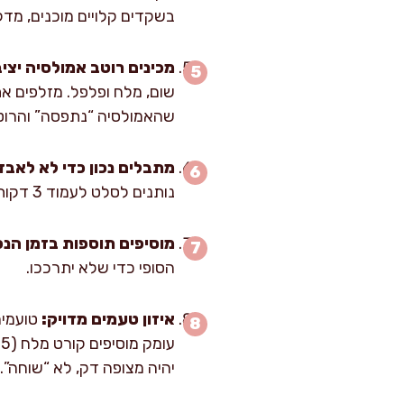
בשקדים קלויים מוכנים, מדל
מכינים רוטב אמולסיה יציב
שום, מלח ופלפל. מזלפים את
שהאמולסיה “נתפסה” והרוט
מתבלים נכון כדי לא לאבד
נותנים לסלט לעמוד 3 דקות בלבד. בזמן הזה הגזר מתחיל לספוג תיבול, אבל עדיין שומר על “קראנץ׳”.
מוסיפים תוספות בזמן הנכו
הסופי כדי שלא יתרככו.
איזון טעמים מדויק:
יהיה מצופה דק, לא “שוחה”.