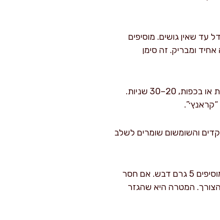
עד שאין גושים. מוסיפים
חיד ומבריק. זה סימן
יוצקים כ-3/4 מהרוטב על הגזר ומערבבים בידיים נקיות או בכפות, 20–30 שניות.
ומערבבים עוד 10 שניות. את השקדים והשומשום שומרים לשלב
טועמים. אם חסר חמיצות מוסיפים 5 מ"ל מיץ לימון. אם חסרה מתיקות מוסיפים 5 גרם דבש. אם חסר
רוטב לפי הצורך. המטרה היא שהגזר