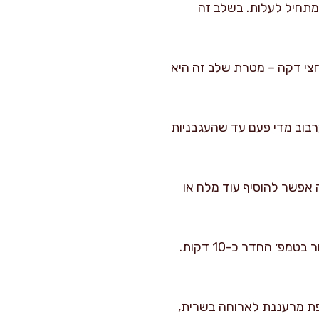
ץ. מקפיצים יחד כ-30 שניות עד שהניחוח מתחיל לעלות. בשלב זה
חצי דקה – מטרת שלב זה היא
 דקות על להבה בינונית תוך ערבוב מדי פעם עד שהעגבניות
ה אפשר להוסיף עוד מלח או
מסירים מהכיריים. מוסיפים את הכוסברה הטרייה הקצוצה, מערבבים בעדינות ומעבירים לקירור בטמפ׳ החדר כ-10 דקות.
ספת מרעננת לארוחה בשרית,