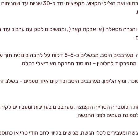
מוסיפים ג'ינג'ר מגורד, שום כתוש ואת הצ'ילי הקצו
 והגרה מסאלה (או אבקת קארי), וממשיכים לטגן עם ערבוב עוד 
.
מוסיפים את קוביות העגבנייה ומערבבים היטב. מבשלים כ-5-6
א מתפרקות לחלוטין – זהו סוד המרקם האידיאלי בסלט.
כר, ומיץ הלימון. מערבבים היטב ובודקים איזון טעמים – בשלב ז
פיגת טעמים לפני ההגשה.
שה ומעבירים לכלי הגשה. מגישים בליווי לחם הודי טרי או כתו