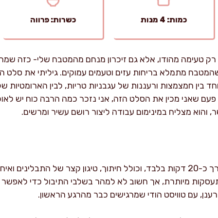
כמות: 4 מנות
כשרות: פרווה
א רק טעימה מהודו, אלא גם זיכרון מנחם מהמטבח שלי- כזה שמחז
המטבח מתמלא בריחות עזים וטעמים עמוקים. גיליתי את סלט הע
וחד בין חמצמצות ורעננות של עגבניות טריות, לבין הארומטיות 
פעם שאני מכין את הסלט הזה, אני נזכר כמה הרבה כוח יש לא
ר, והוא מצליח במינימום עבודה ליצור רושם עשיר ומרשים.
כל תהליך ההכנה של הסלט אורך כ-20 דקות בלבד, וכולל חיתוך, טיגון קצר של הת
עסקות מיותרת, אך חשוב לא למהר בשלבי התיבול כדי לאפשר
נן, עם טוויסט הודי שמרגישים כבר מהרגע הראשון.