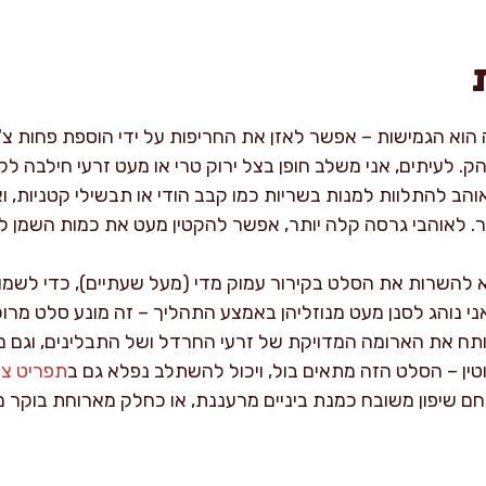
הוא הגמישות – אפשר לאזן את החריפות על ידי הוספת פחות צ'יל
. לעיתים, אני משלב חופן בצל ירוק טרי או מעט זרעי חילבה לקר
אוהב להתלוות למנות בשריות כמו קבב הודי או תבשילי קטניות, 
 לאוהבי גרסה קלה יותר, אפשר להקטין מעט את כמות השמן לטי
 להשרות את הסלט בקירור עמוק מדי (מעל שעתיים), כדי לשמור
ני נוהג לסנן מעט מנוזליהן באמצע התהליך – זה מונע סלט מרוכז 
פותח את הארומה המדויקת של זרעי החרדל ושל התבלינים, וגם 
ין – הסלט הזה מתאים בול, ויכול להשתלב נפלא גם ב
תפריט צמח
חם שיפון משובח כמנת ביניים מרעננת, או כחלק מארוחת בוקר 