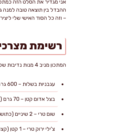
אני מגדיר את הסלט הזה כמתכו
ההבדל בין תוצאה טובה למנה ג
– וזה כל הסוד האישי שלי ליציר
רשימת מצרכי
המתכון מניב 4 מנות נדיבות של כ-180 גרם לכל מנה.
עגבניות בשלות – 600 גרם (כ-6 יחידות בינוניות, שטופות וקצוצות גס)
בצל אדום קטן – 70 גרם (קצוץ לקוביות קטנות)
שום טרי – 2 שיניים (כתושות היטב)
צ'ילי ירוק טרי – 1 קטן (קצוץ דק; אפשר ללא הגרעינים למי שמעדיף חריפות מעודנת)