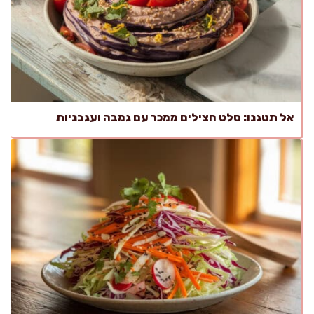
אל תטגנו: סלט חצילים ממכר עם גמבה ועגבניות