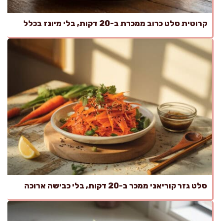
קרוטית סלט כרוב ממכרת ב-20 דקות, בלי מיונז בכלל
סלט גזר קוריאני ממכר ב-20 דקות, בלי כבישה ארוכה