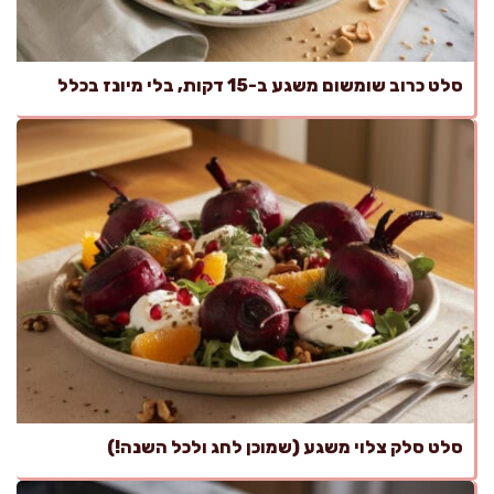
סלט כרוב שומשום משגע ב-15 דקות, בלי מיונז בכלל
סלט סלק צלוי משגע (שמוכן לחג ולכל השנה!)