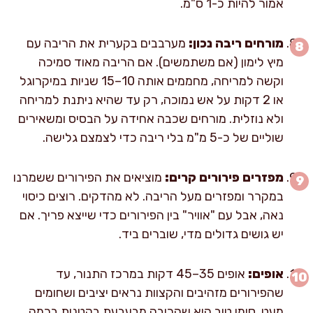
אמור להיות כ-1 ס"מ.
מורחים ריבה נכון:
מערבבים בקערית את הריבה עם
מיץ לימון (אם משתמשים). אם הריבה מאוד סמיכה
וקשה למריחה, מחממים אותה 10–15 שניות במיקרוגל
או 2 דקות על אש נמוכה, רק עד שהיא ניתנת למריחה
ולא נוזלית. מורחים שכבה אחידה על הבסיס ומשאירים
שוליים של כ-5 מ"מ בלי ריבה כדי לצמצם גלישה.
מפזרים פירורים קרים:
מוציאים את הפירורים ששמרנו
במקרר ומפזרים מעל הריבה. לא מהדקים. רוצים כיסוי
נאה, אבל עם "אוויר" בין הפירורים כדי שייצא פריך. אם
יש גושים גדולים מדי, שוברים ביד.
אופים:
אופים 35–45 דקות במרכז התנור, עד
שהפירורים מזהיבים והקצוות נראים יציבים ושחומים
מעט. סימן טוב הוא שהריבה מבעבעת בקטנות בכמה