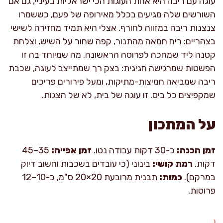
עוגה עם ריבה היא אחת העוגות הכי ישראליות בעיניי, גם אם
השורשים שלה מגיעים בכלל מאירופה של פעם, כששמרו
צנצנות ריבה במזווה לחורף. אצלי היא תמיד מחזירה לשישי
בצהריים: ריח חמאה מהתנור, קפה שחור על השיש, וצלחת
קטנה ליד שמחכה לפרוסה הראשונה. מה שמיוחד בה זו
הפשטות שמרגישה חגיגית: בצק רך שמתייצב לעוגה, שכבת
ריבה שמביאה חמיצות-מתיקות, ומעל פירורים פריכים
שמקפיצים כל ביס. זו עוגה של בית, לא של הצגות.
על המתכון
זמן הכנה:
כ-30 דקות עבודה נטו.
זמן אפייה:
35–45
דקות.
רמת קושי:
בינוני (כי עובדים בשכבות וחשוב דיוק
במרקם).
כמות:
תבנית מרובעת 20×20 ס"מ, כ-10–12
פרוסות.