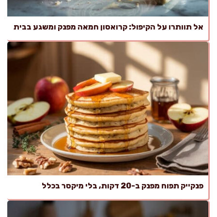
אל תוותרו על הקיפול: קרואסון חמאה מפנק ומשגע בבית
פנקייק תפוח מפנק ב-20 דקות, בלי מיקסר בכלל