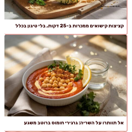
קציצות קישואים ממכרות ב-25 דקות, בלי טיגון בכלל
אל תוותרו על השריה: גרגירי חומוס ברוטב משגע