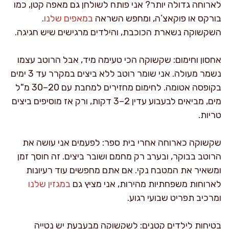
לארוחה גדולה יותר? אני פותח לשולחן גם מאפה קטן, כמו
בורקס או פוקאצ’ה, ומחפש השראה
במאפים שלנו
.
השקשוקה נשארת הכוכבת, והילדים מרגישים שיש חגיגה.
אחסון וחימום: שקשוקה הכי טעימה מיד, אבל הרוטב עצמו
נשמר מעולה. אני שומר רוטב ללא ביצים במקרר עד 3 ימים
בקופסה אטומה. לחימום מחזירים למחבת עם 20–30 מ"ל
מים, מביאים לבעבוע עדין 2–3 דקות, ורק אז מוסיפים ביצים
טריות.
שקשוקה כארוחה אחרי בית ספר: לפעמים אני עושה את
הרוטב בבוקר, ובערב רק מחמם ושובר ביצים. זה חוסך זמן
ומשאיר את המטבח נקי. אם אתם מחפשים עוד רעיונות
לארוחות משפחתיות מהירות, אני מציץ גם
במגזין שלנו
ומרכיב תפריט שבועי רגוע.
בטיחות לילדים קטנים: לשקשוקה מבעבעת יש נטייה