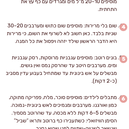
מוסיפים 10–20 מ"ל מים ומגרדים עם כף עץ את
התחתית.
שום בלי מרירות: מוסיפים שום כתוש ומערבבים 20–30
שניות בלבד. כאן חשוב לא לשרוף את השום, כי מרירות
היא הדבר הראשון שילד יזהה ויפסול את כל המנה.
בונים רוטב: מוסיפים עגבניות מרוסקות, רסק עגבניות
ומים. מערבבים היטב עד שהרסק נמס ואין גושים.
מבשלים על אש בינונית עד שמתחיל בעבוע עדין מסביב
(כ-2 דקות).
מתבלים לילדים: מוסיפים סוכר, מלח, פפריקה מתוקה,
כמון ואורגנו. מערבבים ומנמיכים לאש בינונית-נמוכה.
מבשלים 5–6 דקות ללא מכסה, עד שהרוטב מסמיך.
הסימן הוויזואלי: כשתעבירו כף ברוטב ותראו “שביל”
שנשאר לשנייה-שתיים לפני שהוא נסגר.