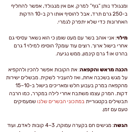
ומנגולד נותן “גוף” למרק. אם אין מנגולד, אפשר להחליף
ב-250 גרם תרד, אבל להוסיף אותו רק ב-10 הדקות
האחרונות כדי שלא יתפרק לגמרי.
מילוי
: אני אוהב בשר עם מעט שומן כי הוא נשאר עסיסי גם
אחרי בישול ארוך. רוצים עוד עומק? הוסיפו למילוי 1 גרם
בהרט או 1 גרם קינמון, ממש נגיעה.
הכנה מראש והקפאה
: את הקובות אפשר להכין ולהקפיא
על מגש בשכבה אחת, ואז להעביר לשקית. מבשלים ישירות
מהקפאה במרק בעבוע חלש ומאריכים בישול ב-10–15
דקות. המרק עצמו משתבח אחרי לילה במקרר, כמו הרבה
תבשילים בקטגוריית
במתכוני הבשרים שלנו
שמעמיקים
טעם עם זמן.
הגשה
: מגישים חם בקערה עמוקה, 3–4 קובות לאדם, ועוד