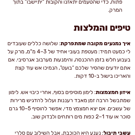
פתוח, כדי שהטעמים יתאזנו והקובות “יתיישבו” בתוך
המרק.
טיפים והמלצות
איך נמנעים מקובה שמתפרקת
: שלושה כללים שעובדים
לי כמעט תמיד: מעטפת בעובי אחיד של 3–4 מ"מ, מרק על
בעבוע חלש בזמן ההכנסה, והימנעות מערבוב אגרסיבי. אם
אתם יודעים שהסיר שלכם “בועט”, הנמיכו אש עוד קצת
והאריכו בישול ב-10 דקות.
איזון חמצמצות
: לימון מוסיפים בסוף, אחרי כיבוי אש. לימון
שמתבשל הרבה זמן מאבד רעננות ועלול להדגיש מרירות
של עשבים. אם יצא חמצמץ מדי, אפשר להוסיף 5–10 גרם
סוכר או עוד 1–2 כפות מים רותחים ולבדוק שוב.
עשבי תיבול
: נענע היא הכוכבת, אבל השילוב עם סלרי