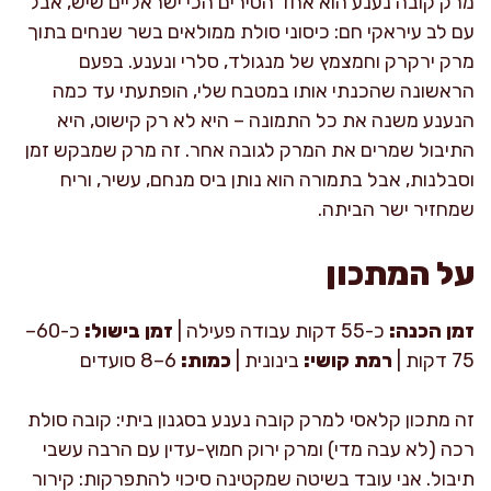
מרק קובה נענע הוא אחד הסירים הכי ישראליים שיש, אבל
עם לב עיראקי חם: כיסוני סולת ממולאים בשר שנחים בתוך
מרק ירקרק וחמצמץ של מנגולד, סלרי ונענע. בפעם
הראשונה שהכנתי אותו במטבח שלי, הופתעתי עד כמה
הנענע משנה את כל התמונה – היא לא רק קישוט, היא
התיבול שמרים את המרק לגובה אחר. זה מרק שמבקש זמן
וסבלנות, אבל בתמורה הוא נותן ביס מנחם, עשיר, וריח
שמחזיר ישר הביתה.
על המתכון
זמן הכנה:
כ-55 דקות עבודה פעילה |
זמן בישול:
כ-60–
75 דקות |
רמת קושי:
בינונית |
כמות:
6–8 סועדים
זה מתכון קלאסי למרק קובה נענע בסגנון ביתי: קובה סולת
רכה (לא עבה מדי) ומרק ירוק חמוץ-עדין עם הרבה עשבי
תיבול. אני עובד בשיטה שמקטינה סיכוי להתפרקות: קירור