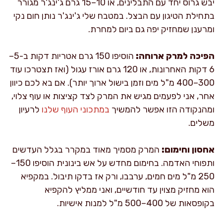
יבש גרוס יחד עם התבלינים, או 10–15 גרם ג'ינג'ר מגורר
בתחילת הטיגון עם הבצל. במטבח שלי ג'ינג'ר נותן חום נקי
ומרענן שמחזיק יפה גם ביום למחרת.
הפיכה למרק ארוחה:
הוסיפו 150 גרם אטריות דקות ב-5–
6 דקות האחרונות, או 120 גרם אורז עגול (ואז תצטרכו עוד
300–400 מ"ל מים וזמן בישול ארוך יותר). אם בא לכם כיוון
אחר, אני לפעמים מגיש את המרק לצד קציצות או עוף צלוי,
ומהנקודה הזו אפשר להמשיך
במתכוני העוף שלנו
לרעיון
משלים.
אחסון וחימום:
המרק מסמיך מאוד במקרר בגלל העדשים
ותפוחי האדמה. בחימום מחדש על אש בינונית הוסיפו 150–
250 מ"ל מים חמים, ערבבו, ורק אז בדקו תיבול. במקפיא
הוא מחזיק מצוין עד חודשיים, ואני ממליץ להקפיא
בקופסאות של 400–500 מ"ל למנות אישיות.