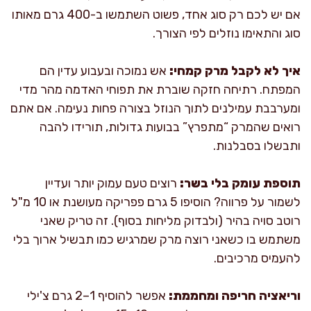
אם יש לכם רק סוג אחד, פשוט השתמשו ב-400 גרם מאותו
סוג והתאימו נוזלים לפי הצורך.
איך לא לקבל מרק קמחי:
אש נמוכה ובעבוע עדין הם
המפתח. רתיחה חזקה שוברת את תפוחי האדמה מהר מדי
ומערבבת עמילנים לתוך הנוזל בצורה פחות נעימה. אם אתם
רואים שהמרק “מתפרץ” בבועות גדולות, תורידו להבה
ותבשלו בסבלנות.
תוספת עומק בלי בשר:
רוצים טעם עמוק יותר ועדיין
לשמור על פרווה? הוסיפו 5 גרם פפריקה מעושנת או 10 מ"ל
רוטב סויה בהיר (ולבדוק מליחות בסוף). זה טריק שאני
משתמש בו כשאני רוצה מרק שמרגיש כמו תבשיל ארוך בלי
להעמיס מרכיבים.
וריאציה חריפה ומחממת:
אפשר להוסיף 1–2 גרם צ'ילי