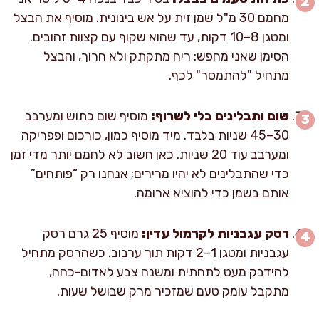
מחמם 30 מ"ל שמן זית על אש בינונית. מוסיף את הבצל
ומטגן 8–10 דקות, עד שהוא שקוף עם קצוות זהובים.
הסימן שאני מחפש: ריח מתקתק ולא חרוך, והבצל
מתחיל "להתמסר" לכף.
שום ותבלינים בלי לשרוף:
מוסיף שום כתוש ומערבב
30–45 שניות בלבד. מיד מוסיף כמון, כורכום ופפריקה
ומערבב עוד 20 שניות. כאן חשוב לא לחמם יותר מדי זמן
כדי שהתבלינים לא יהיו מרירים; אנחנו רק “פותחים”
אותם בשמן כדי להוציא ארומה.
רסק עגבניות לקרמול עדין:
מוסיף 25 גרם רסק
עגבניות ומטגן 1–2 דקות תוך ערבוב. כשהרסק מתחיל
להידבק מעט לתחתית ומשנה צבע לאדום-כהה,
מתקבל עומק טעם שמזכיר מרק שבושל שעות.