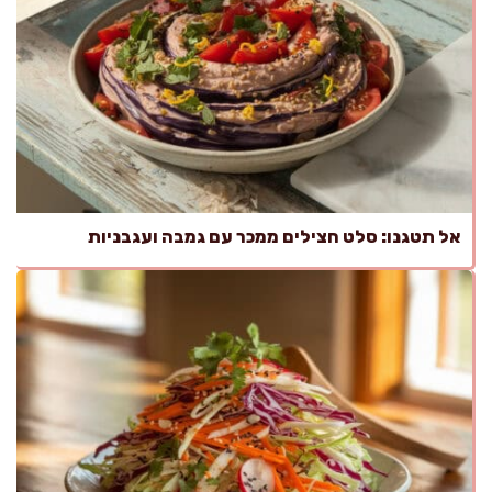
אל תטגנו: סלט חצילים ממכר עם גמבה ועגבניות