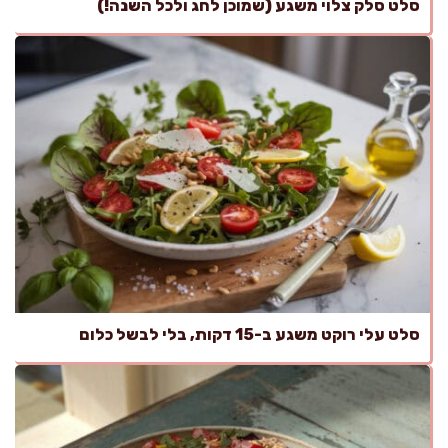
סלט סלק צלוי משגע (שמוכן לחג ולכל השנה!)
סלט עלי רוקט משגע ב-15 דקות, בלי לבשל כלום