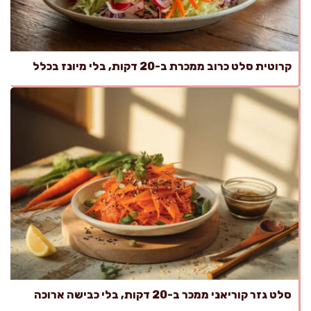
קרוטית סלט כרוב ממכרת ב-20 דקות, בלי מיונז בכלל
סלט גזר קוריאני ממכר ב-20 דקות, בלי כבישה ארוכה