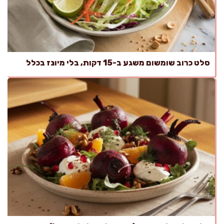
סלט כרוב שומשום משגע ב-15 דקות, בלי מיונז בכלל