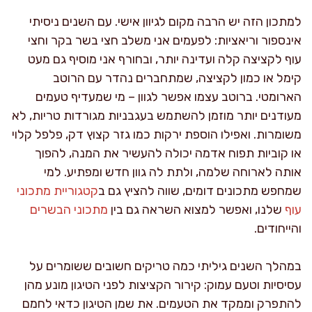
למתכון הזה יש הרבה מקום לגיוון אישי. עם השנים ניסיתי
אינספור וריאציות: לפעמים אני משלב חצי בשר בקר וחצי
עוף לקציצה קלה ועדינה יותר, ובחורף אני מוסיף גם מעט
קימל או כמון לקציצה, שמתחברים נהדר עם הרוטב
הארומטי. ברוטב עצמו אפשר לגוון – מי שמעדיף טעמים
מעודנים יותר מוזמן להשתמש בעגבניות מגורדות טריות, לא
משומרות. ואפילו הוספת ירקות כמו גזר קצוץ דק, פלפל קלוי
או קוביות תפוח אדמה יכולה להעשיר את המנה, להפוך
אותה לארוחה שלמה, ולתת לה גוון חדש ומפתיע. למי
שמחפש מתכונים דומים, שווה להציץ גם ב
קטגוריית מתכוני
עוף
שלנו, ואפשר למצוא השראה גם בין
מתכוני הבשרים
והייחודים.
במהלך השנים גיליתי כמה טריקים חשובים ששומרים על
עסיסיות וטעם עמוק: קירור הקציצות לפני הטיגון מונע מהן
להתפרק וממקד את הטעמים. את שמן הטיגון כדאי לחמם