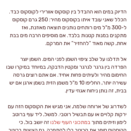
הדיוק במים הוא ההבדל בין קוסקוס אוורירי לקוסקוס כבד.
הכלל שאני עובד איתו בקוסקוס מהיר: 250 גרם קוסקוס
ל-300 מ"ל מים רותחים נותנים תוצאה מאוזנת, ואז
מתקנים במנות קטנות בלבד. אם מוסיפים הרבה מים בבת
אחת, קשה מאוד “להחזיר” את המרקם.
אל תדלגו על שלב ציפוי השמן לפני המים. השמן יוצר
הפרדה בין גרגר לגרגר ומקטין הדבקה, במיוחד במיקרו שבו
החימום מהיר ולעיתים פחות אחיד. אם אתם רוצים גרסה
עשירה יותר, החליפו 10 מ"ל משמן הזית בשמן ארגן אם יש
בבית, זה נותן ניחוח אגוזי עדין.
לשדרוג של ארוחה שלמה, אני מגיש את הקוסקוס הזה עם
ירקות קלויים או עם תבשיל רוטבי. למשל, ליד עוף ברוטב
לימון וזיתים מתוך
במתכוני העוף שלנו
זה יושב בול, כי
הקוסקוס סופג את הרוטב בלי להתפרק. גם קציצות ברוטב