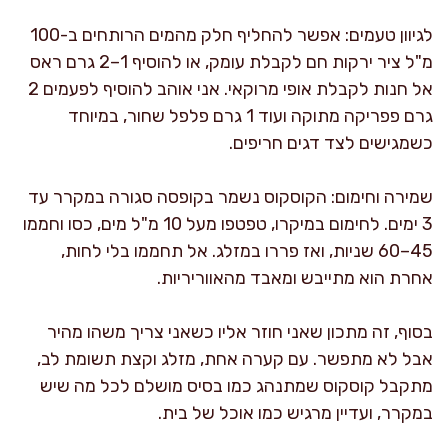
לגיוון טעמים: אפשר להחליף חלק מהמים הרותחים ב-100
מ"ל ציר ירקות חם לקבלת עומק, או להוסיף 1–2 גרם ראס
אל חנות לקבלת אופי מרוקאי. אני אוהב להוסיף לפעמים 2
גרם פפריקה מתוקה ועוד 1 גרם פלפל שחור, במיוחד
כשמגישים לצד דגים חריפים.
שמירה וחימום: הקוסקוס נשמר בקופסה סגורה במקרר עד
3 ימים. לחימום במיקרו, טפטפו מעל 10 מ"ל מים, כסו וחממו
45–60 שניות, ואז פררו במזלג. אל תחממו בלי לחות,
אחרת הוא מתייבש ומאבד מהאווריריות.
בסוף, זה מתכון שאני חוזר אליו כשאני צריך משהו מהיר
אבל לא מתפשר. עם קערה אחת, מזלג וקצת תשומת לב,
מתקבל קוסקוס שמתנהג כמו בסיס מושלם לכל מה שיש
במקרר, ועדיין מרגיש כמו אוכל של בית.