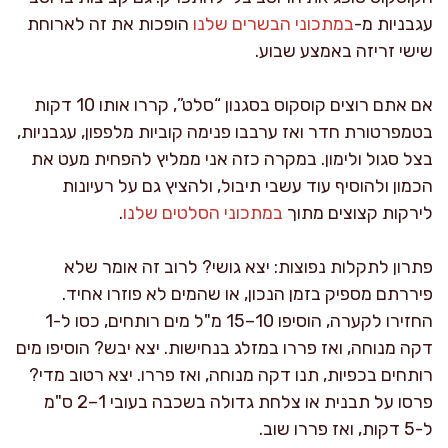
עגבניות מ-
במתכוני הבשרים שלנו
הופכות את זה לארוחת
שישי זריזה באמצע שבוע.
אם אתם רוצים קוסקוס בסגנון “סלט”, קררו אותו 10 דקות
בטמפרטורת חדר ואז ערבבו פנימה קוביות מלפפון, עגבניות,
בצל סגול ולימון. במקרה כזה אני ממליץ להפחית מעט את
הכמון ולהוסיף עוד עשבי תיבול, ולהציץ גם על רעיונות
לירקות קצוצים מתוך
במתכוני הסלטים שלנו
.
פתרון לתקלות נפוצות: יצא גושי? לרוב זה אומר שלא
פיררתם מספיק בזמן הנכון, או שהמים לא פוזרו אחיד.
החזירו לקערה, הוסיפו 10–15 מ"ל מים רותחים, כסו ל-1
דקה מנוחה, ואז פררו במזלג בנחישות. יצא יבש? הוסיפו מים
רותחים בכפיות, תנו דקה מנוחה, ואז פררו. יצא רטוב מדי?
פרסו על תבנית או צלחת גדולה בשכבה בעובי 1–2 ס"מ
ל-5 דקות, ואז פררו שוב.