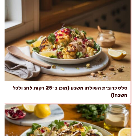
סלט כרובית השולחן משגע (מוכן ב-25 דקות לחג ולכל
השנה!)