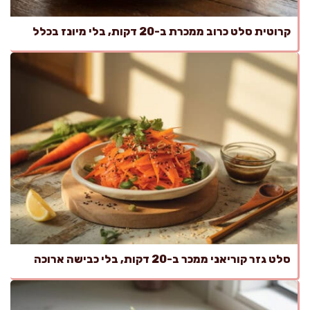
קרוטית סלט כרוב ממכרת ב-20 דקות, בלי מיונז בכלל
סלט גזר קוריאני ממכר ב-20 דקות, בלי כבישה ארוכה