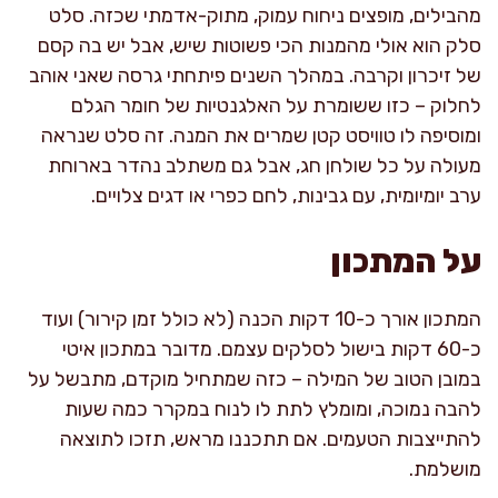
מהבילים, מופצים ניחוח עמוק, מתוק-אדמתי שכזה. סלט
סלק הוא אולי מהמנות הכי פשוטות שיש, אבל יש בה קסם
של זיכרון וקרבה. במהלך השנים פיתחתי גרסה שאני אוהב
לחלוק – כזו ששומרת על האלגנטיות של חומר הגלם
ומוסיפה לו טוויסט קטן שמרים את המנה. זה סלט שנראה
מעולה על כל שולחן חג, אבל גם משתלב נהדר בארוחת
ערב יומיומית, עם גבינות, לחם כפרי או דגים צלויים.
על המתכון
המתכון אורך כ-10 דקות הכנה (לא כולל זמן קירור) ועוד
כ-60 דקות בישול לסלקים עצמם. מדובר במתכון איטי
במובן הטוב של המילה – כזה שמתחיל מוקדם, מתבשל על
להבה נמוכה, ומומלץ לתת לו לנוח במקרר כמה שעות
להתייצבות הטעמים. אם תתכננו מראש, תזכו לתוצאה
מושלמת.