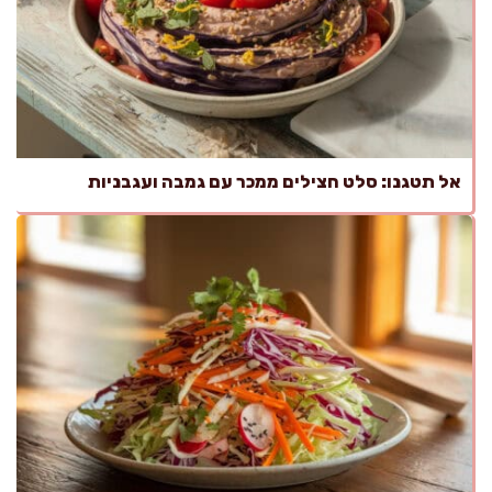
אל תטגנו: סלט חצילים ממכר עם גמבה ועגבניות