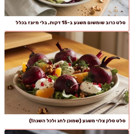
סלט כרוב שומשום משגע ב-15 דקות, בלי מיונז בכלל
סלט סלק צלוי משגע (שמוכן לחג ולכל השנה!)