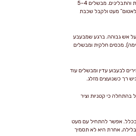
מוסיפים את קוביות הבקר ומערבבים כך שיצופו ברוטב העגבניות והתבלינים. מבשלים 4–5
לאטום” מעט ולקבל שכבת
תיחה על אש גבוהה. ברגע שמבעבע
ימה). מכסים חלקית ומבשלים
רים לבעבוע עדין ומבשלים עוד
ליח הכול בהתחלה כי קטניות וציר
מים עד שאין גושים בכלל. אפשר להתחיל עם מעט
בלילה, אחרת היא לא תסמיך