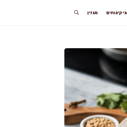
י קינוחים
מגזין