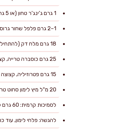
1 גרם ג'ינג'ר טחון (או 5 גרם ג'ינג'ר טרי מגורר)
1–2 גרם פלפל שחור גרוס
18 גרם מלח דק (להתחיל ב-12 גרם ולהשלים בסוף)
25 גרם כוסברה טרייה, קצוצה
15 גרם פטרוזיליה, קצוצה
20 מ"ל מיץ לימון סחוט טרי
לסמיכות קרמית: 60 גרם קמח לבן + 180 מ"ל מים (בלילה חלקה)
להגשה: פלחי לימון, עוד כ