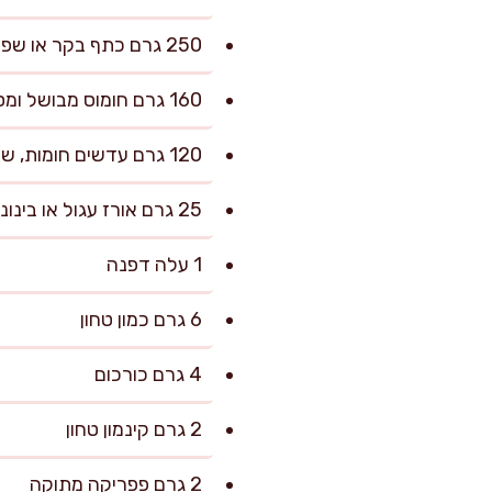
250 גרם כתף בקר או שפונדרה, חתוך לקוביות של 2 ס"מ
160 גרם חומוס מבושל ומסונן (אם משימורים, לשטוף היטב)
120 גרם עדשים חומות, שטופות ומסוננות
25 גרם אורז עגול או בינוני, שטוף (אופציונלי אבל מוסיף גוף)
1 עלה דפנה
6 גרם כמון טחון
4 גרם כורכום
2 גרם קינמון טחון
2 גרם פפריקה מתוקה