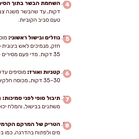
השחמת הבשר בתוך הסיר
דקות, עד שהבשר משנה צבע
טעם סביב הקוביות.
נוזלים ובישול ראשוני:
חזק, מנמיכים לאש בינונית
35 דקות. מדי פעם מסירים קצף אם עולה למעלה.
קטניות ואורז:
מוסיפים עדש
30–35 דקות, מכוסה חלקית. הסימנים: העדשים רכות אבל לא מתפרקות לגמרי, והבשר מרגיש רך כשנועצים מזלג.
תיבול סופי לפני סמיכות:
משתנים בבישול, והמלח יכו
הטריק של המרקם הקרמי:
מים ולפתוח בהדרגה, כמו ב