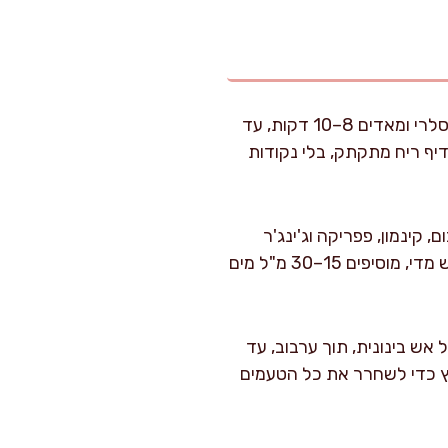
בסיר כבד בנפח 4–5 ליטר מחממים שמן זית על אש בינונית. מוסיפים בצל וסלרי ומאדים 8–10 דקות, עד
ף ריח מתקתק, בלי נקודות
כמון, כורכום, קינמון, פפריקה וג'ינג'ר
ומערבבים עוד 20–30 שניות, רק עד שהתבלינים “נפתחים” ומריחים אותם חזק. אם הסיר יבש מדי, מוסיפים 15–30 מ"ל מים
וסקות ורסק עגבניות. מבשלים 3–4 דקות על אש בינונית, תוך ערבוב, עד
ץ כדי לשחרר את כל הטעמים