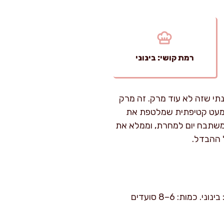
רמת קושי: בינוני
תי שזה לא עוד מרק. זה מרק
 כמעט קטיפתית שמלטפת את
 משתבח יום למחרת, וממלא את
 ההבדל.
זמן הכנה: כ-25 דקות עבודה פעילה. זמן בישול: 75–90 דקות על אש בינונית-נמוכה. רמת קושי: בינוני. כמות: 6–8 סועדים