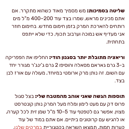
שליטה בסמיכות:
מש מסמיך מאוד כשהוא מתקרר. אם
אתם מכינים מראש, שמרו בצד עוד 200–400 מ"ל מים
רותחים להארכת המרק בזמן חימום מחדש. בחימום חוזר
אני מעדיף אש נמוכה וערבוב תכוף, כדי שלא ייתפס
בתחתית.
וריאציה מתובלת יותר בסגנון הודי:
החליפו את הפפריקה
ב-3 גרם גאראם מסאלה והוסיפו 2 גרם ג'ינג'ר מגורר יחד
עם השום. זה נותן מרק ארומטי במיוחד, מעולה עם אורז לבן
בצד.
תוספות הגשה שאני אוהב מהמטבח שלי:
בצל סגול
פרוס דק עם מעט לימון ומלח מעל המרק נותן קונטרסט
מצוין. אפשר גם לטפטף עוד 5–10 מ"ל שמן זית לכל קערה,
או להגיש עם קרוטונים ביתיים. אם אתם במוד של עוד
קערות חמות, תמצאו השראה בקטגוריית
במרקים שלנו
.