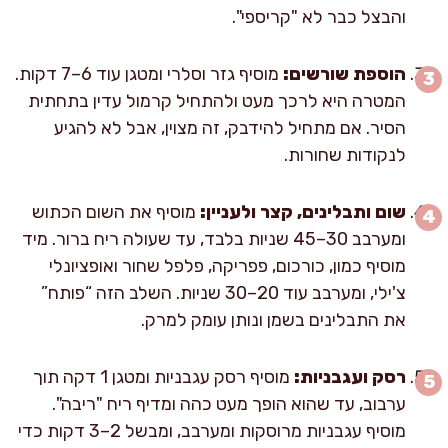
והבצל כבר לא "קריספי".
הוספת שורשים:
מוסיף גזר וסלרי ומטגן עוד 6–7 דקות.
המטרה היא לרכך מעט ולהתחיל קרמול עדין בתחתית
הסיר. אם מתחיל להידבק, זה מצוין, אבל לא להגיע
לנקודות שחורות.
שום ותבלינים, קצר ולעניין:
מוסיף את השום הכתוש
ומערבב 30–45 שניות בלבד, עד שעולה ריח ברור. מיד
מוסיף כמון, כורכום, פפריקה, פלפל שחור ואופציונלי
צ'ילי, ומערבב עוד 20–30 שניות. השלב הזה “פותח”
את התבלינים בשמן ונותן עומק למרק.
רסק ועגבניות:
מוסיף רסק עגבניות ומטגן 1 דקה תוך
ערבוב, עד שהוא הופך מעט כהה ומדיף ריח "ריבה".
מוסיף עגבניות מרוסקות ומערבב, ומבשל 2–3 דקות כדי