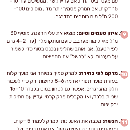
עם מעט “ביס” עדין. אם עדיין קשה, ממשיכים עוד 10–
15 דקות. אם המרק מסמיך יותר מדי, מוסיפים 100–
200 מ"ל מים רותחים בהדרגה.
איזון טעמים וסיום:
מוציא את עלי הדפנה. מוסיף 30
מ"ל מיץ לימון ומערבב. טועם ומתקן מלח (עוד 2–4 גרם
לפי הטעם). אני אוהב שהלימון נכנס בסוף כדי לשמור
על רעננות ולא “לבשל” את החמיצות.
מרקם לפי בחירה:
למרק סמיך במיוחד אני מועך קלות
בעזרת מועך תפוחי אדמה 6–8 לחיצות, רק כדי לשבור
חלק מהגרגרים. אפשר גם לטחון במוט בלנדר 10–15
שניות בלבד, ואז מקבלים מרק קרמי ועדיין עם חתיכות
ירק יפות.
הגשה:
מכבה את האש, נותן למרק לעמוד 5 דקות,
ומגיש עם כוסברה קצוצה מעל. אם אתם בעניין של