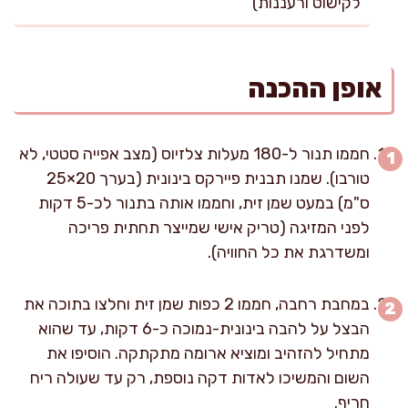
לקישוט ורעננות)
אופן ההכנה
חממו תנור ל-180 מעלות צלזיוס (מצב אפייה סטטי, לא
טורבו). שמנו תבנית פיירקס בינונית (בערך 20×25
ס"מ) במעט שמן זית, וחממו אותה בתנור לכ-5 דקות
לפני המזיגה (טריק אישי שמייצר תחתית פריכה
ומשדרגת את כל החוויה).
במחבת רחבה, חממו 2 כפות שמן זית וחלצו בתוכה את
הבצל על להבה בינונית-נמוכה כ-6 דקות, עד שהוא
מתחיל להזהיב ומוציא ארומה מתקתקה. הוסיפו את
השום והמשיכו לאדות דקה נוספת, רק עד שעולה ריח
חריף.