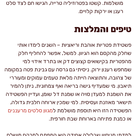
מושלמות. קשטו בפטרוזיליה טרייה, הגישו חם לצד סלט
רענן או ירקות קלויים.
טיפים והמלצות
פשטידת פטריות אוהבת וריאציות – השנים לימדו אותי
שחלק מהקסם הוא הגיוון. למשל, אפשר להחליף חלק
מהפטריות בקישואים קצוצים דק או בתרד אידוי למי
שמחפש רענון ירוק. ניסיתי גם גרסה עם גבינת פטה במקומה
של צהובה, והתוצאה הייתה מלאת טעמים עמוקים ומעוררי
תיאבון. מי שמעדיף גישה בריאה ואף צמחונית, ניתן להמיר
את השמנת למעדן סויה או שמנת דל שומן, ועדיין הפשטידה
תישאר מאוזנת ועסיסית. למי שמכין ארוחה חלבית גדולה,
הפשטידה הזו היא תוספת מושלמת ל
מגוון סלטים מרעננים
או כמנת פתיחה בארוחת שבת חורפית.
למדתי מניסיון שבלילה אחידה היא המפתח למרקם מושלם