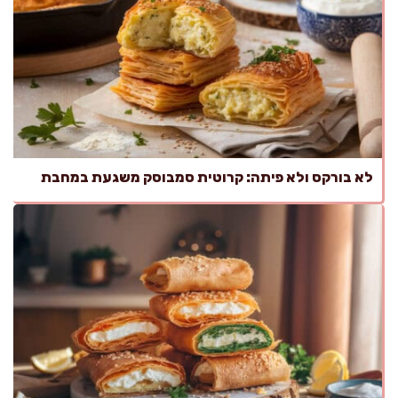
לא בורקס ולא פיתה: קרוטית סמבוסק משגעת במחבת