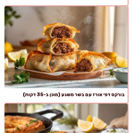
בורקס דפי אורז עם בשר משגע (מוכן ב-35 דקות)