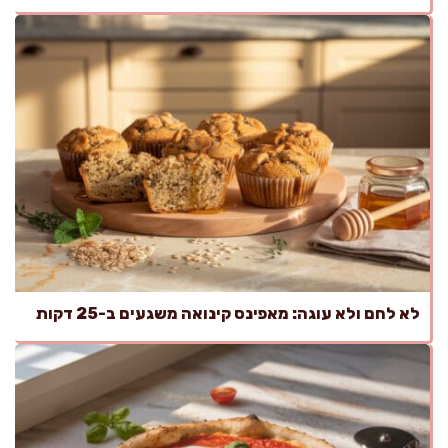
לא לחם ולא עוגה: מאפינס קינואה משגעים ב-25 דקות