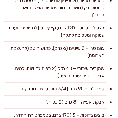
פטריות טריות (שמפיניון או פורטבלו) – 500 גרם,
פרוסות דק (חשוב לבחור פטריות מוצקות ואחידות
בגודלן)
בצל לבן גדול – 120 גרם, קצוץ דק (לתשתית טעמים
עמוקה ומעט מתקתקה)
שום טרי – 2 שיניים (6 גרם), כתוש היטב (להעצמת
הארומה)
שמן זית איכותי – 40 מ"ל (2 כפות גדושות, לטיגון
עדין והוספת עומק בטעם)
קמח לבן – 90 גרם (3/4 כוס, לייצוב המרקם)
אבקת אפייה – 8 גרם (2 כפיות)
ביצים גדולות – 3 (170 גרם, בטמפרטורת החדר,