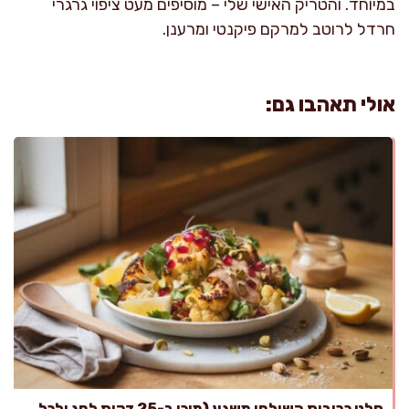
במיוחד. והטריק האישי שלי – מוסיפים מעט ציפוי גרגרי
חרדל לרוטב למרקם פיקנטי ומרענן.
אולי תאהבו גם:
סלט כרובית השולחן משגע (מוכן ב-25 דקות לחג ולכל