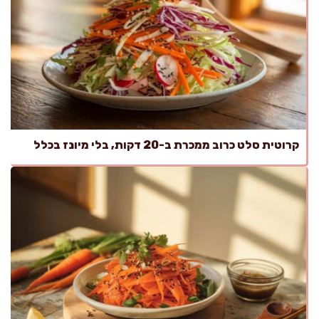
קרוטית סלט כרוב ממכרת ב-20 דקות, בלי מיונז בכלל