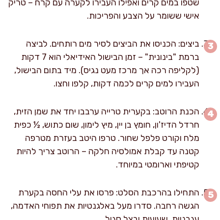
שטפו במים קרים ואפילו העבירו לקערה עם קרח – טריק
אישי ששומר על הצבע והפריכות.
ביצים: הכניסו את הביצים לסיר מים רותחים. לביצה
ברמת "בינונית" – זמן הבישול האידיאלי הוא 7 דקות
(לקליפה רכה אך מרכז מעט נגיס). מיד בתום הבישול,
העבירו למים קרים לכמה דקות, קלפו וחצו.
הכנת הרוטב: בקערית טרייה ערבבו יחד את שמן הזית,
חרדל הדיז'ון, חומץ בן יין, מיץ לימון, שום כתוש, ½ כפית
מלח וקורט פלפל שחור. טרפו היטב בעזרת מטרפה
קטנה עד קבלת אמולסיה חלקה – הרוטב צריך להיות
קטיפתי וארומטי במיוחד.
התחילו בהרכבת הסלט: פרסו את עלי החסה בקערת
הגשה רחבה. סדרו מעל באלגנטיות את תפוחי האדמה,
עגבניות, שעועית ובצל סגול.