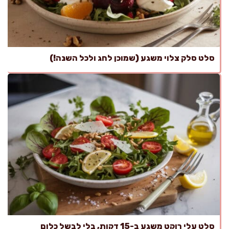
סלט סלק צלוי משגע (שמוכן לחג ולכל השנה!)
סלט עלי רוקט משגע ב-15 דקות, בלי לבשל כלום