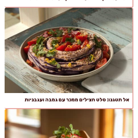
אל תטגנו: סלט חצילים ממכר עם גמבה ועגבניות