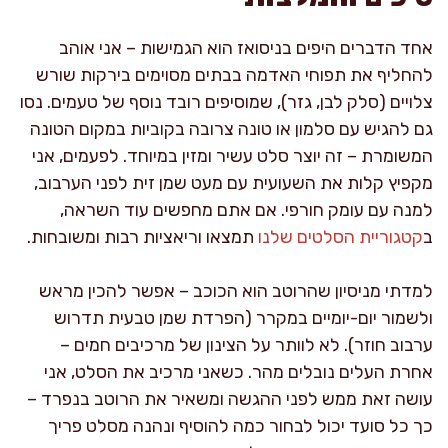
אחד הדברים היפים בניסואז הוא הגמישות – אני אוהב
להחליף את תפוחי האדמה בבתים מסוימים בירקות שורש
צלויים (סלק לבן, גזר), שמוסיפים רובד נוסף של טעמים. נסו
גם להגיש עם סלמון או טונה צרובה בקוביות במקום הטונה
המשומרת – זה יוצר סלט עשיר ומזין במיוחד. לפעמים, אני
מקפיץ קלות את השעועית עם מעט שמן זית לפני הערבוב,
למנה עם עומק חורפי. אם אתם מחפשים עוד השראה,
ב
קטגוריית הסלטים שלנו
תמצאו וריאציות רבות ומשובחות.
למדתי מניסיון שהרוטב הוא הכוכב – אפשר להכין מראש
ולשמור יום-יומיים במקרר (הפרדת שמן טבעית תדרוש
ערבוב חוזר). לא לוותר על הצינון של מרכיבים חמים –
אחרת העלים נובלים מהר. כשאני מרכיב את הסלט, אני
עושה זאת ממש לפני ההגשה ומשאיר את הרוטב בנפרד –
כך כל סועד יכול לבחור כמה להוסיף ונהנה מסלט פריך