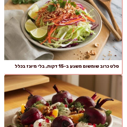
סלט כרוב שומשום משגע ב-15 דקות, בלי מיונז בכלל