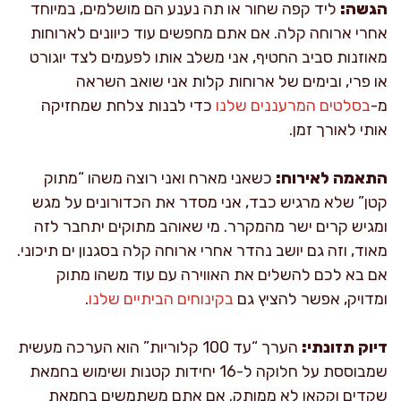
הגשה:
ליד קפה שחור או תה נענע הם מושלמים, במיוחד
אחרי ארוחה קלה. אם אתם מחפשים עוד כיוונים לארוחות
מאוזנות סביב החטיף, אני משלב אותו לפעמים לצד יוגורט
או פרי, ובימים של ארוחות קלות אני שואב השראה
מ-
בסלטים המרעננים שלנו
כדי לבנות צלחת שמחזיקה
אותי לאורך זמן.
התאמה לאירוח:
כשאני מארח ואני רוצה משהו “מתוק
קטן” שלא מרגיש כבד, אני מסדר את הכדורונים על מגש
ומגיש קרים ישר מהמקרר. מי שאוהב מתוקים יתחבר לזה
מאוד, וזה גם יושב נהדר אחרי ארוחה קלה בסגנון ים תיכוני.
אם בא לכם להשלים את האווירה עם עוד משהו מתוק
ומדויק, אפשר להציץ גם
בקינוחים הביתיים שלנו
.
דיוק תזונתי:
הערך “עד 100 קלוריות” הוא הערכה מעשית
שמבוססת על חלוקה ל-16 יחידות קטנות ושימוש בחמאת
שקדים וקקאו לא ממותק. אם אתם משתמשים בחמאת