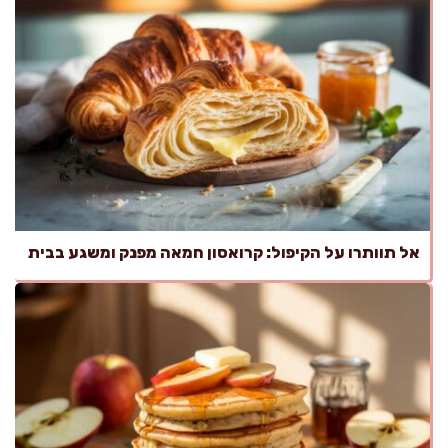
אל תוותרו על הקיפול: קרואסון חמאה מפנק ומשגע בבית