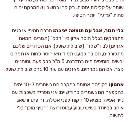
שומר על קלילות יחסית. רק קחו בחשבון שהמרקם יהיה
פחות “פדג׳י” ויותר חטיפי.
בלי תנור, אבל עם תוצאה יציבה:
הרבה חטיפי אנרגיה
מתפרקים בגלל חוסר איזון בין “דבק” (תמרים וחמאת
אגוזים) לבין “שלד” (שיבולת שועל). אם הכדורים שלכם
מתפוררים, הסיבה כמעט תמיד היא חוסר לחות או תמרים
יבשים. מוסיפים מים בהדרגה, 5 מ"ל בכל פעם, וטוחנים
קצר. אם הם נמרחים, מאזנים עם עוד 10 גרם שיבולת שועל.
אחסון:
בקופסה אטומה במקרר הם נשמרים 7–10 ימים.
בהקפאה הם נשמרים כחודשיים; אני מפריד בשכבות עם
נייר אפייה ומוציא 10 דקות לפני אכילה. זה פתרון שאני
אוהב במיוחד כשיש שבוע עמוס ורוצה “חטיף מוכן” בלי
לחשוב.