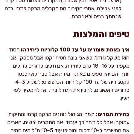
(או עם נייר אפייה בין שכבות) ומקררים לפחות 30 דקות
לפני אכילה. אחרי הקירור הם מקבלים מרקם פדג׳י, כזה
שנחתך בביס ולא נמרח.
טיפים והמלצות
איך באמת שומרים על עד 100 קלוריות ליחידה:
הסוד
הוא משקל וגודל. כשאני בונה חטיף “קטן אבל מספק”, אני
מקפיד על 16–18 גרם ליחידה. אם תכינו כדורים גדולים
יותר, הם יהיו טעימים באותה מידה אבל כבר לא ייכנסו
לקטגוריה של עד 100 קלוריות. הכי פשוט: לשקול 3–4
כדורים ראשונים, להבין את הגודל ביד, ואז להמשיך לפי
העין.
בחירת תמרים:
תמרי מג׳הול נותנים מרקם קרמי ומתיקות
עמוקה, אבל כל תמר רך יעבוד. אם התמרים יבשים, האריכו
את ההשריה ל-10 דקות והוסיפו עוד 5–10 מ"ל מים חמים