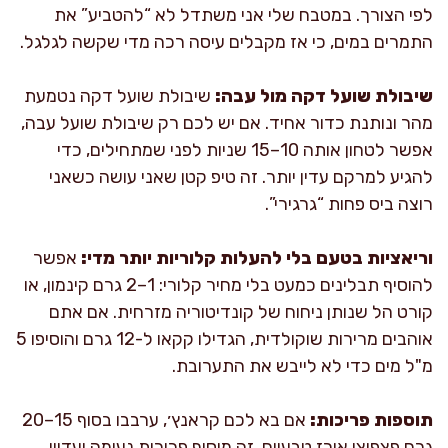
לפי הצורך. במטבח שלי אני משתדל לא “להטביע” את
התמרים במים, כי אז מקבלים עיסה רכה מדי שקשה לגלגל.
שיבולת שועל דקה מול עבה:
שיבולת שועל דקה נטמעת
מהר ונותנת כדור אחיד. אם יש לכם רק שיבולת שועל עבה,
אפשר לטחון אותה 10–15 שניות לפני שמתחילים, כדי
להגיע למרקם עדין יותר. זה טיפ קטן שאני עושה כשאני
רוצה ביס פחות “גרגירי”.
וריאציות בטעם בלי להעלות קלוריות יותר מדי:
אפשר
להוסיף תבלינים כמעט בלי מחיר קלורי: 1–2 גרם קינמון, או
קורט הל שנותן ניחוח של קונדיטוריה מזרחית. אם אתם
אוהבים מרירות שוקולדית, הגדילו קקאו ל-12 גרם והוסיפו 5
מ"ל מים כדי לא לייבש את התערובת.
תוספות פריכות:
אם בא לכם קראנץ׳, ערבבו בסוף 15–20
גרם פצפוצי אורז טבעיים. זה מוסיף פריכות נעימה ועדיין