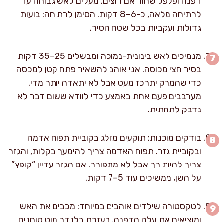
דפנה ופלפל שחור אם רוצים. מעלים לאש גבוהה עד
לרתיחה מלאה, כ-6–8 דקות. הסימן לרתיחה: בועות
גדולות ועקביות בכל שטח הסיר.
מנמיכים לאש בינונית-נמוכה ומבשלים 25–35 דקות
בסיר חצי מכוסה. אני אוהב להשאיר פתח קטן למכסה
כדי שהמרק יתרכז מעט אבל לא יתאדה יותר מדי.
מערבבים פעם אחת באמצע כדי לוודא ששום דבר לא
נדבק לתחתית.
בודקים מוכנות: תוקעים מזלג בקוביית תפוח אדמה
ובקוביית גזר. תפוח האדמה צריך להימעך בקלות, והגזר
צריך להיות רך אבל לא מתפורר. אם הגזר עדיין “קופץ”
על השן, ממשיכים עוד 5–7 דקות.
לטקסטורה שילדים אוהבים במיוחד: מכבים את האש
ומוציאים את עלה הדפנה. בעזרת בלנדר מוט טוחנים