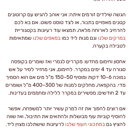
הגשה שילדים זורמים איתה: אני אוהב להגיש עם קרוטונים
קטנים מאפויים בתנור, או לצד טוסט פשוט. אם בא לכם
להרחיב לארוחה מלאה, תמצאו עוד רעיונות בקטגוריית
במרקים שלנו
וגם מנות ליד כמו
במאפים שלנו
שמתאימות
לטבילה בקערה.
אחסון וחימום מחדש: מקררים לגמרי ואז שומרים בקופסה
סגורה עד 4 ימים במקרר. לחימום, אני מחזיר לסיר על אש
נמוכה 6–10 דקות ומוסיף 50–150 מ"ל מים אם הוא הסמיך
מדי. בהקפאה, מחלקים למנות של 300–400 מ"ל ושומרים
עד 2 חודשים; מפשירים במקרר ללילה ומחממים בעדינות.
אם רוצים להפוך את זה למרק עשיר יותר למשפחה, אפשר
להוסיף קוביות עוף מבושלות ולהתאים את התיבול, ואז שווה
להציץ גם
במתכוני העוף שלנו
לרעיונות שישתלבו מצוין ליד.