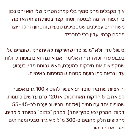
איך מקבלים מרק סמיך בלי קמח: הטריק שלי הוא יחס נכון
בין תפוחי אדמה לבטטה, וטחון קצר בסוף. תפוחי האדמה
משחררים עמילנים שמסמיכים טבעית, והטחון החלקי יוצר
מרקם קרמי ועדין בלי להכביד.
בישול עדין ולא “מוש: כדי שהירקות לא יתפרקו, שומרים על
בעבוע עדין ולא רתיחה אלימה. אם אתם רואים בועות גדולות
שמקפיצות את הירקות למעלה, האש גבוהה מדי. בעבוע
עדין נראה כמו בועות קטנות שמטפסות באיטיות.
וריאציות שתמיד עובדות: אפשר להוסיף 100 גרם אפונה
קפואה ב-5 הדקות האחרונות, או 120 גרם עדשים כתומות
שטופות יחד עם המים (ואז זמן הבישול יעלה לכ-45–55
דקות והמרק יצא סמיך יותר). למרק “כתום” במיוחד לילדים,
מחליפים חלק מהמים ב-300 מ"ל מיץ גזר טבעי ומפחיתים
מעט את הלימון.